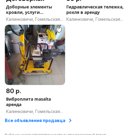
Доборные элементы
Гидравлическая тележка,
кровли, услуги
рохля в аренду
листогиба
Калинковичи, Гомельская
Калинковичи, Гомельская
область
область
80 р.
Виброплита masalta
аренда
Калинковичи, Гомельская
область
Все объявления продавца
Kufar не несет ответственности за предлагаемый товар.