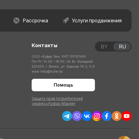
Рассрочка
Услуги продвижения
Контакты
BY
RU
ООО «Куфар Тех», УНП 191767445
Пн-Пт: 10:00 – 18:00; Сб, Вс: Выходной
220029, г. Минск, ул. Красная 7А-2, 3-й
этаж
help@kufar.by
Помощь
Защита прав потребителей
сервиса Куфар Маркет
тр