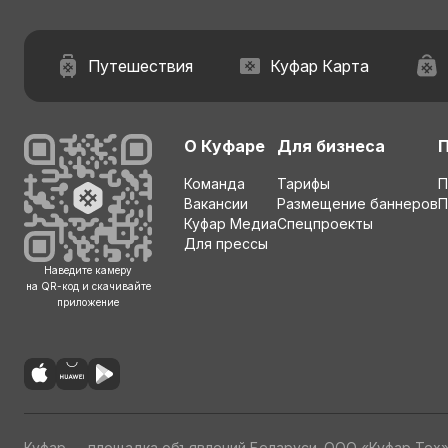
Путешествия
Куфар Карта
О Куфаре
Для бизнеса
Команда
Тарифы
П
Вакансии
Размещение баннеров
П
Куфар Медиа
Спецпроекты
Для прессы
Наведите камеру
на QR-код и скачивайте
приложение
Куфар — площадка объявлений Беларуси. ООО «Куфар Тех