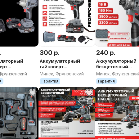
.
300 р.
240 р.
уляторный
Аккумуляторный
Аккумуляторный
ерт
гайковерт
бесщеточный
точный
бесщеточный
винтоверт
 Фрунзенский
Минск, Фрунзенский
Минск, Фрунзенски
ьсный
импульсный
PROFIPOWER BL-16
я
Гарантия
Гарантия
OWER MKDTD-
PROFIPOWER MKDTW-
18B