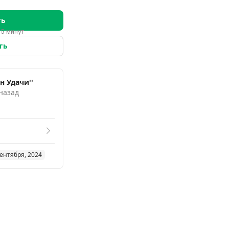
ть
 5 минут
ть
н Удачи''
 назад
сентября, 2024