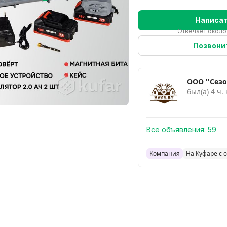
Написа
Отвечает около
Позвони
ООО ''Сезо
был(а) 4 ч.
Все объявления:
59
Компания
На Куфаре с 