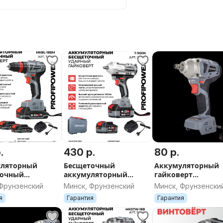
.
430 р.
80 р.
уляторный
Бесщеточный
Аккумуляторный
точный
аккумуляторный
гайковерт
верт MKBL-
ударный гайковерт
бесщеточный уда
 Фрунзенский
Минск, Фрунзенский
Минск, Фрунзенски
PROFIPOWER T-900N
ProfiPower (без
я
Гарантия
Гарантия
акб,18В,330Нм, 0-2
об/мин)