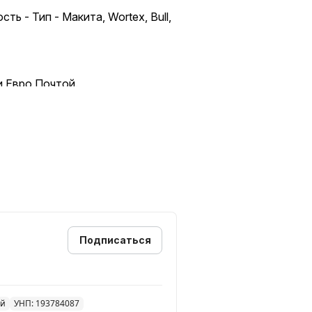
 - Тип - Макита, Wortex, Bull,
и Евро Почтой.
------------------------------------
----------------------------------
Подписаться
0-500 / 0-2000
ий
УНП: 193784087