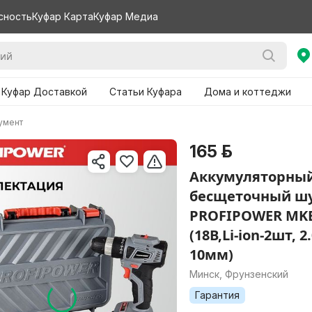
сность
Куфар Карта
Куфар Медиа
 Куфар Доставкой
Статьи Куфара
Дома и коттеджи
умент
165 р.
Аккумуляторны
бесщеточный ш
PROFIPOWER MKB
(18В,Li-ion-2шт, 2.
10мм)
Минск, Фрунзенский
Гарантия