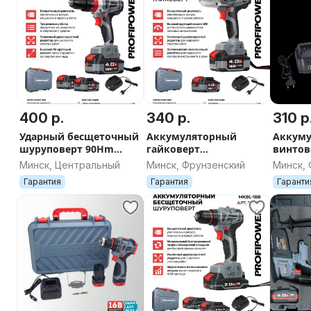
400 р.
340 р.
310 р
Ударный бесщеточный
Аккумуляторный
Аккум
шуруповерт 90Hm
гайковерт
винтов
PROFIPOWER MKDHP-
бесщеточный ударный
беcще
Минск, Центральный
Минск, Фрунзенский
Минск,
18V
ProfiPower DWDTW-18V
импул
Гарантия
Гарантия
Гаранти
PROFIP
18V