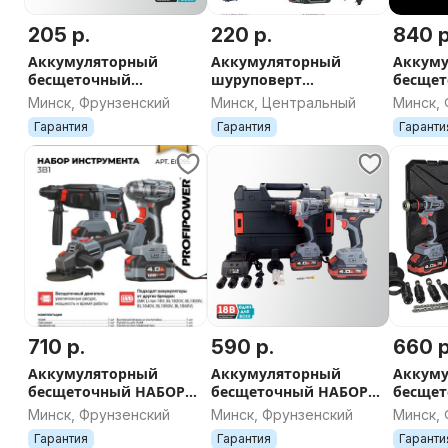
205 р.
220 р.
840 р
Аккумуляторный
Аккумуляторный
Аккум
бесщеточный
шуруповерт
бесще
шуруповерт
бесщеточный
4в1 Prof
Минск, Фрунзенский
Минск, Центральный
Минск,
PROFIPOWER BL-
PROFIPOWER MKBL-18B
ion-2шт
Гарантия
Гарантия
Гаранти
161(16В,40Нм,Li-ion
2шт,2.0Ач,2 скорости)
710 р.
590 р.
660 р
Аккумуляторный
Аккумуляторный
Аккум
бесщеточный НАБОР
бесщеточный НАБОР
бесще
3в1 УШМ MKDGA-18V
2в1 Гайковерт 900Нм +
3в1 PR
Минск, Фрунзенский
Минск, Фрунзенский
Минск,
Шуруповерт 90Нм
ProfiSet
Гарантия
Гарантия
Гаранти
2шт, 4А