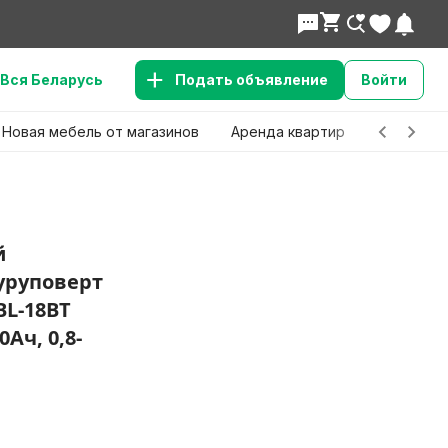
Вся Беларусь
Подать объявление
Войти
Новая мебель от магазинов
Аренда квартир
Детские 
й
уруповерт
L-18BT
0Ач, 0,8-