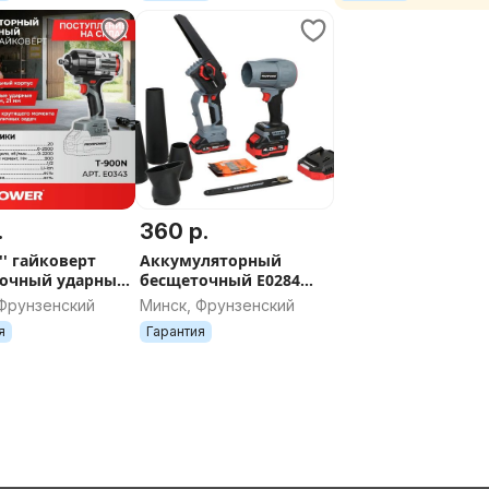
.
360 р.
'' гайковерт
Аккумуляторный
очный ударный
бесщеточный E0284
wer T-900N (без
НАБОР 2в1
 Фрунзенский
Минск, Фрунзенский
0Нм, в коробке)
PROFIPOWER
я
Гарантия
Воздуходувка + мини-
пила