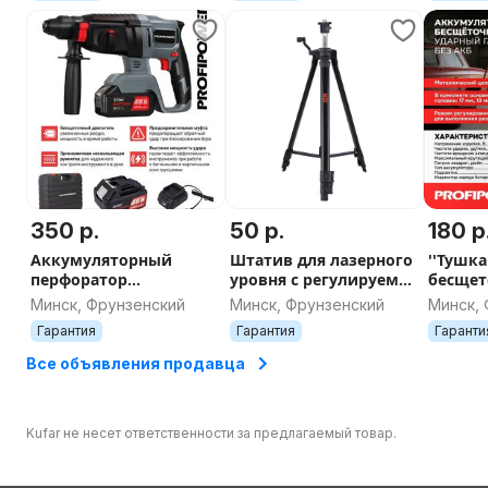
350 р.
50 р.
180 р
Аккумуляторный
Штатив для лазерного
''Тушка
перфоратор
уровня с регулируемой
бесщет
беcщеточный
высотой. Высота 1.5м.
ProfiPo
Минск, Фрунзенский
Минск, Фрунзенский
Минск,
PROFIPOWER MKDHR-
акб, 90
Гарантия
Гарантия
Гаранти
18V
Все объявления продавца
Kufar не несет ответственности за предлагаемый товар.