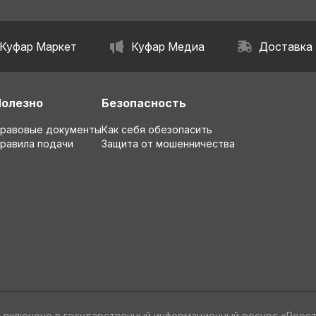
Куфар Маркет
Куфар Медиа
Доставка
Полезно
Безопасность
равовые документы
Как себя обезопасить
равила подачи
Защита от мошенничества
» включено в государственный информационный ресурс «Реес