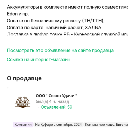
Аккумуляторы в комплекте имеют полную совместимость
Edon и пр.
Оплата по безналичному расчету (ТН/ТТН);
Оплата по карте, наличный расчет, ХАЛВА.
Доставка в любую точку РБ - Курьерской службой ил
Сервисное обслуживание - Гарантия 365 дней.
------------------------------------------------------------
Посмотреть это объявление на сайте продавца
------------------------------------------------------------
Ссылка на интернет-магазин
Технические Характеристики:
Напряжение, В ---- 18
Электронная регулировка частоты вращения --- есть
О продавце
Емкость аккумулятора, А*ч --- 2.0
Диаметр зажима --- 0.8 - 10 мм
ООО ''Сезон Удачи''
Число степеней регулировки момента затяжки --- 25
был(а) 4 ч. назад
Обороты двигателя (номинальные/максимальные) --- 
Объявлений: 59
Крутящий момент, Мах. мощности Нм --- 40 Hм
Max обороты двигателя (об/мин) --- 2000
Тип двигателя --- Бесщеточный
Компания
На Куфаре с сентября, 2024
Контактное лицо: Евген