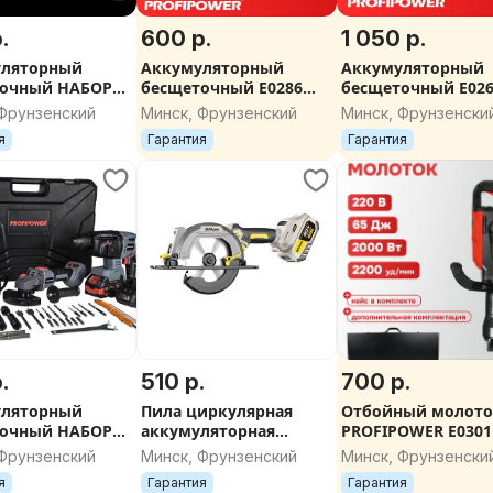
.
600 р.
1 050 р.
уляторный
Аккумуляторный
Аккумуляторный
точный НАБОР
бесщеточный E0286
бесщеточный E02
iSet-4F18 (Li-
НАБОР 2в1
НАБОР 5в1
 Фрунзенский
Минск, Фрунзенский
Минск, Фрунзенски
, 4Ач, З/У, кейс)
PROFIPOWER УШМ +
PROFIPOWER ProfiS
я
Гарантия
Гарантия
Гайковерт 900Нм
5F18 (Li-ion-3шт, 4А
У, кейс)
.
510 р.
700 р.
уляторный
Пила циркулярная
Отбойный молот
точный НАБОР
аккумуляторная
PROFIPOWER E0301
OFIPOWER
BifAces (20В,2акб-4Ач,
ОМ-2000 (2000Вт, 
 Фрунзенский
Минск, Фрунзенский
Минск, Фрунзенски
-3E18 (Li-ion-
Диск 150мм,в кейсе)
HEX30)
я
Гарантия
Гарантия
ч, З/У)