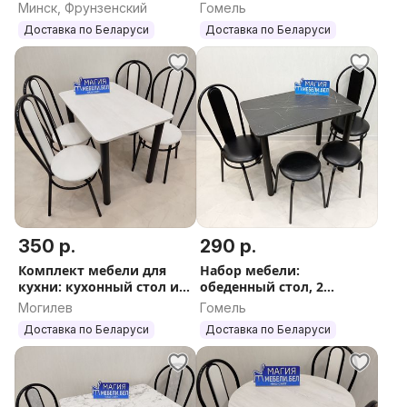
Доставка по РБ
и 3 стула Доставка
Минск, Фрунзенский
Гомель
Гарантия Обеденный
Доставка по Беларуси
Доставка по Беларуси
стол кухонный
350 р.
290 р.
Комплект мебели для
Набор мебели:
кухни: кухонный стол и 4
обеденный стол, 2
стула Бесплатная
табурета 2 стула
Могилев
Гомель
доставка
Доставка по РБ
Доставка по Беларуси
Доставка по Беларуси