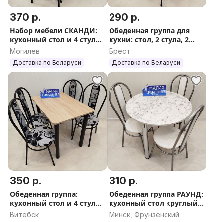
370 р.
290 р.
Набор мебели СКАНДИ:
Обеденная группа для
кухонный стол и 4 стула
кухни: стол, 2 стула, 2
Бесплатная доставка
табурета Доставка по РБ
Могилев
Брест
Доставка по Беларуси
Доставка по Беларуси
350 р.
310 р.
Обеденная группа:
Обеденная группа РАУНД:
кухонный стол и 4 стула
кухонный стол круглый
со спинкой. Обеденный
и 3 стула Доставка
Витебск
Минск, Фрунзенский
стол и стулья
Гарантия Обеденный