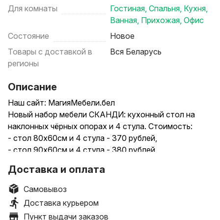
Для комнаты
Гостиная
,
Спальня
,
Кухня
,
Ванная
,
Прихожая
,
Офис
Состояние
Новое
Товары с доставкой в
Вся Беларусь
регионы
Описание
Наш сайт: МагияМебели.бел
Новый набор мебели СКАНДИ: кухонный стол на
наклонных чёрных опорах и 4 стула. Стоимость:
- стол 80х60см и 4 стула - 370 рублей,
- стол 90х60см и 4 стула - 380 рублей,
- стол 100х60см и 4 стула - 390 рублей,
Доставка и оплата
- стол 110х70см и 4 стула - 410 рублей.
.
Самовывоз
Доставка по РБ. Стоимость доставки уточняйте.
Доставка курьером
Осуществляется транспортными компаниями.
Пункт выдачи заказов