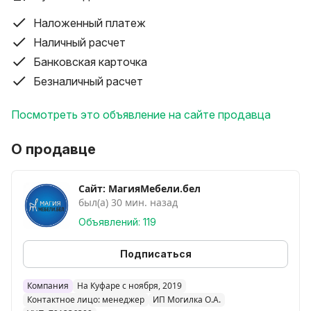
____________________________________
Описание и больше фото на нашем сайте:
Наложенный платеж
МагияМебели.бел
Наличный расчет
Смотрите другие наши объявления.
Банковская карточка
Безналичный расчет
Посмотреть это объявление на сайте продавца
О продавце
Сайт: МагияМебели.бел
был(а) 30 мин. назад
Объявлений: 119
Подписаться
Компания
На Куфаре с ноября, 2019
Контактное лицо: менеджер
ИП Могилка О.А.