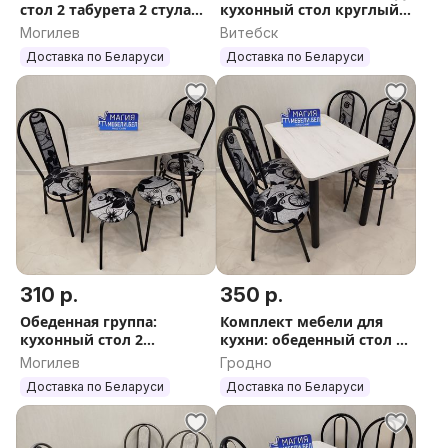
стол 2 табурета 2 стула
кухонный стол круглый
Бесплатная доставка
и 3 стула со спинкой
Могилев
Витебск
НОВЫЕ РАСЦВЕТКИ
Доставка по Беларуси
Доставка по Беларуси
310 р.
350 р.
Обеденная группа:
Комплект мебели для
кухонный стол 2
кухни: обеденный стол и
табурета 2 стула
4 стула Доставка по РБ
Могилев
Гродно
Бесплатная доставка
Доставка по Беларуси
Доставка по Беларуси