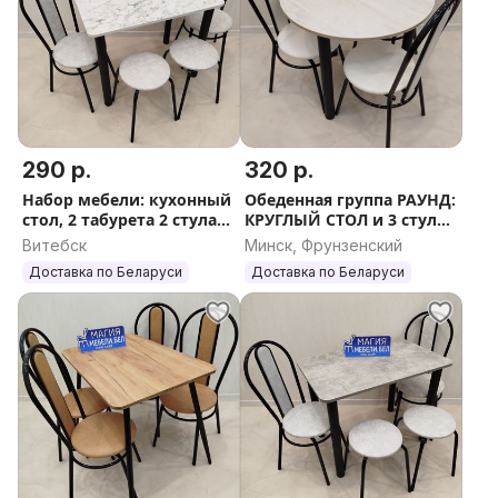
290 р.
320 р.
Набор мебели: кухонный
Обеденная группа РАУНД:
стол, 2 табурета 2 стула
КРУГЛЫЙ СТОЛ и 3 стула
Доставка по РБ
со спинкой НОВЫЕ
Витебск
Минск, Фрунзенский
РАСЦВЕТКИ Обеденный
Доставка по Беларуси
Доставка по Беларуси
стол кухонный