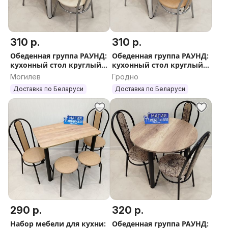
310 р.
310 р.
Обеденная группа РАУНД:
Обеденная группа РАУНД:
кухонный стол круглый
кухонный стол круглый
и 3 стула Бесплатная
и 3 стула Доставка
Могилев
Гродно
Доставка Гарантия
Гарантия Обеденный
Доставка по Беларуси
Доставка по Беларуси
стол кухонный
290 р.
320 р.
Набор мебели для кухни:
Обеденная группа РАУНД: