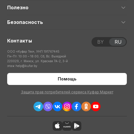
Полезно
Безопасность
Контакты
BY
RU
ООО «Куфар Тех», УНП 191767445
Пн-Пт: 10:00 – 18:00; Сб, Вс: Выходной
220029, г. Минск, ул. Красная 7А-2, 3-й
этаж
help@kufar.by
Помощь
Защита прав потребителей сервиса Куфар Маркет