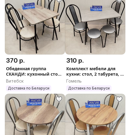
370 р.
310 р.
Обеденная группа
Комплект мебели для
СКАНДИ: кухонный стол
кухни: стол, 2 табурета, 2
и 4 стула Доставка
стула Доставка Выбор
Витебск
Гомель
Гарантия
Гарантия
Доставка по Беларуси
Доставка по Беларуси