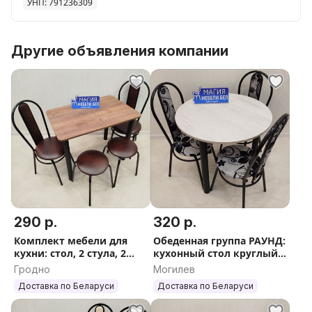
УНП: 791236309
Другие объявления компании
290 р.
320 р.
Комплект мебели для
Обеденная группа РАУНД:
кухни: стол, 2 стула, 2
кухонный стол круглый
табурета Доставка по РБ
и 3 стула. Бесплатная
Гродно
Могилев
доставка
Доставка по Беларуси
Доставка по Беларуси