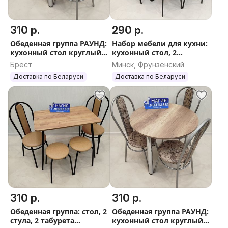
310 р.
290 р.
Обеденная группа РАУНД:
Набор мебели для кухни:
кухонный стол круглый
кухонный стол, 2
и 3 стула Доставка
табурета 2 стула
Брест
Минск, Фрунзенский
Гарантия Обеденный
Доставка по РБ
Доставка по Беларуси
Доставка по Беларуси
стол кухонный
310 р.
310 р.
Обеденная группа: стол, 2
Обеденная группа РАУНД:
стула, 2 табурета
кухонный стол круглый