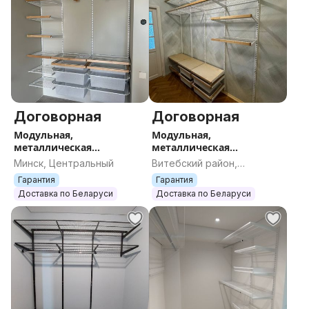
Договорная
Договорная
Модульная,
Модульная,
металлическая
металлическая
гардеробная система
гардеробная система
Минск, Центральный
Витебский район,
хранения Титан-ГС по
хранения Титан-ГС по
Витебская область
Гарантия
Гарантия
индивидуальным
индивидуальному
Доставка по Беларуси
Доставка по Беларуси
размерам, на заказ
проекту, на заказ