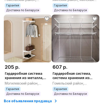
Готовый комплект
Готовый комплект
Гомельская область
область
Гарантия
Гарантия
600х350S белая
600х350S белая
Доставка по Беларуси
Доставка по Беларуси
205 р.
607 р.
Гардеробная система
Гардеробная система,
хранения из металла,
система хранения из
металлическая, Титан-GS
металла Титан-GS
Могилевский район,
Гомельский район,
Готовый комплект
Практичная гардеробная
Могилевская область
Гомельская область
Гарантия
Гарантия
600х350S белая
1800 белая 350
Доставка по Беларуси
Доставка по Беларуси
Все объявления продавца