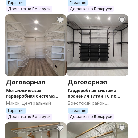
потребностями и изменяющимся количеством вещей.
Брестская область
Гарантия
Гарантия
по Вашим размерам,
размерам, аналог шкаф
Доставка по Беларуси
Доставка по Беларуси
Титан
- Прочность и надежность: качественные материалы
и зарубежное оборудование обеспечивают
долговечность и надежность системы.
- Легкий доступ: открытая конструкция позволяет
вам быстро найти нужную вещь без лишних усилий.
Для консультации и составления проекта
гардеробной пишите нам в сообщения или звоните
по телефону в объявлении.
Договорная
Договорная
Металлическая
Гардеробная система
гардеробная система
хранения Титан ГС по
хранения Титан-GS по
индивидуальному
Минск, Центральный
Брестский район,
индивидуальным
проекту аналог шкаф
Брестская область
Гарантия
Гарантия
размерам
купе
Доставка по Беларуси
Доставка по Беларуси