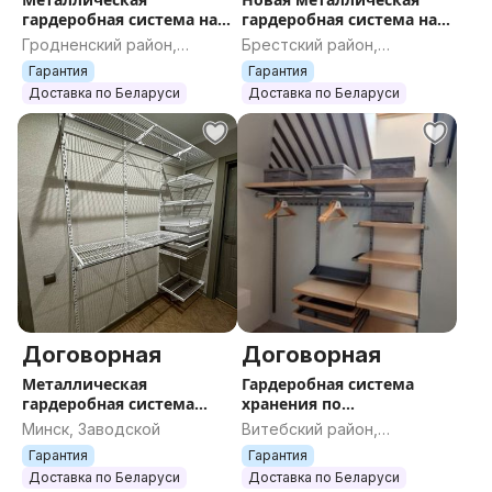
гардеробная система на
гардеробная система на
заказ, по Вашим
заказ, по
Гродненский район,
Брестский район,
размерам от
индивидуальным
Гродненская область
Брестская область
Гарантия
Гарантия
производителя, аналог
размерам Титан-ГС
Доставка по Беларуси
Доставка по Беларуси
шкафа
Договорная
Договорная
Металлическая
Гардеробная система
гардеробная система
хранения по
хранения Титан-ГС, по
индивидуальным
Минск, Заводской
Витебский район,
индивидуальным
размерам на заказ,
Витебская область
Гарантия
Гарантия
размерам, на заказ, под
Титан-GS, система
Доставка по Беларуси
Доставка по Беларуси
заказ
хранения