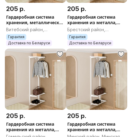
205 р.
205 р.
Гардеробная система
Гардеробная система
хранения, металлическая
хранения из металла,
гардеробная Титан-GS
система хранения, Титан-
Витебский район,
Брестский район,
Готовый комплект
GS Готовый комплект
Витебская область
Брестская область
Гарантия
Гарантия
600х350S белая
600х350S белая
Доставка по Беларуси
Доставка по Беларуси
205 р.
205 р.
Гардеробная система
Гардеробная система
хранения из металла,
хранения из металла,
металлическая Титан-GS
металлическая Титан-GS
Гомельский район,
Минский район, Минская