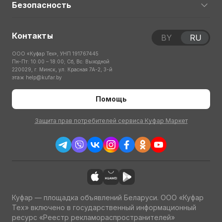
Безопасность
Контакты
BY
RU
ООО «Куфар Тех», УНП 191767445
Пн-Пт: 10:00 – 18:00; Сб, Вс: Выходной
220029, г. Минск, ул. Красная 7А-2, 3-й
этаж
help@kufar.by
Помощь
Защита прав потребителей сервиса Куфар Маркет
Куфар — площадка объявлений Беларуси. ООО «Куфар
Тех» включено в государственный информационный
ресурс «Реестр рекламораспространителей»