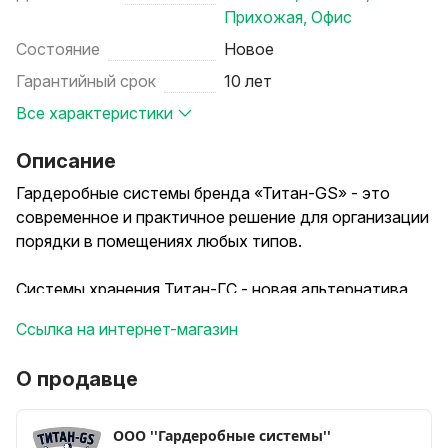
Прихожая
,
Офис
Состояние
Новое
Гарантийный срок
10 лет
Все характеристики
Описание
Гардеробные системы бренда «Титан-GS» - это
современное и практичное решение для организации
порядки в помещениях любых типов.
Системы хранения Титан-ГС - новая альтернатива
устаревшим и массивным шкафам купе.
Ссылка на интернет-магазин
Классический шкаф по всем параметрам уступает
О продавце
нашим гардеробным.
Они созданы с учетом всех требований комфорта и
ООО ''Гардеробные системы''