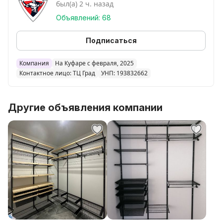
был(а) 2 ч. назад
функциональности, чтобы помочь вам хранить любые
вещи в доме, квартире или любом другом
Объявлений: 68
помещении.
Подписаться
3D проект БЕСПЛАТНЫЙ.
Компания
На Куфаре с февраля, 2025
Контактное лицо: ТЦ Град
УНП: 193832662
Доставка по РБ
Доступна рассрочка
Другие объявления компании
Каждый проект мы создаем индивидуально,
поэтому точную цену сможем вам сообщить после
предоставления нам следующей информации:
1. Размеры помещения
2. Что будете хранить
3. Бюджет в который хотели бы уложиться
Примерная стоимость практичной и функциональной