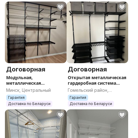
Договорная
Договорная
Модульная,
Открытая металлическая
металлическая
гардеробная система
гардеробная система по
шкаф купе от бренда
Минск, Центральный
Гомельский район,
Вашим размерам под
Титан-GS по
Гомельская область
Гарантия
Гарантия
заказ, на заказ, аналог
индивидуальному
Доставка по Беларуси
Доставка по Беларуси
шкафа
проекту