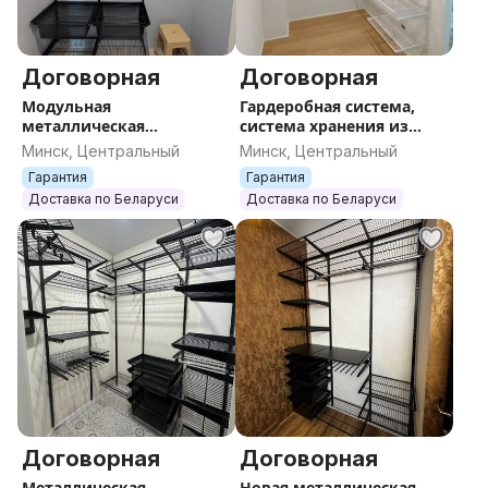
Договорная
Договорная
Модульная
Гардеробная система,
металлическая
система хранения из
гардеробная система
металла Титан-GS по
Минск, Центральный
Минск, Центральный
хранения на заказ, по
Вашим размерам, аналог
Гарантия
Гарантия
Вашим размерам, аналог
шкафа
Доставка по Беларуси
Доставка по Беларуси
шкафа
Договорная
Договорная
Металлическая
Новая металлическая