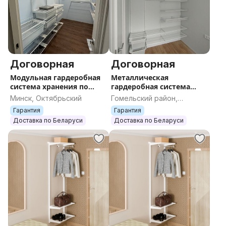
Договорная
Договорная
Модульная гардеробная
Металлическая
система хранения по
гардеробная система
индивидуальному
хранения Титан-ГС,
Минск, Октябрьский
Гомельский район,
проекту, на заказ, по
гардеробная по
Гомельская область
Гарантия
Гарантия
Вашим размерам
индивидуальным
Доставка по Беларуси
Доставка по Беларуси
размерам