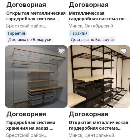
Договорная
Договорная
системы начинается от 800 руб.
Открытая металлическая
Металлическая
гардеробная система
гардеробная система по
Мы осуществляем доставку товара по территории
хранения Титан-ГС,
Вашим размерам от
Брестский район,
Минск, Октябрьский
всей Беларуси.
гардеробная на заказ, по
Титан-ГС, разработаем
Брестская область
Гарантия
Гарантия
размерам
проект, аналог шкафа
Доставка по Беларуси
Доставка по Беларуси
Складская программа позволяет реализовать любой
проект в кратчайшие сроки.
Преимущества наших гардеробных систем:
- Простота монтажа: легкий и быстрый процесс
сборки без необходимости специальных
инструментов.
- Вещи проветриваются и не слёживаются
Договорная
Договорная
Гардеробная система
Открытая металлическая
- Гибкость и адаптивность: возможность изменять
хранения на заказ,
гардеробная система
конфигурацию в соответствии с вашими
металлическая
хранения Титан-ГС по
Брестский район,
Минск, Центральный
гардеробная под заказ,
индивидуальным