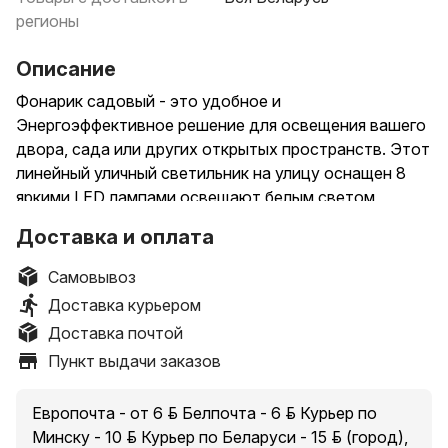
регионы
Описание
Фонарик садовый - это удобное и
Энергоэффективное решение для освещения вашего
двора, сада или других открытых пространств. Этот
линейный уличный светильник на улицу оснащен 8
яркими LED лампами освещают белым светом,
которые обеспечивают достаточно света для
Доставка и оплата
освещения большой площади. Можно осветить
вывиску на улице , номер дома и улицы , так же
Самовывоз
красиво будет смотреться на стене при входе в
Доставка курьером
любое помещение. Основным источником питания
Доставка почтой
для этого настенного светильника на дачу является
Пункт выдачи заказов
солнечная батарея. Благодаря этому, вы можете
забыть о замене батареек или подключении к
электрической сети. Солнечная батарея светильника
Европочта - от 6 руб. Белпочта - 6 руб. Курьер по
на стену автоматически заряжается днем при
Минску - 10 руб. Курьер по Беларуси - 15 руб. (город),