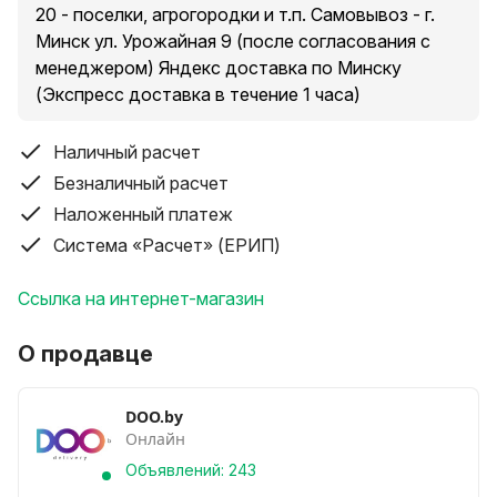
наличии солнечного света, а затем использует
20 - поселки, агрогородки и т.п. Самовывоз - г.
накопленную энергию для работы в течение всей
Минск ул. Урожайная 9 (после согласования с
ночи. Уличный светодиодный мини прожектор на
менеджером) Яндекс доставка по Минску
солнечной батарее имеет мощный свет что
(Экспресс доставка в течение 1 часа)
позволяет вам выбирать оптимальное диодное
освещение в зависимости от ваших потребностей.
Наличный расчет
Автономный режим работы при наступлений
Безналичный расчет
темноты . Аккумулятор большой емкости
Наложенный платеж
обеспечивает долгое время работы светильника
Система «Расчет» (ЕРИП)
солнце без необходимости частой зарядки.
Благодаря этому, вы можете быть уверены, что
Ссылка на интернет-магазин
аккумуляторный светильник будет работать
надежно как летом, так и зимой. Уличный светильник
О продавце
прожектор фонарь на солнечных батарейках - это
простое и эффективное решение для освещения
вашего участка. Он экологичен, экономит энергию,
DOO.by
Онлайн
обеспечивает яркое и надежное освещение влюбое
время суток.
Объявлений: 243