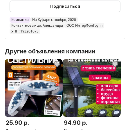
Основные характеристики:
Подписаться
Площадь освещения: 3 кв. м.
Компания
На Куфаре с ноября, 2020
Контактное лицо: Александра
ООО ИнтерФонГрупп
Световой поток: 128 лм.
УНП: 193201073
Тип лампы: светодиодная.
Мощность: 10 Вт.
Комплектация: светильник садовый уличный; 1шт.
Другие объявления компании
Размер: 33х4
25.90 р.
94.90 р.