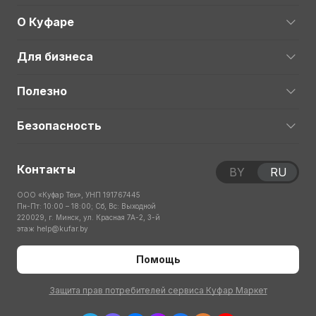
О Куфаре
Для бизнеса
Полезно
Безопасность
Контакты
BY
RU
ООО «Куфар Тех», УНП 191767445
Пн-Пт: 10:00 – 18:00; Сб, Вс: Выходной
220029, г. Минск, ул. Красная 7А-2, 3-й
этаж
help@kufar.by
Помощь
Защита прав потребителей сервиса Куфар Маркет