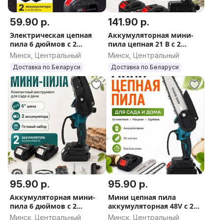
59.90 р.
141.90 р.
Электрическая цепная
Аккумуляторная мини-
пила 6 дюймов с 2
пила цепная 21 В с 2
аккумуляторами
аккумуляторами,
Минск, Центральный
Минск, Центральный
шинами 4 и 6 дюймов,
Доставка по Беларуси
Доставка по Беларуси
цепями и защитными
очк
95.90 р.
95.90 р.
Аккумуляторная мини-
Мини цепная пила
пила 6 дюймов с 2
аккумуляторная 48V с 2
аккумуляторами
батареями
Минск, Центральный
Минск, Центральный