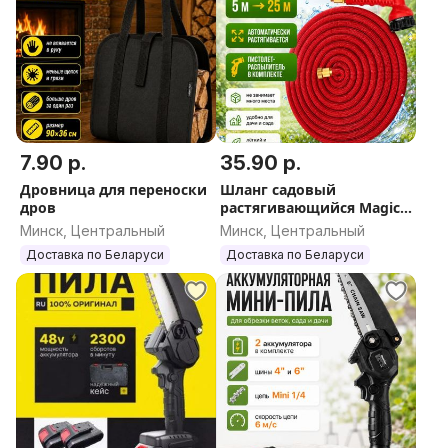
7.90 р.
35.90 р.
Дровница для переноски
Шланг садовый
дров
растягивающийся Magic
Garden Hose 5 - 25 м с
Минск, Центральный
Минск, Центральный
пистолетом
Доставка по Беларуси
Доставка по Беларуси
распылителем