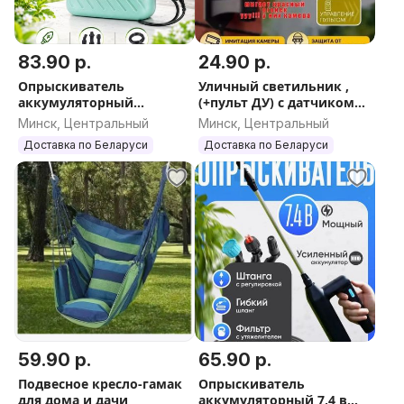
83.90 р.
24.90 р.
Опрыскиватель
Уличный светильник ,
аккумуляторный
(+пульт ДУ) с датчиком
садовый 5 л с USB
движения на солнечной
Минск, Центральный
Минск, Центральный
зарядкой
батарее (муляж камеры)
Доставка по Беларуси
Доставка по Беларуси
HG-2155
59.90 р.
65.90 р.
Подвесное кресло-гамак
Опрыскиватель
для дома и дачи
аккумуляторный 7,4 в