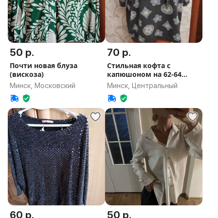
50 р.
70 р.
Почти новая блуза
Стильная кофта с
(вискоза)
капюшоном на 62-64
размер.
Минск, Московский
Минск, Центральный
60 р.
50 р.