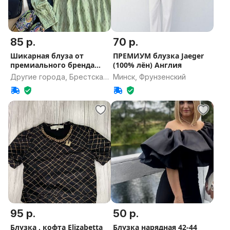
85 р.
70 р.
Шикарная блуза от
ПРЕМИУМ блузка Jaeger
премиального бренда
(100% лён) Англия
Gustav 48/50
Другие города, Брестская
Минск, Фрунзенский
область
95 р.
50 р.
Блузка , кофта Elizabetta
Блузка нарядная 42-44