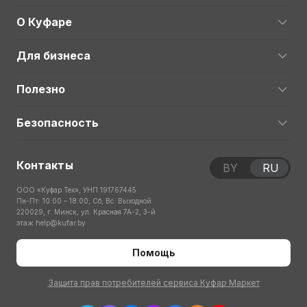
О Куфаре
Для бизнеса
Полезно
Безопасность
Контакты
BY
RU
ООО «Куфар Тех», УНП 191767445
Пн-Пт: 10:00 – 18:00; Сб, Вс: Выходной
220029, г. Минск, ул. Красная 7А-2, 3-й
этаж
help@kufar.by
Помощь
Защита прав потребителей сервиса Куфар Маркет