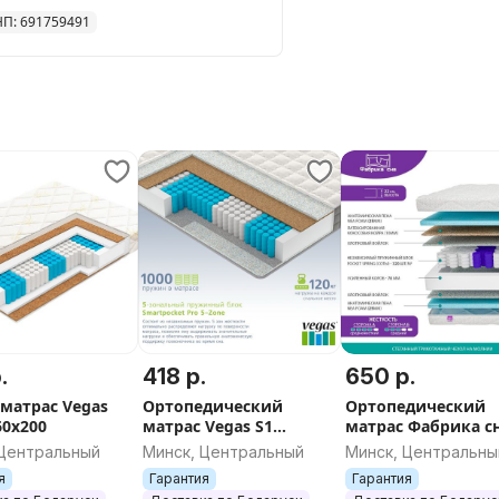
НП: 691759491
.
418 р.
650 р.
матрас Vegas
Ортопедический
Ортопедический
60x200
матрас Vegas S1
матрас Фабрика сн
160*200. Изготовление
160*200
 Центральный
Минск, Центральный
Минск, Центральны
любого размера
я
Гарантия
Гарантия
Бесплатная доставка