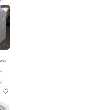
и
200
й
и