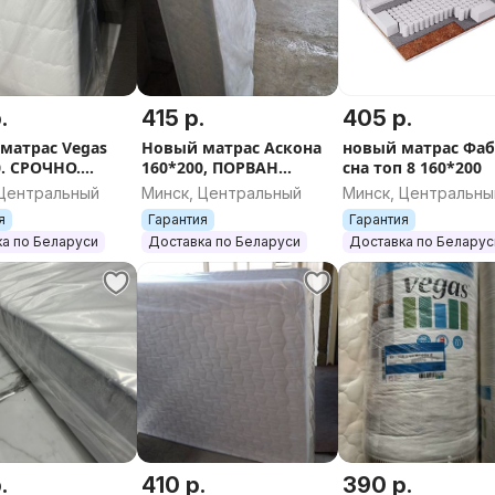
.
415 р.
405 р.
матрас Vegas
Новый матрас Аскона
новый матрас Фа
0. СРОЧНО.
160*200, ПОРВАН
сна топ 8 160*200
ка по всей
ЦЕЛЛОФАН. ДОСТАВКА
 Центральный
Минск, Центральный
Минск, Центральны
УСИ
ПО РБ
я
Гарантия
Гарантия
а по Беларуси
Доставка по Беларуси
Доставка по Беларус
.
410 р.
390 р.