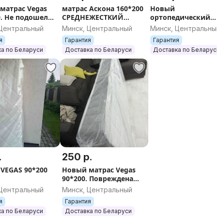
матрас Vegas
матрас Аскона 160*200
Новый
0. Не подошел
СРЕДНЕЖЕСТКИЙ
ортопедический
меру
НОВЫЙ
матрас VEGAS хит
 Центральный
Минск, Центральный
Минск, Центральны
160*200 в рулоне
я
Гарантия
Гарантия
а по Беларуси
Доставка по Беларуси
Доставка по Беларус
.
250 р.
 VEGAS 90*200
Новый матрас Vegas
90*200. Повреждена
упаковка. СРОЧНО
 Центральный
Минск, Центральный
я
Гарантия
а по Беларуси
Доставка по Беларуси