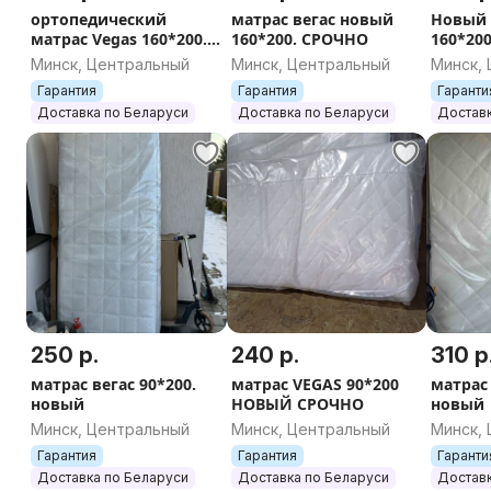
ортопедический
матрас вегас новый
Новый 
матрас Vegas 160*200.
160*200. СРОЧНО
160*20
Повреждена упаковка.
по раз
Минск, Центральный
Минск, Центральный
Минск,
Чистый. Срочно
Гарантия
Гарантия
Гаранти
Доставка по РБ
Доставка по Беларуси
Доставка по Беларуси
Доставк
250 р.
240 р.
310 р
матрас вегас 90*200.
матрас VEGAS 90*200
матрас
новый
НОВЫЙ СРОЧНО
новый
Минск, Центральный
Минск, Центральный
Минск,
Гарантия
Гарантия
Гаранти
Доставка по Беларуси
Доставка по Беларуси
Доставк