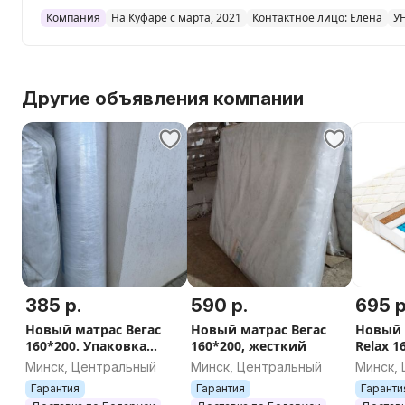
Компания
На Куфаре с марта, 2021
Контактное лицо: Елена
У
Другие объявления компании
385 р.
590 р.
695 р
Новый матрас Вегас
Новый матрас Вегас
Новый 
160*200. Упаковка
160*200, жесткий
Relax 1
рулон, очень удобно
Минск, Центральный
Минск, Центральный
Минск,
для транспортировки
Гарантия
Гарантия
Гаранти