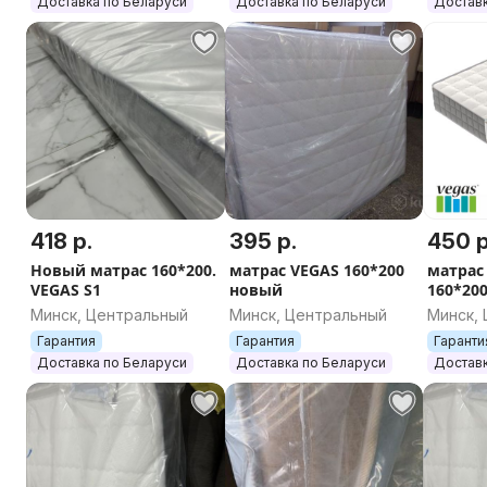
Доставка по Беларуси
Доставка по Беларуси
Доставк
418 р.
395 р.
450 р
Новый матрас 160*200.
матрас VEGAS 160*200
матрас 
VEGAS S1
новый
160*200
кг
Минск, Центральный
Минск, Центральный
Минск,
Гарантия
Гарантия
Гаранти
Доставка по Беларуси
Доставка по Беларуси
Доставк