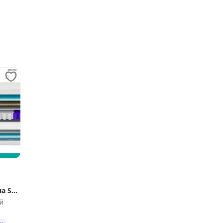
а S1
й