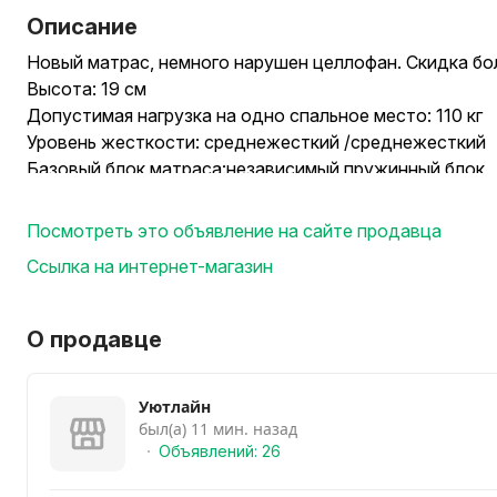
Описание
Новый матрас, немного нарушен целлофан. Скидка бо
Высота: 19 см
Допустимая нагрузка на одно спальное место: 110 кг
Уровень жесткости: среднежесткий /среднежесткий
Базовый блок матраса:независимый пружинный блок
Кол-во пружин (на м2): 256
Ткань чехла: жаккард стеганый на синтепоне
Посмотреть это объявление на сайте продавца
Ссылка на интернет-магазин
О продавце
Уютлайн
был(а) 11 мин. назад
Объявлений: 26