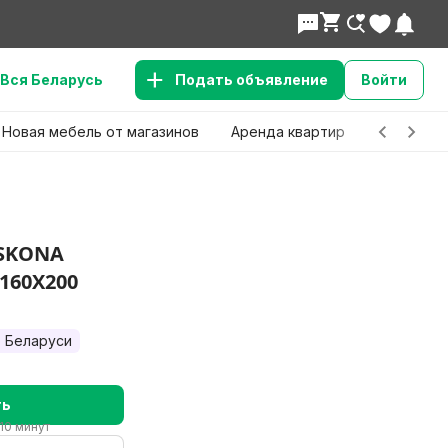
Вся Беларусь
Подать объявление
Войти
Новая мебель от магазинов
Аренда квартир
Детские 
ASKONA
160X200
 Беларуси
ть
10 минут