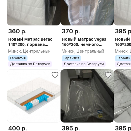
360 р.
370 р.
395 р
Новый матрас Вегас
Новый матрас Vegas
Новый 
140*200, порвана
160*200. немного
160*20
упаковка. Бесплатно
повреждена упаковка.
Достав
Минск, Центральный
Минск, Центральный
Минск,
доставим по Беларуси
СРОЧНО
БЕЛАР
Гарантия
Гарантия
Гаранти
Доставка по Беларуси
Доставка по Беларуси
Доставк
400 р.
395 р.
395 р