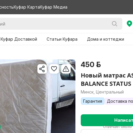
сность
Куфар Карта
Куфар Медиа
 Куфар Доставкой
Статьи Куфара
Дома и коттеджи
450 р.
Новый матрас 
BALANCE STATUS 
Минск, Центральный
Гарантия
Доставка по
Написа
Отвечает около 