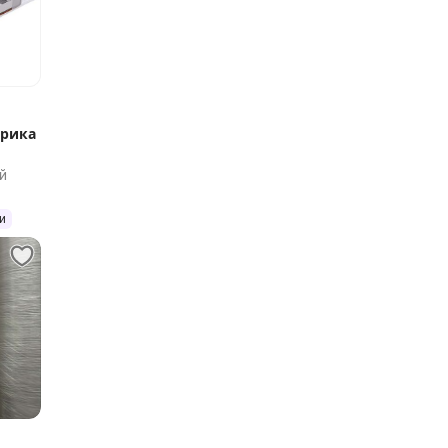
брика
й
и