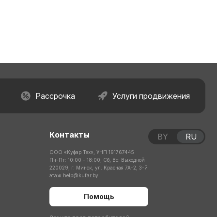
Рассрочка
Услуги продвижения
Контакты
BY
RU
ООО «Куфар Тех», УНП 191767445
Пн-Пт: 10:00 – 18:00; Сб, Вс: Выходной
220029, г. Минск, ул. Красная 7А-2, 3-й
этаж
help@kufar.by
Помощь