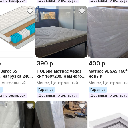
а по Беларуси
Доставка по Беларуси
Доставка по Беларус
по Беларуси
.
390 р.
400 р.
Вегас S5
НОВЫЙ матрас Vegas
матрас VEGAS 160*
, нагрузка 240
хит 160*200. Немного
новый
нарушена заводская
 Центральный
Минск, Центральный
Минск, Центральны
упаковка. Бесплатно
я
Гарантия
Гарантия
доставим
а по Беларуси
Доставка по Беларуси
Доставка по Беларус