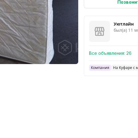
Позвони
Уютлайн
был(а) 11 м
Все объявления:
26
Компания
На Куфаре с 