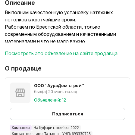
Описание
Выполним качественную установку натяжных
потолков в кротчайшие сроки.
Работаем по Брестской области, только
современным оборудованием и качественными
материалами и что не мало важно,
сертифицированными.
Посмотреть это объявление на сайте продавца
Скидки до 25%
Акции для каждого клиента на выбор!
О продавце
Честная смета и официальный договор
Рассрочка
Подберем лучший вариант для вас!
OOO ''АураДом строй''
был(а) 20 мин. назад
Объявлений: 12
Подписаться
Компания
На Куфаре с ноября, 2022
Контактное лицо: Татьяна
УНП: 693330728