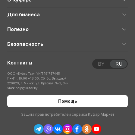
Для бизнеса
Полезно
Безопасность
Контакты
BY
RU
ООО «Куфар Тех», УНП 191767445
Пн-Пт: 10:00 – 18:00; Сб, Вс: Выходной
220029, г. Минск, ул. Красная 7А-2, 3-й
этаж
help@kufar.by
Помощь
Защита прав потребителей сервиса Куфар Маркет