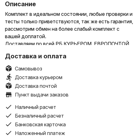
Описание
Комплект в идеальном состоянии, любые проверки и
тесты только приветствуются, так же есть гарантия,
рассмотрим обмен на более слабый комплект с
вашей доплатой.
Доставляем по всей РБ КУРЬЕРОМ, ЕВРОПОЧТОЙ,
БЕЛПОЧТОЙ (по минимальной предоплате на услуги
Доставка и оплата
пересылки или курьера).
_____________________________________________________________
Самовывоз
Характеристики:
Доставка курьером
Процессор AMD Ryzen 5 5600X
Доставка почтой
Vermeer (Zen 3), сокет AM4, 6 ядер, 12 потоков,
Пункт выдачи заказов
частота 4.6/3.7 ГГц, кэш 3 МБ + 32 МБ, техпроцесс 7
нм, поддержка DDR4, TDP 65W
Наличный расчет
+
Безналичный расчет
Материнская плата Gigabyte B550M K
Банковская карточка
mATX, сокет AMD AM4, чипсет AMD B550, память
4xDDR4 до 4733 МГц, слоты: 1xPCIe x16 4.0, 1xPCIe
Наложенный платеж