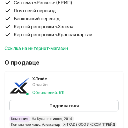
x1, 2xM.2
Система «Расчет» (ЕРИП)
_____________________________________________________________
Почтовый перевод
X-Trade - занимаемся сборкой ПК как из новых так и
Банковский перевод
б/у комплектующих с гарантией.
Картой рассрочки «Халва»
Большой выбор б/у комплектующих и компьютеров
Картой рассрочки «Красная карта»
смотрите в нашем профиле.
_____________________________________________________________
Ссылка на интернет-магазин
УСЛОВИЯ ПОКУПКИ:
* КРЕДИТ до 36 месяцев
О продавце
* РАССРОЧКА по картам рассрочки:
-ХАЛВА от 2 до 4 месяцев
-КАРТА ПОКУПОК 3 месяца
X-Trade
-ЧЕРЕПАХА 8 месяцев
Онлайн
-КРАСНАЯ КАРТА 12 месяцев.
Объявлений: 611
* БЕЗНАЛ ДЛЯ ЮР.ЛИЦ
ВНИМАНИЕ!!! Скидка не действует на покупку в
Подписаться
РАССРОЧКУ(товар указан с учётом скидки).
_____________________________________________________________
Компания
На Куфаре с июня, 2014
По всем вопросам:
Контактное лицо: Александр
X-TRADE ООО ИКСКОМПТРЕЙД