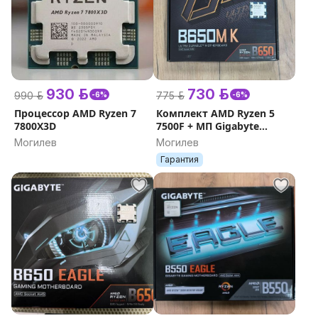
930 р.
730 р.
990 р.
775 р.
-6%
-6%
Процессор AMD Ryzen 7
Комплект AMD Ryzen 5
7800X3D
7500F + МП Gigabyte
B650M K
Могилев
Могилев
Гарантия