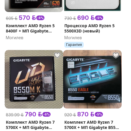
570 р.
690 р.
605 р.
730 р.
-6%
-5%
Комплект AMD Ryzen 5
Процессор AMD Ryzen 5
8400F + МП Gigabyte
5500X3D (новый)
A620M H ( гарантия )
Могилев
Могилев
Гарантия
790 р.
870 р.
839.99 р.
920 р.
-6%
-5%
Комплект AMD Ryzen 7
Комплект AMD Ryzen 7
5700X + МП Gigabyte
5700X + МП Gigabyte B550