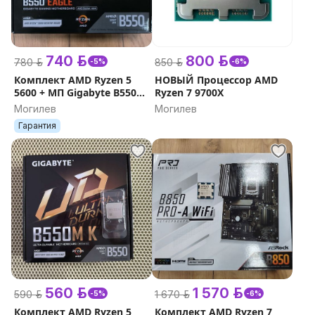
740 р.
800 р.
780 р.
850 р.
-5%
-6%
Комплект AMD Ryzen 5
НОВЫЙ Процессор AMD
5600 + МП Gigabyte B550
Ryzen 7 9700X
Eagle
Могилев
Могилев
Гарантия
560 р.
1 570 р.
590 р.
1 670 р.
-5%
-6%
Комплект AMD Ryzen 5
Комплект AMD Ryzen 7