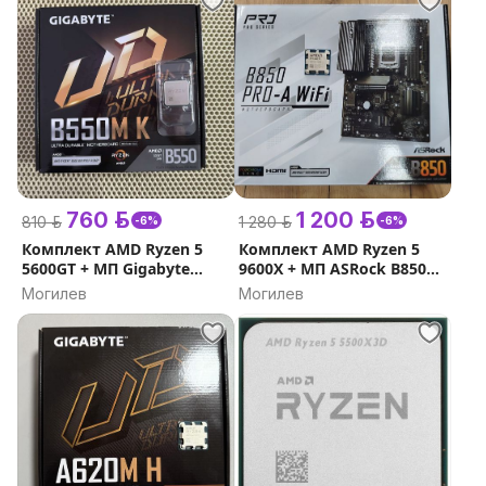
760 р.
1 200 р.
810 р.
1 280 р.
-6%
-6%
Комплект AMD Ryzen 5
Комплект AMD Ryzen 5
5600GT + МП Gigabyte
9600X + МП ASRock B850
B550M K
Pro-A WiFi ( гарантия )
Могилев
Могилев