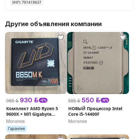
УНП: 791419637
- Наш телефон в объявлении
- Viber / Telegram / WhatsApp
Работаем в любое время в праздники в выходные и
Другие объявления компании
даже ночью.
_____________________________________________________________
Примем в зачет ваш Компьютер (от DDR3) или
комплектующие.
обмен / Trade In
930 р.
550 р.
985 р.
585 р.
-6%
-6%
Комплект AMD Ryzen 5
НОВЫЙ Процессор Intel
9600X + МП Gigabyte
Core i5-14400F
B650M K
Могилев
Могилев
Гарантия