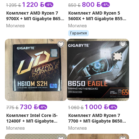
1 220 р.
800 р.
1 295 р.
850 р.
-6%
-6%
Комплект AMD Ryzen 7
Комплект AMD Ryzen 5
9700X + МП Gigabyte B650
5600X + МП Gigabyte B550
Eagle ( гарантия )
Eagle
Могилев
Могилев
Гарантия
730 р.
1 000 р.
775 р.
1 060 р.
-6%
-6%
Комплект Intel Core i5-
Комплект AMD Ryzen 7
12400F + МП Gigabyte
7700 + МП Gigabyte B650
H610M S2H DDR5
Eagle
Могилев
Могилев