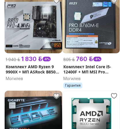
1 830 р.
760 р.
1 940 р.
805 р.
-6%
-6%
Комплект AMD Ryzen 9
Комплект Intel Core i5-
9900X + МП ASRock B850
12400F + МП MSI Pro
Pro-A WiFi ( гарантия )
B760M-E DDR4
Могилев
Могилев
Гарантия