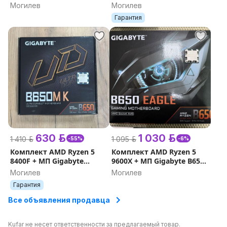
B550M K
Eagle
Могилев
Могилев
Гарантия
630 р.
1 030 р.
1 410 р.
1 095 р.
-55%
-6%
Комплект AMD Ryzen 5
Комплект AMD Ryzen 5
8400F + МП Gigabyte
9600X + МП Gigabyte B650
B650M K
Eagle
Могилев
Могилев
Гарантия
Все объявления продавца
Kufar не несет ответственности за предлагаемый товар.