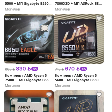
5500 + МП Gigabyte B550M
7800X3D + МП ASRock B850
K
Pro-A WiFi ( Гарантия )
Могилев
Могилев
830 р.
670 р.
885 р.
715 р.
-6%
-6%
Комплект AMD Ryzen 5
Комплект AMD Ryzen 5
7500F + МП Gigabyte B650
5600 + МП Gigabyte B550M
Eagle ( гарантия )
K
Могилев
Могилев