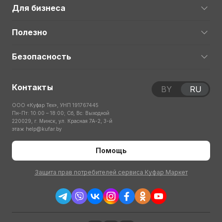
Для бизнеса
Полезно
Безопасность
Контакты
BY
RU
ООО «Куфар Тех», УНП 191767445
Пн-Пт: 10:00 – 18:00; Сб, Вс: Выходной
220029, г. Минск, ул. Красная 7А-2, 3-й
этаж
help@kufar.by
Помощь
Защита прав потребителей сервиса Куфар Маркет