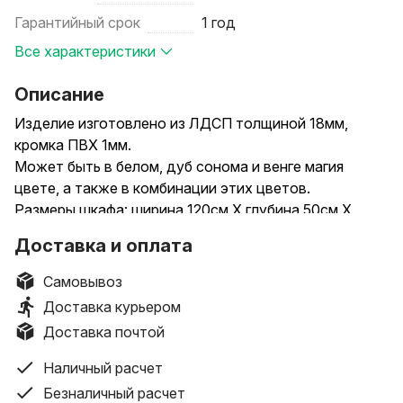
Гарантийный срок
1 год
Все характеристики
Описание
Изделие изготовлено из ЛДСП толщиной 18мм,
кромка ПВХ 1мм.
Может быть в белом, дуб сонома и венге магия
цвете, а также в комбинации этих цветов.
Размеры шкафа: ширина 120см Х глубина 50см Х
высота 220см.
Доставка и оплата
В комплект входит вся необходимая фурнитура.
Возможна сборка шкафа. Стоимость сборки
Самовывоз
составляет 50р.
Доставка курьером
Возможна установка дополнительной штанги, +15р
Доставка почтой
стоимости.
Стоимость доставки по Минску до подъезда
Наличный расчет
составляет 10р.
Безналичный расчет