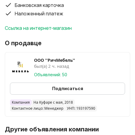
Стоимость доставки по Минску +подъём в квартиру
Банковская карточка
составляет 30р. (Если нет лифта, то подъём
Наложенный платеж
расчитывается 5р за этаж)
Возможна рассрочка на 3 месяца. Цена в рассрочку
Ссылка на интернет-магазин
535р
Возможен расчёт картой рассрочки "МАГНИТ"
О продавце
(Беларусбанк).
Возможен самовывоз по адресу Сеницкий с/с, 66/1 с
10.00 до 19.00
ООО ''РичМебель''
был(а) 2 ч. назад
Объявлений: 50
Подписаться
Компания
На Куфаре с мая, 2018
Контактное лицо: Менеджер
УНП: 193197590
Другие объявления компании