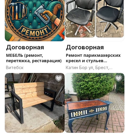
Договорная
Договорная
МЕБЕЛЬ (ремонт,
Ремонт парикмахерских
перетяжка, реставрация)
кресел и стульев
барбершопа. Бесплатный
Витебск
Катин Бор ул, Брест,
выезд. Нал и безнал.
Брестская область