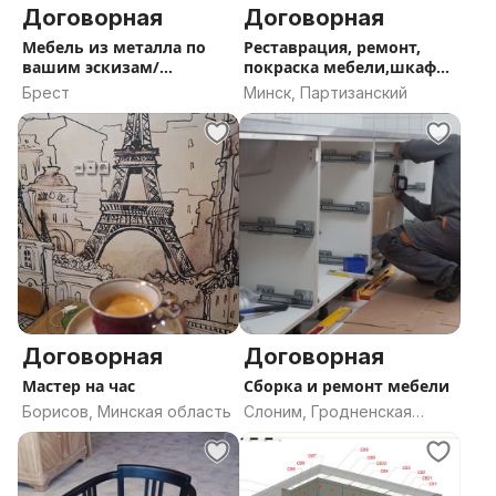
Договорная
Договорная
Мебель из металла по
Реставрация, ремонт,
вашим эскизам/
покраска мебели,шкафы,
мангальные зоны
комоды
Брест
Минск, Партизанский
Договорная
Договорная
Мастер на час
Сборка и ремонт мебели
Борисов, Минская область
Слоним, Гродненская
область