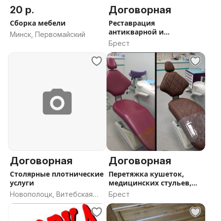
20 р.
Договорная
Сборка мебели
Реставрация
антикварной и
Минск, Первомайский
старинной мебели
Брест
Договорная
Договорная
Столярные плотнические
Перетяжка кушеток,
услуги
медицинских стульев,
стула врача и другой
Новополоцк, Витебская
Брест
аналогичной мебели.
область
Бесплатный выезд.