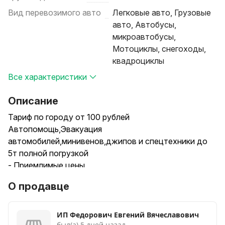
Вид перевозимого авто
Легковые авто, Грузовые
авто, Автобусы,
микроавтобусы,
Мотоциклы, снегоходы,
квадроциклы
Все характеристики
Описание
Тариф по городу от 100 рублей
Автопомощь,Эвакуация
автомобилей,минивенов,джипов и спецтехники до
5т полной погрузкой
- Приемлимые цены
- Работа 24/7
О продавце
- Индивидуальный подход
- Выкуп,вывоз,перемещение автохлама
- Любой вид техпомощи( подвоз топлива,прикурка и
ИП Федорович Евгений Вячеславович
был(а) 5 дней назад