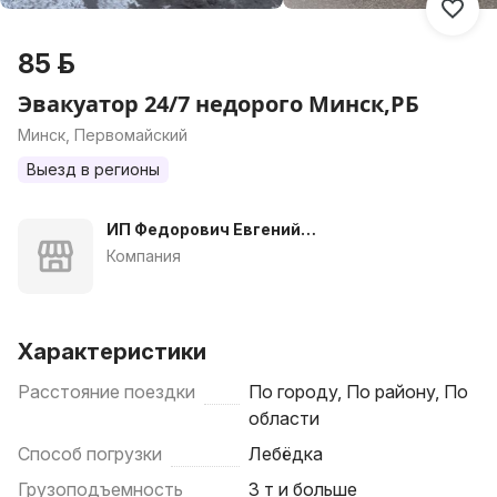
85 р.
Эвакуатор 24/7 недорого Минск,РБ
Минск, Первомайский
Выезд в регионы
ИП Федорович Евгений
Вячеславович
Компания
Характеристики
Расстояние поездки
По городу, По району, По
области
Способ погрузки
Лебёдка
Грузоподъемность
3 т и больше