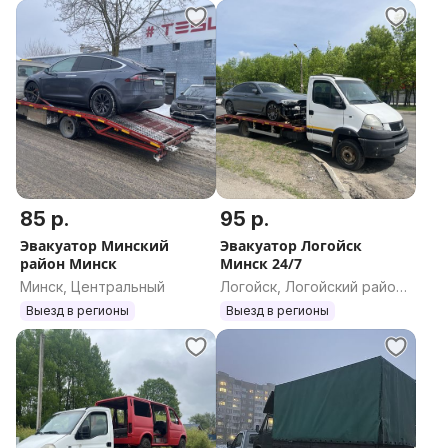
85 р.
95 р.
Эвакуатор Минский
Эвакуатор Логойск
район Минск
Минск 24/7
Минск, Центральный
Логойск, Логойский район,
Минская область
Выезд в регионы
Выезд в регионы