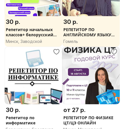
30 р.
30 р.
Репетитор начальных
РЕПЕТИТОР ПО
классов+ белорусский
АНГЛИЙСКОМУ ЯЗЫКУ
язык
(НОВЫЙ УНИВЕРМАГ)
Минск, Заводской
Гомель
30 р.
от 27 р.
Репетитор по
РЕПЕТИТОР ПО ФИЗИКЕ
информатике
ЦТ/ЦЭ ОНЛАЙН