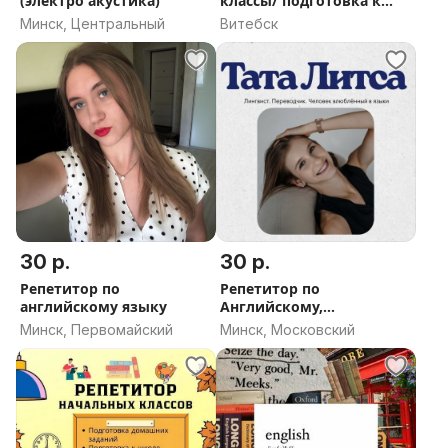
(электро акустика)
классы/ подготовка к
школе
Минск, Центральный
Витебск
30 р.
30 р.
Репетитор по
Репетитор по
английскому языку
Английскому,
Французскому,
Минск, Первомайский
Минск, Московский
Испанскому