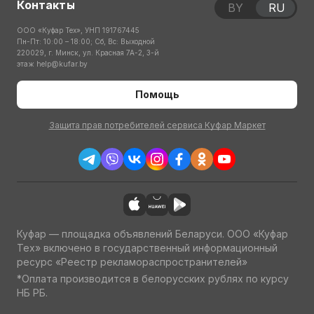
Контакты
BY
RU
ООО «Куфар Тех», УНП 191767445
Пн-Пт: 10:00 – 18:00; Сб, Вс: Выходной
220029, г. Минск, ул. Красная 7А-2, 3-й
этаж
help@kufar.by
Помощь
Защита прав потребителей сервиса Куфар Маркет
Куфар — площадка объявлений Беларуси. ООО «Куфар
Тех» включено в государственный информационный
ресурс «Реестр рекламораспространителей»
*Оплата производится в белорусских рублях по курсу
НБ РБ.