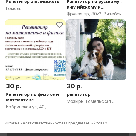
Репетитор английского
Репетитор по русскому ,
английскому и
Гомель
математике
Фрунзе пр, 80к2, Витебск,
Витебская область
30 р.
30 р.
Репетитор по физике и
репетитор
математике
Мозырь, Гомельская
Кобринская ул, 40,
область
Могилёв, Могилёвская
область
Kufar не несет ответственности за предлагаемый товар.