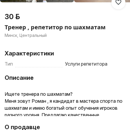
30 р.
Тренер , репетитор по шахматам
Минск, Центральный
Характеристики
Тип
Услуги репетитора
Описание
Ищете тренера по шахматам?
Меня зовут Роман , я кандидат в мастера спорта по
шахматам и имею богатый опыт обучения игроков
разного уровня. Предлагаю качественные
индивидуальные занятия, которые помогут вам
О продавце
достичь новых высот в этой увлекательной игре!