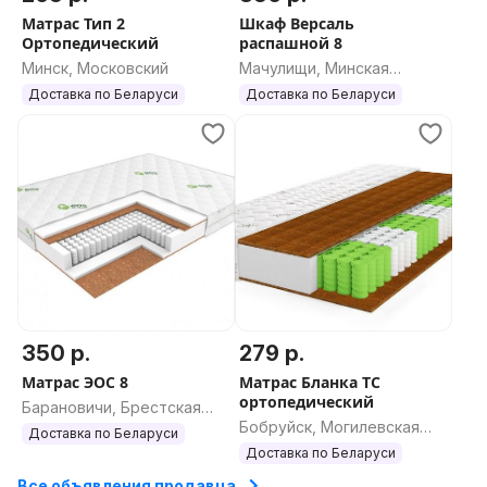
Матрас Тип 2
Шкаф Версаль
Ортопедический
распашной 8
Минск, Московский
Мачулищи, Минская
область
Доставка по Беларуси
Доставка по Беларуси
350 р.
279 р.
Матрас ЭОС 8
Матрас Бланка ТС
ортопедический
Барановичи, Брестская
Бобруйск, Могилевская
область
Доставка по Беларуси
область
Доставка по Беларуси
Все объявления продавца