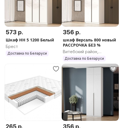
573 р.
356 р.
Шкаф НН 5 1200 Белый
шкаф Версаль 800 новый
РАССРОЧКА БЕЗ %
Брест
Витебский район,
Доставка по Беларуси
Витебская область
Доставка по Беларуси
265 р.
356 р.