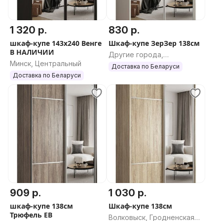
1 320 р.
830 р.
шкаф-купе 143х240 Венге
Шкаф-купе ЗерЗер 138см
В НАЛИЧИИ
Другие города,
Минск, Центральный
Гродненская область
Доставка по Беларуси
Доставка по Беларуси
909 р.
1 030 р.
шкаф-купе 138см
Шкаф-купе 138см
Трюфель ЕВ
Волковыск, Гродненская