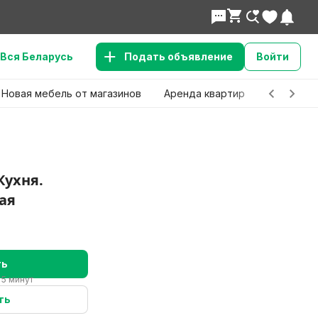
Вся Беларусь
Подать объявление
Войти
Новая мебель от магазинов
Аренда квартир
Детские 
Кухня.
ая
ть
 5 минут
Нужно б
ть