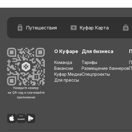
Путешествия
Куфар Карта
О Куфаре
Для бизнеса
Команда
Тарифы
П
Вакансии
Размещение баннеров
П
Куфар Медиа
Спецпроекты
Для прессы
Наведите камеру
на QR-код и скачивайте
приложение