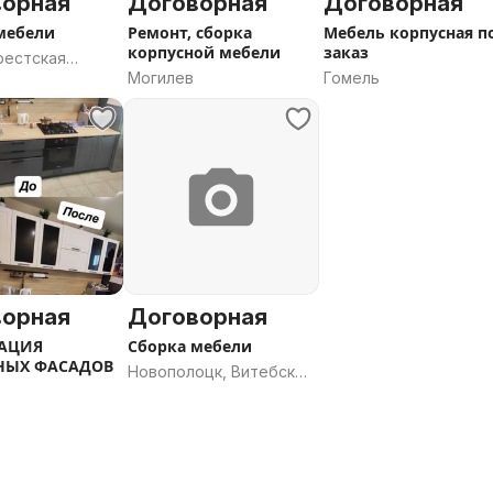
ворная
Договорная
Договорная
мебели
Ремонт, сборка
Мебель корпусная п
корпусной мебели
заказ
рестская
Могилев
Гомель
ворная
Договорная
РАЦИЯ
Сборка мебели
НЫХ ФАСАДОВ
Новополоцк, Витебская
область