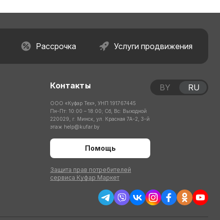
Рассрочка
Услуги продвижения
Контакты
BY
RU
ООО «Куфар Тех», УНП 191767445
Пн-Пт: 10:00 – 18:00; Сб, Вс: Выходной
220029, г. Минск, ул. Красная 7А-2, 3-й
этаж
help@kufar.by
Помощь
Защита прав потребителей
сервиса Куфар Маркет