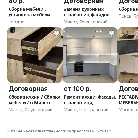
80 р.
Договорная
Дого
Сборка мебели .
Замена кухонных
Сборка 
установка мебели
столешниц фасадов
Пинск, Б
.кухни .шкафы
кухонных ремонт
Гродно
Минск, Фрунзенский
область
Договорная
от 100 р.
Дого
Сборка кухни / Сборка
Ремонт кухни: фасады,
РЕСТАВ
мебели / в Минске
столешница,
МЕБЕЛЬ
фурнитура.
Минск, Фрунзенский
Минск, Центральный
Могилев
Kufar не несет ответственности за предлагаемый товар.