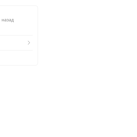
Смот
. назад