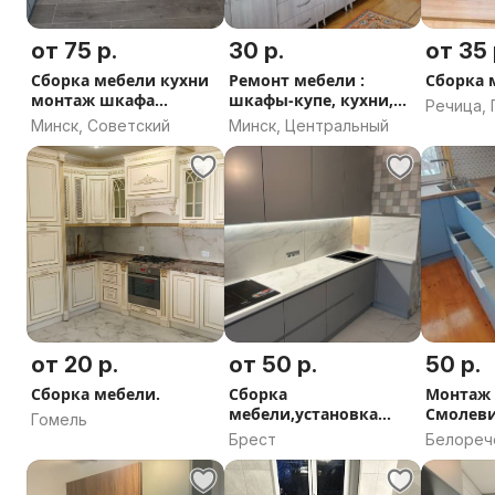
от 75 р.
30 р.
от 35 
Сборка мебели кухни
Ремонт мебели :
Сборка 
монтаж шкафа
шкафы-купе, кухни,
Речица, 
прихожей детской
детские и т.п.
Минск, Советский
Минск, Центральный
область
от 20 р.
от 50 р.
50 р.
Сборка мебели.
Сборка
Монтаж 
мебели,установка
Смолеви
Гомель
кухонь.
Борисов
Брест
Белорече
Смолеви
Смолеви