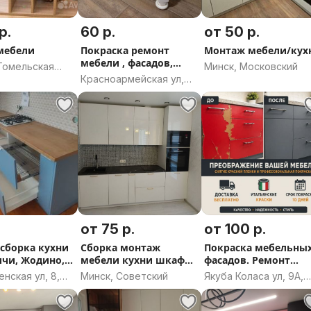
р.
60 р.
от 50 р.
мебели
Покраска ремонт
Монтаж мебели/кух
мебели , фасадов,
Гомельская
Минск, Московский
столешниц
Красноармейская ул,
Гомель, Гомельская
область
от 75 р.
от 100 р.
сборка кухни
Сборка монтаж
Покраска мебельны
чи, Жодино,
мебели кухни шкафы
фасадов. Ремонт
проекты
мебели
нская ул, 8,
Минск, Советский
Якуба Коласа ул, 9А,
чи,
Гродно, Гродненская
чский район,
область