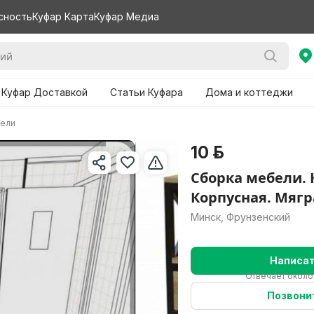
сность
Куфар Карта
Куфар Медиа
 Куфар Доставкой
Статьи Куфара
Дома и коттеджи
бели
10 р.
Сборка мебели. 
Корпусная. Мягр
Минск, Фрунзенский
Написа
Отвечает около
Позвони