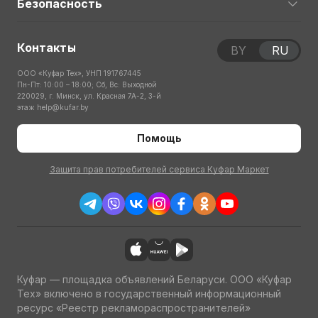
Безопасность
Контакты
BY
RU
ООО «Куфар Тех», УНП 191767445
Пн-Пт: 10:00 – 18:00; Сб, Вс: Выходной
220029, г. Минск, ул. Красная 7А-2, 3-й
этаж
help@kufar.by
Помощь
Защита прав потребителей сервиса Куфар Маркет
Куфар — площадка объявлений Беларуси. ООО «Куфар
Тех» включено в государственный информационный
ресурс «Реестр рекламораспространителей»