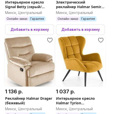
Интерьерное кресло
Электрический
Signal Betty (серый/
реклайнер Halmar Semir
черный)
раскладное (бежевый)
Минск, Центральный
Минск, Центральный
Онлайн-заказ
Гарантия
Онлайн-заказ
Гарантия
Добавить в корзину
Добавить в корзину
1 136 р.
1 037 р.
Реклайнер Halmar Drager
Интерьерное кресло
(бежевый)
Halmar Tyrion
(горчичный/черный)
Минск, Центральный
Минск, Центральный