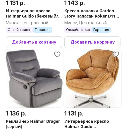
1 131 р.
1 143 р.
Интерьерное кресло
Кресло-качалка Garden
Halmar Guido (бежевый/
Story Папасан Roker D110
хром)
вращающееся CV-18H
Минск, Центральный
Минск, Центральный
(медовый/бежевый)
Онлайн-заказ
Гарантия
Онлайн-заказ
Гарантия
Добавить в корзину
Добавить в корзину
1 136 р.
1 131 р.
Реклайнер Halmar Drager
Интерьерное кресло
(серый)
Halmar Guido