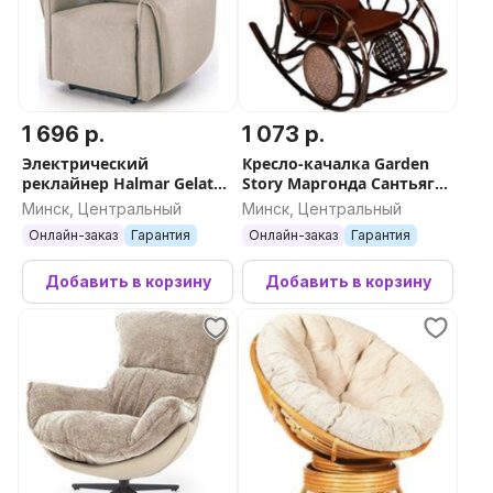
1 696 р.
1 073 р.
Электрический
Кресло-качалка Garden
реклайнер Halmar Gelato
Story Маргонда Сантьяго
(бежевый)
/ CV-SB10 (бежевый/
Минск, Центральный
Минск, Центральный
коричневый)
Онлайн-заказ
Гарантия
Онлайн-заказ
Гарантия
Добавить в корзину
Добавить в корзину