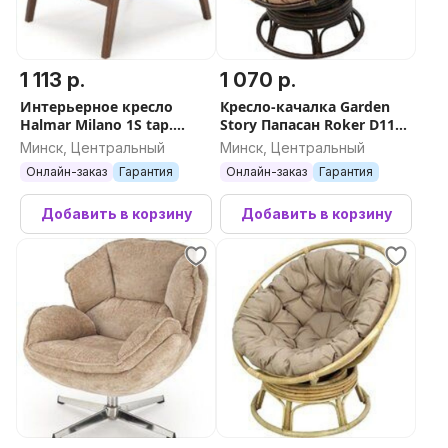
1 113 р.
1 070 р.
Интерьерное кресло
Кресло-качалка Garden
Halmar Milano 1S tap.
Story Папасан Roker D110
Castel 15 (бежевый/орех)
вращающееся CV-18C
Минск, Центральный
Минск, Центральный
(бежевый/коньячный)
Онлайн-заказ
Гарантия
Онлайн-заказ
Гарантия
Добавить в корзину
Добавить в корзину