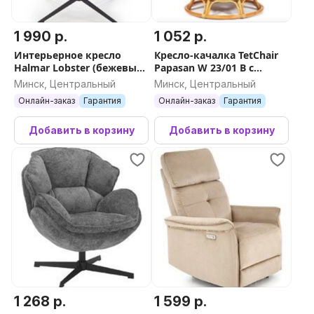
1 990 р.
1 052 р.
Интерьерное кресло
Кресло-качалка TetChair
Halmar Lobster (бежевый/
Papasan W 23/01 B с
черный)
подушкой (мед/ткань
Минск, Центральный
Минск, Центральный
старт)
Онлайн-заказ
Гарантия
Онлайн-заказ
Гарантия
Добавить в корзину
Добавить в корзину
1 268 р.
1 599 р.