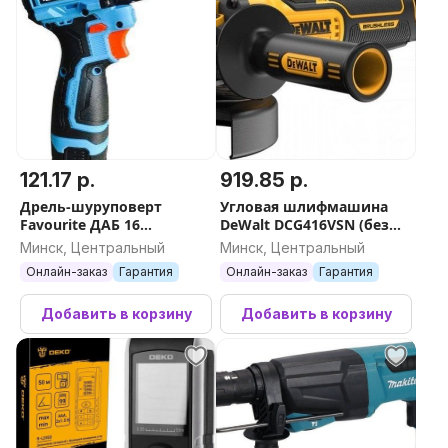
121.17 р.
919.85 р.
Дрель-шуруповерт
Угловая шлифмашина
Favourite ДАБ 16
DeWalt DCG416VSN (без
303301602 (с 2-мя АКБ,
АКБ)
Минск, Центральный
Минск, Центральный
кейс)
Онлайн-заказ
Гарантия
Онлайн-заказ
Гарантия
Добавить в корзину
Добавить в корзину