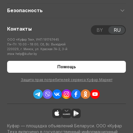
Безопасность
Контакты
BY
RU
ООО «Куфар Тех», УНП 191767445
Пн-Пт: 10:00 – 18:00; Сб, Вс: Выходной
220029, г. Минск, ул. Красная 7А-2, 3-й
этаж
help@kufar.by
Помощь
Защита прав потребителей сервиса Куфар Маркет
Куфар — площадка объявлений Беларуси. ООО «Куфар
Тех» включено в государственный информационный