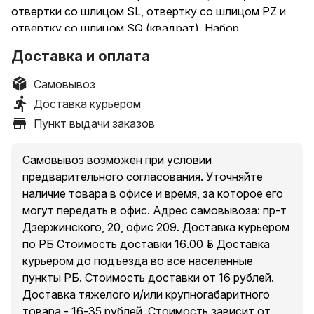
отвертки со шлицом SL, отвертку со шлицом PZ и
отвертку со шлицом SQ (квадрат). Набор
поставляется в ложементе размером 169x272 мм.
Доставка и оплата
Рекомендуется для профессионального
использования.
Самовывоз
Характеристики
Доставка курьером
Пункт выдачи заказов
Основные характеристики
Самовывоз возможен при условии
Тип отвертки
предварительного согласования. Уточняйте
комбинированная
наличие товара в офисе и время, за которое его
могут передать в офис. Адрес самовывоза: пр-т
Набор
Дзержинского, 20, офис 209. Доставка курьером
есть
по РБ Стоимость доставки 16.00 руб. Доставка
курьером до подъезда во все населенные
Модель
пункты РБ. Стоимость доставки от 16 рублей.
8 предметов (GZA-0803)
Доставка тяжелого и/или крупногабаритного
товара - 16-35 рублей. Стоимость зависит от