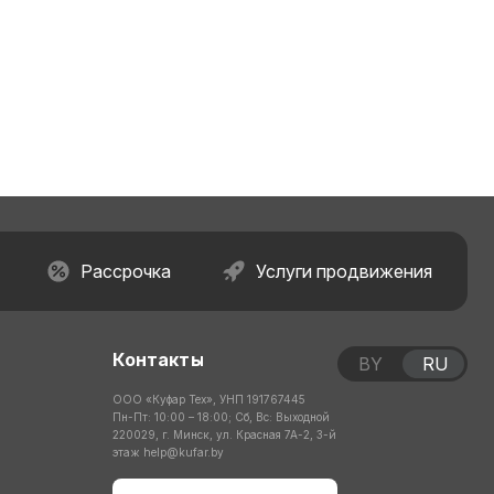
Рассрочка
Услуги продвижения
Контакты
BY
RU
ООО «Куфар Тех», УНП 191767445
Пн-Пт: 10:00 – 18:00; Сб, Вс: Выходной
220029, г. Минск, ул. Красная 7А-2, 3-й
этаж
help@kufar.by