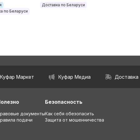
или Carbon
я
Доставка по Беларуси
а по Беларуси
Куфар Маркет
Куфар Медиа
Доставка
Полезно
Безопасность
равовые документы
Как себя обезопасить
равила подачи
Защита от мошенничества