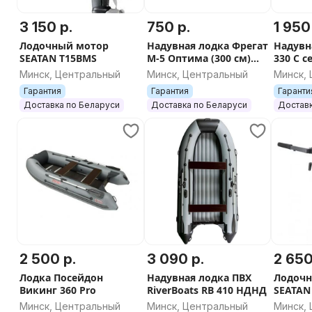
Мощность мотора (л.с.) 9.8
3 150 р.
750 р.
1 950
Тип швов Сварные
Лодочный мотор
Надувная лодка Фрегат
Надувн
SEATAN T15BMS
М-5 Оптима (300 см)
330 С 
Барахолка Лодочника on Viber:
Серый
Минск, Центральный
Минск, Центральный
Минск,
https://invite.viber.com/?
Гарантия
Гарантия
Гаранти
g2=AQAXURdhWhM1oU1axtpXe8k4SmPIZDjevhhCZ%2Bj
Доставка по Беларуси
Доставка по Беларуси
Доставк
2 500 р.
3 090 р.
2 650
Лодка Посейдон
Надувная лодка ПВХ
Лодоч
Викинг 360 Pro
RiverBoats RB 410 НДНД
SEATAN
Минск, Центральный
Минск, Центральный
Минск,