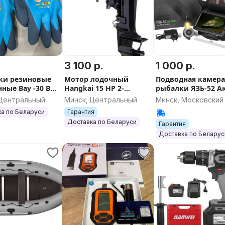
 обеспечивает высокие
й зоны «законцовок» основных
ые зоны надувного дна
3 100 р.
1 000 р.
ки резиновые
Мотор лодочный
Подводная камера
ые Bay -30 Bay
Hangkai 15 HP 2-
рыбалки ЯЗЬ-52 А
 ремкомплект. В сложенном
тактный
7 с DVR PRO
 Центральный
Минск, Центральный
Минск, Московский
овочной сумке.
а по Беларуси
Гарантия
Доставка по Беларуси
Гарантия
Доставка по Беларус