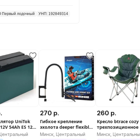
 Первый лодочный
УНП: 192849314
нцем и НДНД
л/т состоит из «U»-образного
тренними перегородками и
у к корпусу лодки приклеено
ое V-образное дно низкого
для ее переноски в рабочем
й страховку пассажиров.
.
270 р.
260 р.
ния. Конструкция надувного V-
лятор UniTok
Гибкое крепление
Кресло btrace cozy
реборок и вклеена в корпус
 12V 54Ah ES 12-
эхолота deeper flexible
трехпозиционное
ому по длине надувного дна
arm mount 2.0
 Центральный
Минск, Центральный
Минск, Центральны