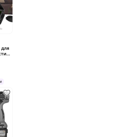
 для
ктив
и