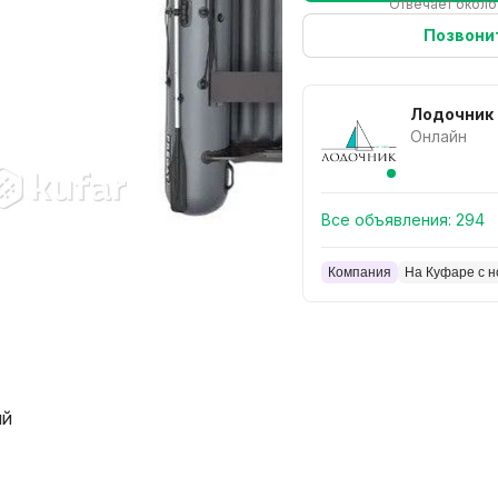
Отвечает около
Позвони
Лодочник
Онлайн
Все объявления:
294
Компания
На Куфаре с н
ый