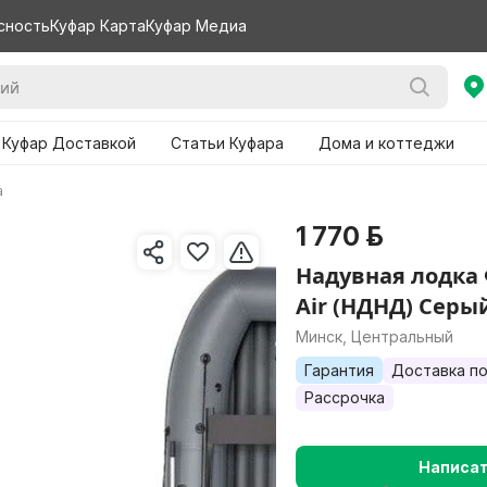
сность
Куфар Карта
Куфар Медиа
 Куфар Доставкой
Статьи Куфара
Дома и коттеджи
а
1 770 р.
Надувная лодка 
Air (НДНД) Серы
Минск, Центральный
Гарантия
Доставка по
Рассрочка
Написа