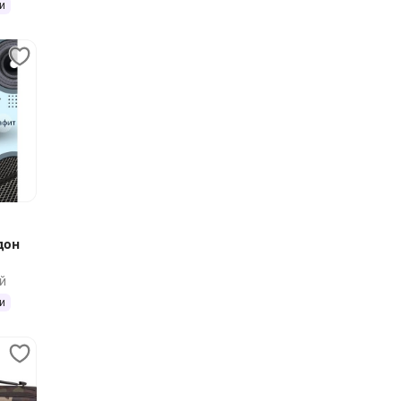
и
дон
й
и