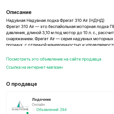
Описание
Надувная Надувная лодка Фрегат 310 Air (НДНД)
Фрегат 310 Air — это беспайольная моторная лодка 
давления, длиной 3,10 м под мотор до 10 л. с., рассч
снаряжением. Фрегат Air — серия надувных моторны
прочных, с отличной маневренностью и управляемост
рыбалки, охоты и активного отдыха на воде.
Посмотреть это объявление на сайте продавца
Благодаря жестко вклеенному надувному килевому дн
Ссылка на интернет-магазин
отсутствует пайол из фанеры, в отличие от лодок сери
лодки этой серии имеют значительно меньший вес пр
О продавце
Подготовка лодки серии Air к спуску на воду занимае
отсеки до рабочего давления. Сборка такой лодки за
простом сворачивании в сумку.
Лодочник
Онлайн
Объявлений: 294
Важно! Моторные лодки Фрегат не требуют регистра