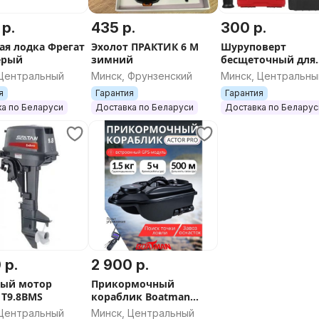
 р.
435 р.
300 р.
ая лодка Фрегат
Эхолот ПРАКТИК 6 М
Шуруповерт
серый
зимний
бесщеточный для
ледобура с двумя
 Центральный
Минск, Фрунзенский
Минск, Центральны
аккумуляторами
я
Гарантия
Гарантия
e7NqK9G%2Byjdg1zkHNTJi0GiVJ
NANWEI
а по Беларуси
Доставка по Беларуси
Доставка по Беларус
 р.
2 900 р.
ный мотор
Прикормочный
 T9.8BMS
кораблик Boatman
Actor PRO 10 Ah Black
 Центральный
Минск, Центральный