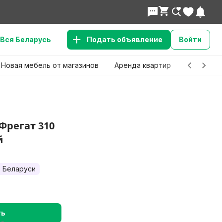
Вся Беларусь
Подать объявление
Войти
Новая мебель от магазинов
Аренда квартир
Детские 
Фрегат 310
й
 Беларуси
ть