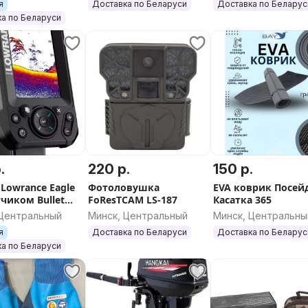
глаживает удары при движении
я
Доставка по Беларуси
Доставка по Беларус
д. Днище НДНД имеет
а по Беларуси
ростные характеристики,
ным мотором малой мощности.
 в лодках серии Air пайол из
и имеют значительно меньший
ого давления в конструкции
стимость в сочетании с легкой
тации и транспортировке.
.
220 р.
150 р.
Lowrance Eagle
Фотоловушка
EVA коврик Посей
ьянский стравливающий клапан
тчиком Bullet
FoResTCAM LS-187
Касатка 365
r
ного дна от повреждения
 Центральный
Минск, Центральный
Минск, Центральны
зникать как при накачке, так и
я
Доставка по Беларуси
Доставка по Беларус
а по Беларуси
ости нижних баллонов