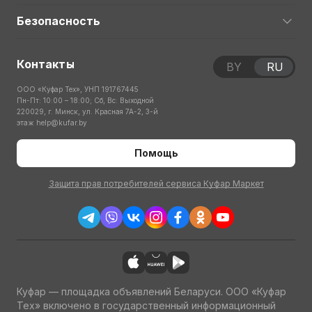
Безопасность
Контакты
BY
RU
ООО «Куфар Тех», УНП 191767445
Пн-Пт: 10:00 – 18:00; Сб, Вс: Выходной
220029, г. Минск, ул. Красная 7А-2, 3-й
этаж
help@kufar.by
Помощь
Защита прав потребителей сервиса Куфар Маркет
Куфар — площадка объявлений Беларуси. ООО «Куфар
Тех» включено в государственный информационный