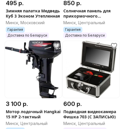
Подготовка лодки серии Е НДНД к спуску на воду
495 р.
850 р.
занимает 10 минут, достаточно накачать отсеки до
Зимняя палатка Медведь
Солнечная панель для
рабочего давления. Сборка такой лодки заключается
Куб 3 Эконом Утепленная
прикормочного
кораблика Boatman
в открытии клапанов и простом сворачивании в
Минск, Московский
Минск, Центральный
сумку.
Гарантия
Гарантия
Доставка по Беларуси
Доставка по Беларуси
Особенности модели
U-образный баллон с перегородками, вклеенным
транцем и НДНД
Корпус моторной надувной лодки ПВХ Фрегат 280 Е
НДНД состоит из «U»-образного баллона,
разделенного на 3 независимых отсека внутренними
перегородками и замкнутого в корме вклеенным
жестким транцем. Снизу к корпусу лодки приклеено
профилированное внутренними перегородками
3 100 р.
600 р.
надувное V-образное дно низкого давления,
Мотор лодочный Hangkai
Подводная видеокамера
снабженное предохранительным клапаном.
15 HP 2-тактный
Фишка 703 (С ЗАПИСЬЮ)
Минск, Центральный
Минск, Центральный
На носу и корме лодки установлены ручки,