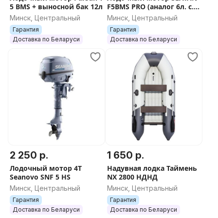
перемещать банки по длине кокпита в зависимости
5 BMS + выносной бак 12л
F5BMS PRO (аналог 6л. с.),
F5BMS PRO+Бак 12л
от условий эксплуатации, сохраняя при этом
Минск, Центральный
Минск, Центральный
надежность их фиксации.
Гарантия
Гарантия
Доставка по Беларуси
Доставка по Беларуси
Весла
Лодка комплектуется легкими алюминиевыми
веслами со съемной лопастью. Весла
устанавливаются в эффективные поворотные
уключины, значительно облегчающие процесс
гребли.
Барахолка Лодочника on Viber:
https://invite.viber.com/?
2 250 р.
1 650 р.
g2=AQAXURdhWhM1oU1axtpXe8k4SmPIZDjevhhCZ%2Bj
Лодочный мотор 4T
Надувная лодка Таймень
Seanovo SNF 5 HS
NX 2800 НДНД
Минск, Центральный
Минск, Центральный
Гарантия
Гарантия
Доставка по Беларуси
Доставка по Беларуси