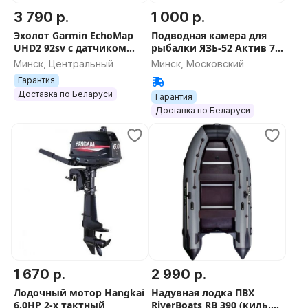
3 790 р.
1 000 р.
Эхолот Garmin EchoMap
Подводная камера для
UHD2 92sv с датчиком
рыбалки ЯЗЬ-52 Актив 7 с
GT56UHD-TM
DVR PRO
Минск, Центральный
Минск, Московский
Гарантия
Доставка по Беларуси
Гарантия
Доставка по Беларуси
1 670 р.
2 990 р.
Лодочный мотор Hangkai
Надувная лодка ПВХ
6.0HP 2-х тактный
RiverBoats RB 390 (киль,