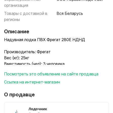
организация
Товары с доставкой в
Вся Беларусь
регионы
Описание
Надувная лодка ПВХ Фрегат 280Е НДНД
Производитель: Фрегат
Вес (кг): 25кг
Вместимость (чел): 3 человека
Грузоподъемность (кг): 300кг
Посмотреть это объявление на сайте продавца
Диаметр борта (мм): 350мм
Длинна (мм): 2800мм
Ссылка на интернет-магазин
Длинна кокпита (мм): 1840мм
Максимальная мощность двигателя (л.с): 5 л.с
О продавце
Наличие надувного киля: Да
Плотность ПВХ (гр/м2): 850
Лодочник
Тип пола: Надувное дно низкого давления