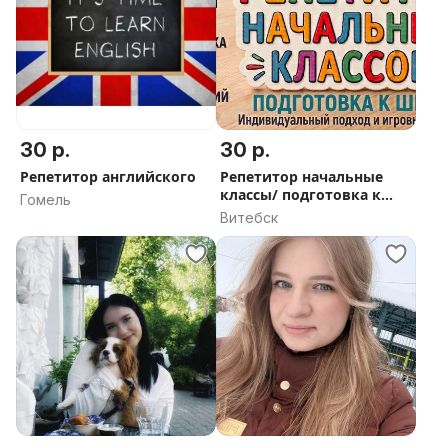
30 р.
30 р.
Репетитор английского
Репетитор начальные
классы/ подготовка к
Гомель
школе
Витебск