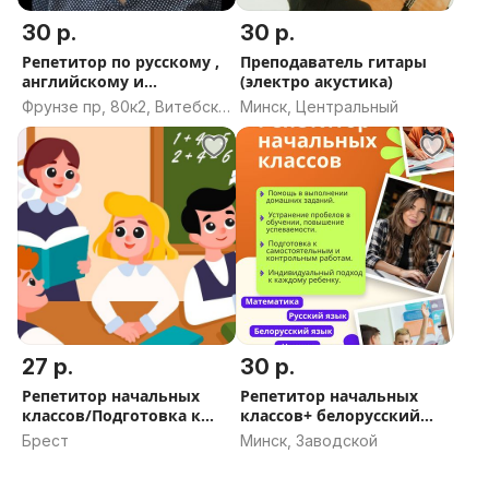
30 р.
30 р.
Репетитор по русскому ,
Преподаватель гитары
английскому и
(электро акустика)
математике
Фрунзе пр, 80к2, Витебск,
Минск, Центральный
Витебская область
27 р.
30 р.
Репетитор начальных
Репетитор начальных
классов/Подготовка к
классов+ белорусский
школе
язык
Брест
Минск, Заводской