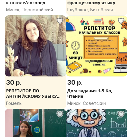
к школе/логопед
французскому языку
Минск, Первомайский
Глубокое, Витебская
область
30 р.
30 р.
РЕПЕТИТОР ПО
Дом.задания 1-5 Кл,
АНГЛИЙСКОМУ ЯЗЫКУ
чтение
(НОВЫЙ УНИВЕРМАГ)
Гомель
Минск, Советский