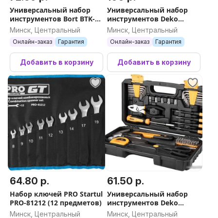
Универсальный набор
Универсальный набор
инструментов Bort BTK-37
инструментов Deko
(36 предметов)
DKMT72-1 (72 предмета)
Минск, Центральный
Минск, Центральный
Онлайн-заказ
Гарантия
Онлайн-заказ
Гарантия
Добавить в корзину
Добавить в корзину
64.80 р.
61.50 р.
Набор ключей PRO Startul
Универсальный набор
PRO-81212 (12 предметов)
инструментов Deko
DKMT62 (62 предмета)
Минск, Центральный
Минск, Центральный