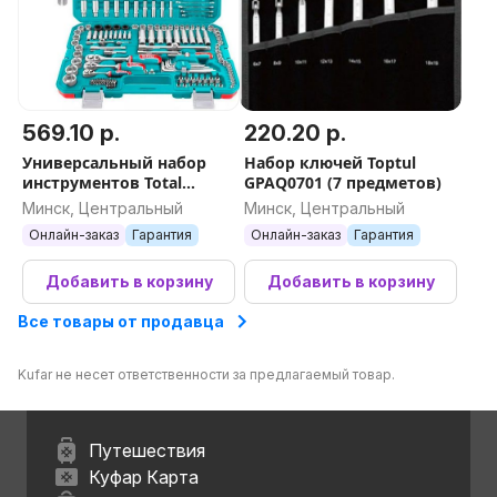
569.10 р.
220.20 р.
Универсальный набор
Набор ключей Toptul
инструментов Total
GPAQ0701 (7 предметов)
THKTHP21566 (156
Минск, Центральный
Минск, Центральный
предметов)
Онлайн-заказ
Гарантия
Онлайн-заказ
Гарантия
Добавить в корзину
Добавить в корзину
Все товары от продавца
Kufar не несет ответственности за предлагаемый товар.
Путешествия
Куфар Карта