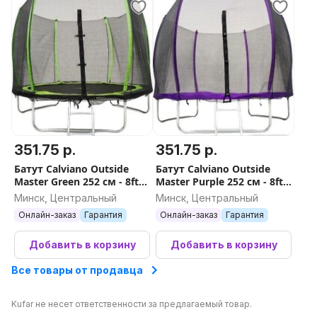
351.75 р.
351.75 р.
Батут Calviano Outside
Батут Calviano Outside
Master Green 252 см - 8ft
Master Purple 252 см - 8ft
(внешняя сетка, с
(внешняя сетка, с
Минск, Центральный
Минск, Центральный
лестницей)
лестницей)
Онлайн-заказ
Гарантия
Онлайн-заказ
Гарантия
Добавить в корзину
Добавить в корзину
Все товары от продавца
Kufar не несет ответственности за предлагаемый товар.