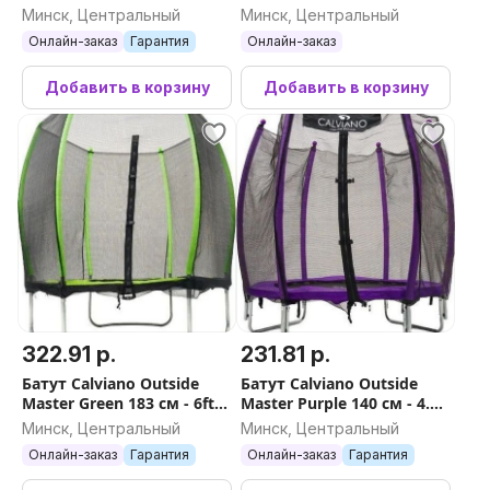
внутренней сеткой
оранжевый)
Минск, Центральный
Минск, Центральный
складной
Онлайн-заказ
Гарантия
Онлайн-заказ
Добавить в корзину
Добавить в корзину
322.91 р.
231.81 р.
Батут Calviano Outside
Батут Calviano Outside
Master Green 183 см - 6ft
Master Purple 140 см - 4.5ft
(внешняя сетка, без
(внешняя сетка,
Минск, Центральный
Минск, Центральный
лестницы)
складной, без лестницы)
Онлайн-заказ
Гарантия
Онлайн-заказ
Гарантия