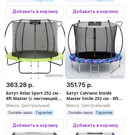
Добавить в корзину
Добавить в корзину
363.28 р.
351.75 р.
Батут Atlas Sport 252 см -
Батут Calviano Inside
8ft Master (с лестницей,
Master Smile 252 см - 8ft
зеленый)
(внутренняя сетка, с
Минск, Центральный
Минск, Центральный
лестницей)
Онлайн-заказ
Гарантия
Онлайн-заказ
Гарантия
Добавить в корзину
Добавить в корзину