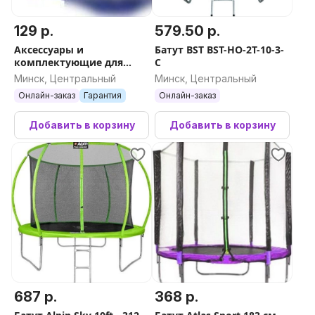
129 р.
579.50 р.
Аксессуары и
Батут BST BST-HO-2T-10-3-
комплектующие для
C
батутов Atlas Sport кожух
Минск, Центральный
Минск, Центральный
защитный для 13ft
Онлайн-заказ
Гарантия
Онлайн-заказ
Добавить в корзину
Добавить в корзину
687 р.
368 р.