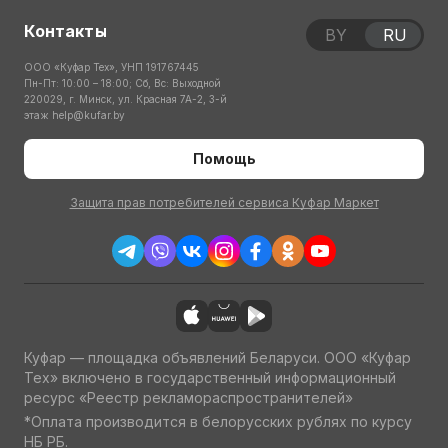
Контакты
BY
RU
ООО «Куфар Тех», УНП 191767445
Пн-Пт: 10:00 – 18:00; Сб, Вс: Выходной
220029, г. Минск, ул. Красная 7А-2, 3-й
этаж
help@kufar.by
Помощь
Защита прав потребителей сервиса Куфар Маркет
Куфар — площадка объявлений Беларуси. ООО «Куфар
Тех» включено в государственный информационный
ресурс «Реестр рекламораспространителей»
*Оплата производится в белорусских рублях по курсу
НБ РБ.