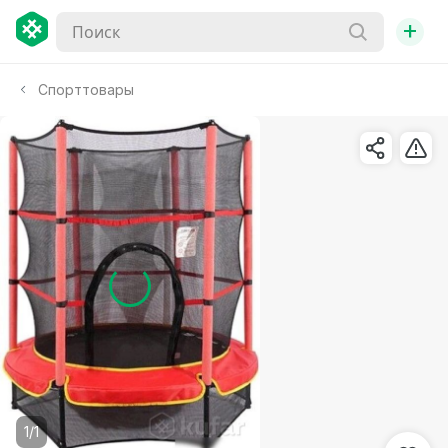
+
Спорттовары
1/1