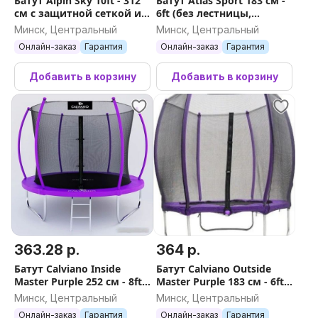
Батут Alpin Sky 10ft - 312
Батут Atlas Sport 183 см -
см с защитной сеткой и
6ft (без лестницы,
лестницей
внешняя сетка,
Минск, Центральный
Минск, Центральный
сливовый)
Онлайн-заказ
Гарантия
Онлайн-заказ
Гарантия
Добавить в корзину
Добавить в корзину
363.28 р.
364 р.
Батут Calviano Inside
Батут Calviano Outside
Master Purple 252 см - 8ft
Master Purple 183 см - 6ft
(внутренняя сетка, с
(внешняя сетка, без
Минск, Центральный
Минск, Центральный
лестницей)
лестницы)
Онлайн-заказ
Гарантия
Онлайн-заказ
Гарантия