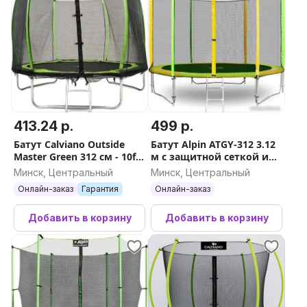
413.24 р.
499 р.
Батут Calviano Outside
Батут Alpin ATGY-312 3.12
Master Green 312 см - 10ft
м с защитной сеткой и
(внешняя сетка, с
лестницей
Минск, Центральный
Минск, Центральный
лестницей)
Онлайн-заказ
Гарантия
Онлайн-заказ
Добавить в корзину
Добавить в корзину