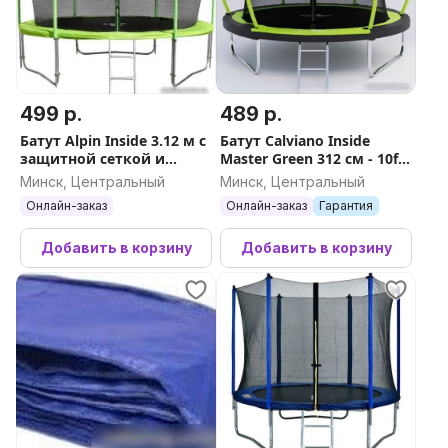
499 р.
489 р.
Батут Alpin Inside 3.12 м с
Батут Calviano Inside
защитной сеткой и
Master Green 312 см - 10ft
лестницей
(внутренняя сетка, с
Минск, Центральный
Минск, Центральный
лестницей)
Онлайн-заказ
Онлайн-заказ
Гарантия
Добавить в корзину
Добавить в корзину