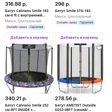
316.88 р.
296 р.
Батут Calviano Smile 183
Батут Smile STG-183
см-6 ft с внутренней
Минск, Центральный
сеткой складной
Минск, Центральный
Онлайн-заказ
Гарантия
Онлайн-заказ
Гарантия
Добавить в корзину
Добавить в корзину
340.21 р.
278.56 р.
Батут Calviano Smile 252
Батут AMETIST Outside
см-8FT INSIDE с
D252-08FT (синий/