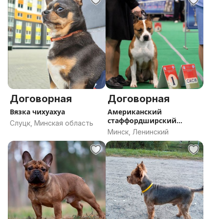
Договорная
Договорная
Вязка чихуахуа
Американский
стаффордширский
Слуцк, Минская область
терьер
Минск, Ленинский