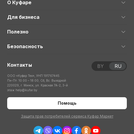
О Куфаре
Для бизнеса
Полезно
Безопасность
Контакты
BY
RU
ООО «Куфар Тех», УНП 191767445
Пн-Пт: 10:00 – 18:00; Сб, Вс: Выходной
220029, г. Минск, ул. Красная 7А-2, 3-й
этаж
help@kufar.by
Помощь
Защита прав потребителей сервиса Куфар Маркет