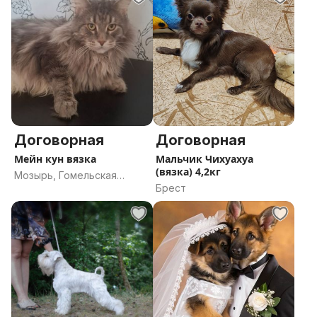
Договорная
Договорная
Мейн кун вязка
Мальчик Чихуахуа
(вязка) 4,2кг
Мозырь, Гомельская
Брест
область