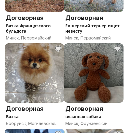
Договорная
Договорная
Вязка Французского
Екшерский терьер ищет
бульдога
невесту
Минск, Первомайский
Минск, Первомайский
Договорная
Договорная
Вязка
вязанная собака
Бобруйск, Могилевская
Минск, Фрунзенский
область