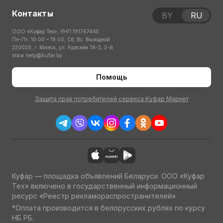
Контакты
BY
RU
ООО «Куфар Тех», УНП 191767445
Пн-Пт: 10:00 – 18:00; Сб, Вс: Выходной
220029, г. Минск, ул. Красная 7А-2, 3-й
этаж
help@kufar.by
Помощь
Защита прав потребителей сервиса Куфар Маркет
Куфар — площадка объявлений Беларуси. ООО «Куфар
Тех» включено в государственный информационный
ресурс «Реестр рекламораспространителей»
*Оплата производится в белорусских рублях по курсу
НБ РБ.