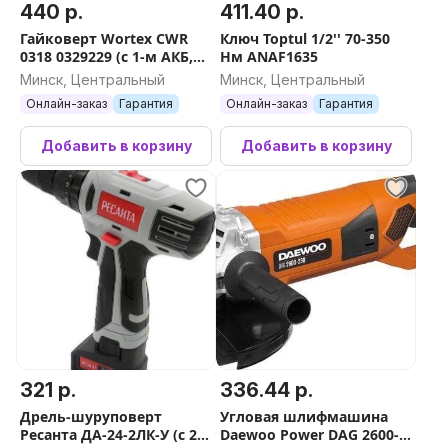
440 р.
411.40 р.
Гайковерт Wortex CWR
Ключ Toptul 1/2'' 70-350
0318 0329229 (с 1-м АКБ,
Нм ANAF1635
кейс, оснастка)
Минск, Центральный
Минск, Центральный
Онлайн-заказ
Гарантия
Онлайн-заказ
Гарантия
Добавить в корзину
Добавить в корзину
321 р.
336.44 р.
Дрель-шуруповерт
Угловая шлифмашина
Ресанта ДА-24-2ЛК-У (с 2-
Daewoo Power DAG 2600-