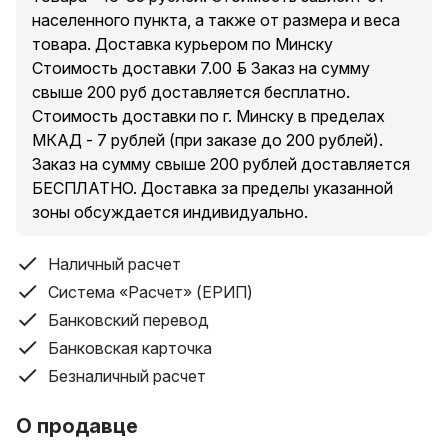
9 шт.
населенного пункта, а также от размера и веса
товара. Доставка курьером по Минску
Размер ключа (основной)
Стоимость доставки 7.00 руб. Заказ на сумму
1.5 мм, 2 мм, 2.5 мм, 3 мм, 4 мм, 5 мм, 6 мм, 8 мм, 10 мм
свыше 200 руб доставляется бесплатно.
Стоимость доставки по г. Минску в пределах
Размер ключа (дополнительный)
МКАД - 7 рублей (при заказе до 200 рублей).
1.5 мм, 2 мм, 2.5 мм, 3 мм, 4 мм, 5 мм, 6 мм, 8 мм, 10 мм
Заказ на сумму свыше 200 рублей доставляется
БЕСПЛАТНО. Доставка за пределы указанной
Вид поставки
зоны обсуждается индивидуально.
набор
Состав набора
Наличный расчет
Система «Расчет» (ЕРИП)
Ключ шестигранный (имбусовый)
Банковский перевод
есть
Банковская карточка
Безналичный расчет
Размеры ключей
О продавце
Ключи шестигранные (имбусовые)