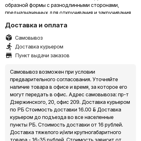
образной формы с разнодлинными сторонами,
предназначенных для откручивания и закручивания
болтов с внутренним шестигранником размером 1.5,
Доставка и оплата
2, 2.5, 3, 4, 5, 6, 8 и 10 мм. Шарообразный наконечник
на длинной стороне каждого ключа позволяет
Самовывоз
вставлять инструмент в шестигранник под углом к
Доставка курьером
болту. Набор оснащен удобным пластиковым
Пункт выдачи заказов
держателем. Рекомендуется для
профессионального использования.
Самовывоз возможен при условии
Характеристики
предварительного согласования. Уточняйте
наличие товара в офисе и время, за которое его
Упаковка (хранение)
могут передать в офис. Адрес самовывоза: пр-т
держатель
Дзержинского, 20, офис 209. Доставка курьером
по РБ Стоимость доставки 16.00 руб. Доставка
Форма ключа
курьером до подъезда во все населенные
Г-образный
пункты РБ. Стоимость доставки от 16 рублей.
Доставка тяжелого и/или крупногабаритного
Количество предметов
товара - 16-35 рублей. Стоимость зависит от