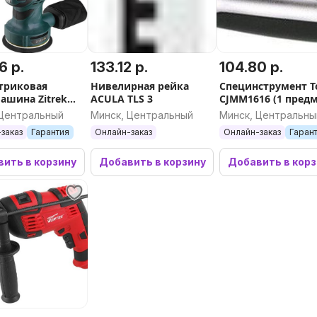
6 р.
133.12 р.
104.80 р.
триковая
Нивелирная рейка
Специнструмент T
шина Zitrek
ACULA TLS 3
CJMM1616 (1 предм
125 085-1050
 Центральный
Минск, Центральный
Минск, Центральны
заказ
Гарантия
Онлайн-заказ
Онлайн-заказ
Гаран
ить в корзину
Добавить в корзину
Добавить в кор