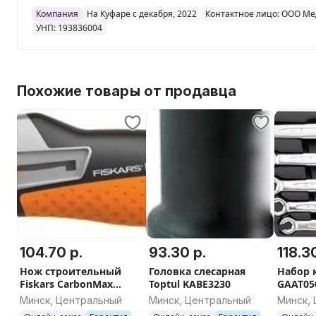
Компания
На Куфаре с декабря, 2022
Контактное лицо: ООО Ме
УНП: 193836004
Похожие товары от продавца
104.70 р.
93.30 р.
118.3
Нож строительный
Головка слесарная
Набор 
Fiskars CarbonMax
Toptul KABE3230
GAAT05
1027223
Минск, Центральный
Минск, Центральный
Минск,