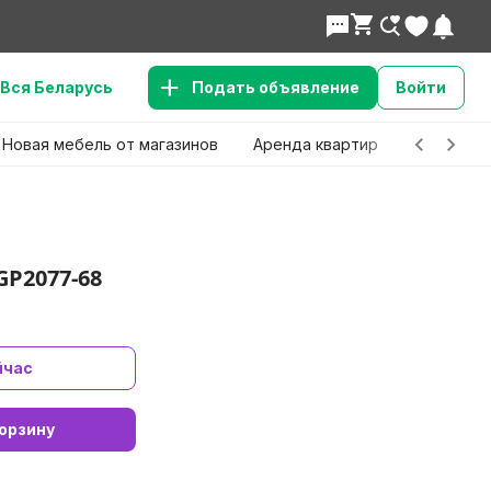
Вся Беларусь
Подать объявление
Войти
Новая мебель от магазинов
Аренда квартир
Детские 
GP2077-68
йчас
орзину