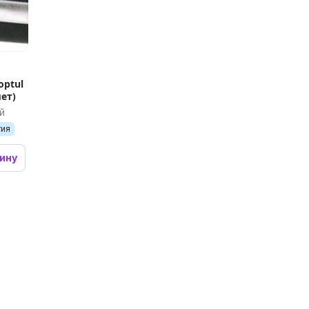
optul
ет)
й
тия
зину