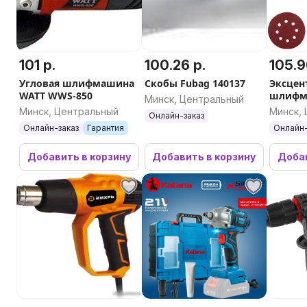
101 р.
100.26 р.
105.9
Угловая шлифмашина
Скобы Fubag 140137
Эксцен
WATT WWS-850
шлифма
Минск, Центральный
ZKG450-
Минск, Центральный
Минск,
Онлайн-заказ
Онлайн-заказ
Гарантия
Онлайн-
Добавить в корзину
Добавить в корзину
Добав