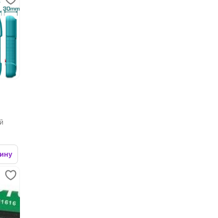
й
зину