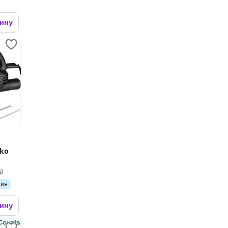
зину
eko
й
тия
зину