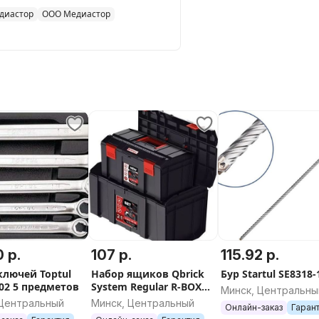
диастор
ООО Медиастор
0 р.
107 р.
115.92 р.
ключей Toptul
Набор ящиков Qbrick
Бур Startul SE8318-
02 5 предметов
System Regular R-BOX
Минск, Центральны
19+16
 Центральный
Минск, Центральный
Онлайн-заказ
Гаран