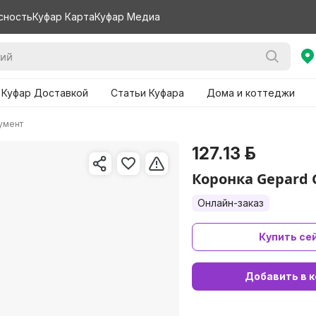
сность
Куфар Карта
Куфар Медиа
 Куфар Доставкой
Статьи Куфара
Дома и коттеджи
умент
127.13 р.
Коронка Gepard 
Онлайн-заказ
Купить се
Добавить в к