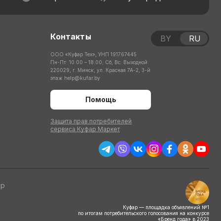
Контакты
BY
RU
ООО «Куфар Тех», УНП 191767445
Пн-Пт: 10:00 – 18:00; Сб, Вс: Выходной
220029, г. Минск, ул. Красная 7А-2, 3-й
этаж
help@kufar.by
Помощь
Защита прав потребителей
сервиса Куфар Маркет
тр
Куфар — площадка объявлений №1
по итогам потребительского голосования на конкурсе
«Бренд года» в 2023