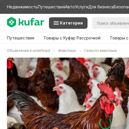
Недвижимость
Путешествия
Авто
Услуги
Для бизнеса
Безопа
Категории
Путешествия
Товары с Куфар Рассрочкой
Товары с
Объявления в undefined
Животные
Сельхоз животные