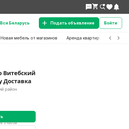
Вся Беларусь
Подать объявление
Войти
Новая мебель от магазинов
Аренда квартир
Детские 
о Витебский
у Доставка
ий район
ть
ие 3 часов