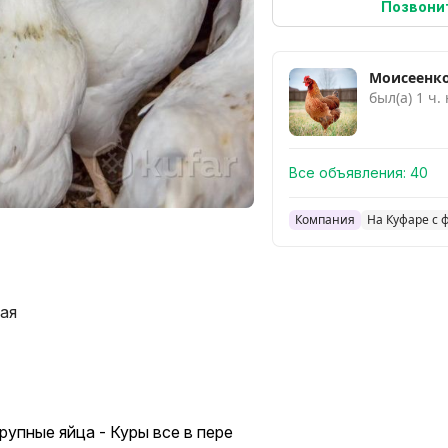
Позвони
Моисеенко
был(а) 1 ч.
Все объявления:
40
Компания
На Куфаре с 
кая
рупные яйца - Куры все в пере