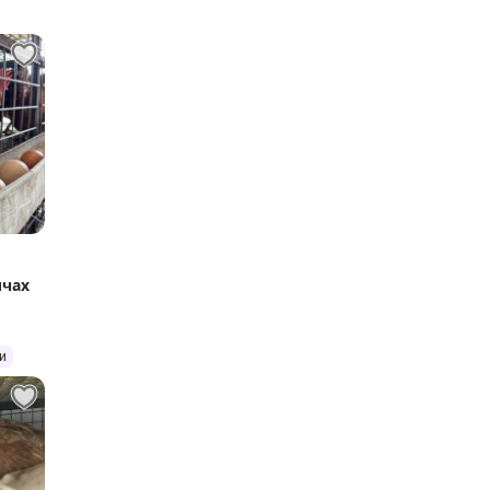
ичах
и