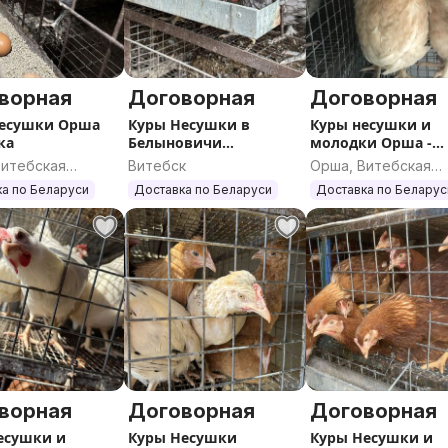
ворная
Договорная
Договорная
есушки Орша
Куры Несушки в
Куры несушки и
ка
Белыновичи
молодки Орша -
Ежедневно + Доставка
Барань Доставка
Витебская
Витебск
Орша, Витебская
ь
область
а по Беларуси
Доставка по Беларуси
Доставка по Беларус
ворная
Договорная
Договорная
есушки и
Куры Несушки
Куры Несушки и