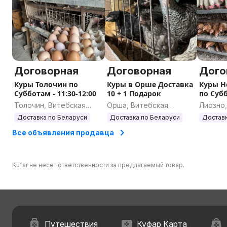
Договорная
Договорная
Дого
Куры Толочин по
Куры в Орше Доставка
Куры Н
Субботам - 11:30-12:00
10 + 1 Подарок
по Суб
Толочин, Витебская
Орша, Витебская
Лиозно,
область
область
област
Доставка по Беларуси
Доставка по Беларуси
Доставк
Все объявления продавца
Kufar не несет ответственности за предлагаемый товар.
Путешествия
Куфар Карта