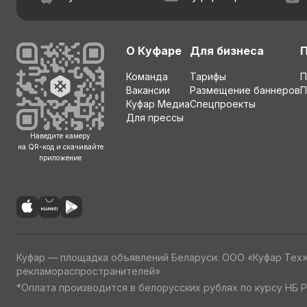
О Куфаре
Для бизнеса
Команда
Тарифы
П
Вакансии
Размещение баннеров
П
Куфар Медиа
Спецпроекты
Для прессы
Наведите камеру
на QR-код и скачивайте
приложение
Куфар — площадка объявлений Беларуси. ООО «Куфар Тех
рекламораспространителей»
*Оплата производится в белорусских рублях по курсу НБ Р