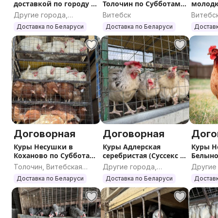
доставкой по городу и
Толочин по Субботам
молодк
району
11:30-12:00
Белын
Другие города,
Витебск
Витебск
Ежедне
Витебская область
Витебс
Доставка по Беларуси
Доставка по Беларуси
Доставк
Договорная
Договорная
Дого
Куры Несушки в
Куры Адлерская
Куры Н
Коханово по Субботам
серебристая (Суссекс )
Белыно
10:40 - 11:00
в д Белыновичи
Ежедне
Толочин, Витебская
Другие города,
Другие
область
Витебская область
Витебс
Доставка по Беларуси
Доставка по Беларуси
Доставк