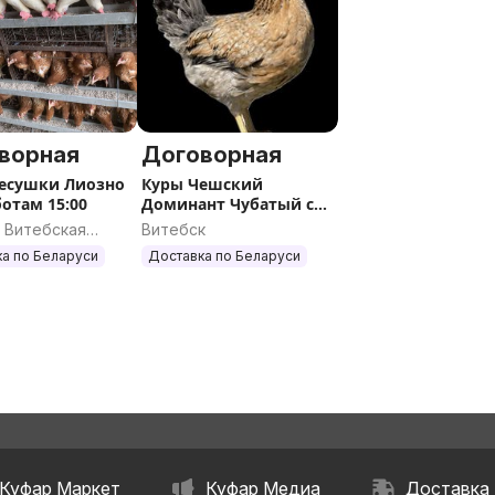
ворная
Договорная
есушки Лиозно
Куры Чешский
ботам 15:00
Доминант Чубатый с
зеленым яйцом
 Витебская
Витебск
ь
а по Беларуси
Доставка по Беларуси
Куфар Маркет
Куфар Медиа
Доставка