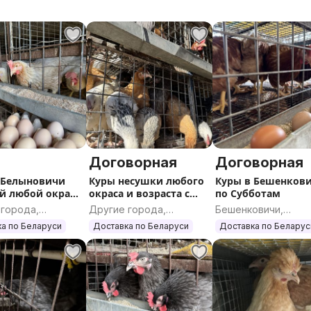
Договорная
Договорная
 Белыновичи
Куры несушки любого
Куры в Бешенков
ей любой окрас
окраса и возраста с
по Субботам
вка
доставкой на дом
 города,
Другие города,
Бешенковичи,
кая область
Витебская область
Витебская область
а по Беларуси
Доставка по Беларуси
Доставка по Беларус