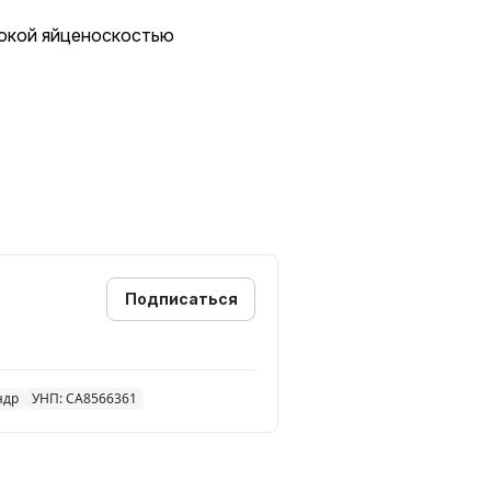
сокой яйценоскостью
н)
род
 по возрасту
Подписаться
ндр
УНП: CA8566361