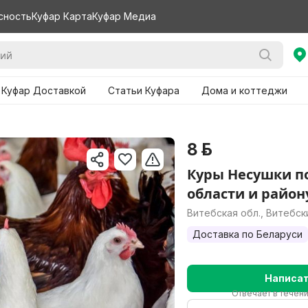
сность
Куфар Карта
Куфар Медиа
 Куфар Доставкой
Статьи Куфара
Дома и коттеджи
8 р.
Куры Несушки п
области и район
Витебская обл., Витебск
Доставка по Беларуси
Написа
Отвечает в течен