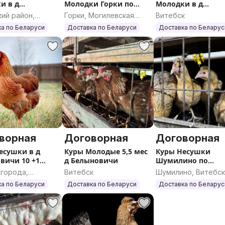
и в д
Молодки Горки по
Молодки в д
овичи
Субботам - 8:00 -9:00
Белыновичи
ий район,
Горки, Могилевская
Витебск
вно
кая область
область
а по Беларуси
Доставка по Беларуси
Доставка по Беларус
ворная
Договорная
Договорная
есушки в д
Куры Молодые 5,5 мес
Куры Несушки
вичи 10 +1
д Белыновичи
Шумилино по
вно
Воскресеньям 13:0
 города,
Витебск
Шумилино, Витебс
кая область
область
а по Беларуси
Доставка по Беларуси
Доставка по Беларус