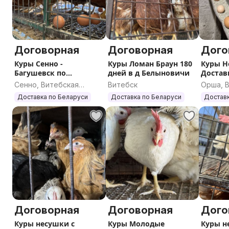
Договорная
Договорная
Дого
Куры Сенно -
Куры Ломан Браун 180
Куры Н
Багушевск по
дней в д Белыновичи
Достав
Вторникам
Сенно, Витебская
Витебск
Орша, 
область
област
Доставка по Беларуси
Доставка по Беларуси
Доставк
Договорная
Договорная
Дого
Куры несушки с
Куры Молодые
Куры н