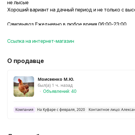
не лысые
Хороший вариант на дачный период и не только с вы
Самовывоз Ежедневно в любое время 06:00-23:00
д Белыновичи ул Советская д 2 (Витебская обл и райо
Ссылка на интернет-магазин
Доставка Витебский район и Витебская область
Набирайте уточняйте свой населенный пункт либо го
Вся птица привита и здорова полный спектр прививок
О продавце
При Покупке 10 + 1 Подарок
В Наличии есть молодки возраст от 90 -180 дней
Моисеенко М.Ю.
Молодые с первым яйцом 180 дней
был(а) 1 ч. назад
Различных окрасов Яичного направления
Объявлений: 40
Предварительный заказ по телефону набирайте
Более подробная информация по телефону
Компания
На Куфаре с февраля, 2020
Контактное лицо: Алекса
Бесплатная Доставка к дому
Звоните делайте заказ
Каждый вторник Богушевск 11:40 -12:00