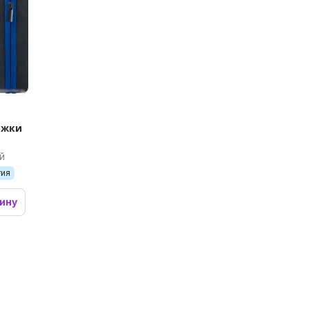
ижки
й
тия
зину