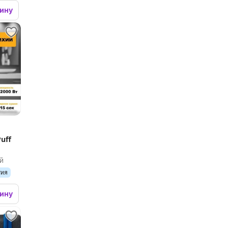
зину
uff
й
тия
зину