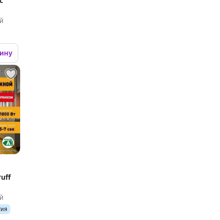
с
й
зину
uff
й
тия