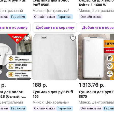
а для рук Puff
Сушилка для волос
Сушилка для воло
Puff 850B
Ksitex F-1600 W
 Центральный
Минск, Центральный
Минск, Центральны
заказ
Гарантия
Онлайн-заказ
Гарантия
Онлайн-заказ
ить в корзину
Добавить в корзину
Добавить в кор
 р.
188 р.
1 313.76 р.
а для волос
Сушилка для рук Puff
Сушилка для рук P
02B (белый, с
165
8875
озеткой)
 Центральный
Минск, Центральный
Минск, Центральны
заказ
Гарантия
Онлайн-заказ
Гарантия
Онлайн-заказ
Гаран