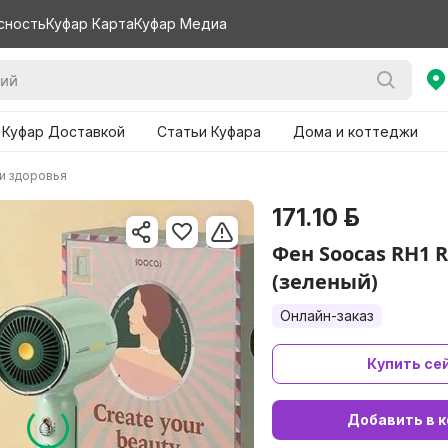
сность
Куфар Карта
Куфар Медиа
 Куфар Доставкой
Статьи Куфара
Дома и коттеджи
 и здоровья
171.10 р.
Фен Soocas RH1 R
(зеленый)
Онлайн-заказ
Купить се
Добавить в к