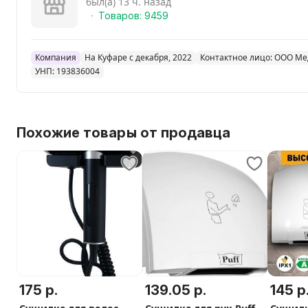
был(а) 13 ч. назад
Товаров: 9459
Защита шнура от перекручивания
Компания
На Куфаре с декабря, 2022
Контактное лицо: ООО Ме
Да
УНП: 193836004
Функциональные особенности
Ионизация
Похожие товары от продавца
Да
Защита волос от пересушивания
Нет
Режим TURBO
175 р.
139.05 р.
145 р
Нет