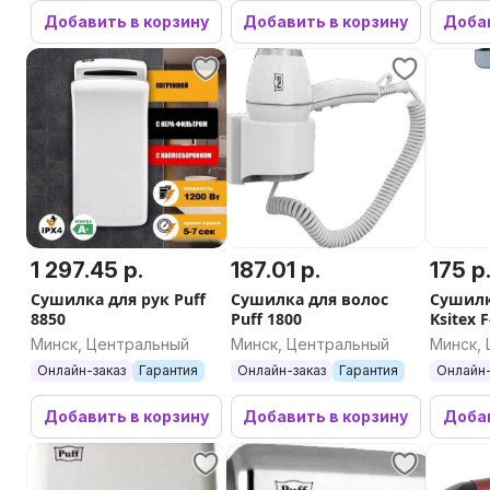
Концентратор
Добавить в корзину
Добавить в корзину
Добав
Да
Круглая расчёска
Нет
Термощетка
1 297.45 р.
187.01 р.
175 р
Нет
Сушилка для рук Puff
Сушилка для волос
Сушилк
8850
Puff 1800
Ksitex 
Насадка для выпрямления
Минск, Центральный
Минск, Центральный
Минск,
Онлайн-заказ
Гарантия
Онлайн-заказ
Гарантия
Онлайн-
Нет
Добавить в корзину
Добавить в корзину
Добав
Гарантийное обслуживание
Гарантия