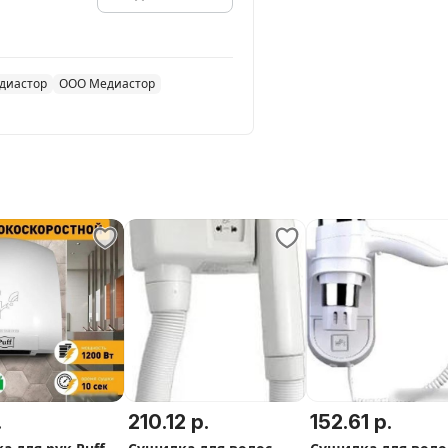
диастор
ООО Медиастор
.
210.12 р.
152.61 р.