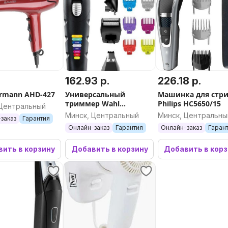
162.93 р.
226.18 р.
rmann AHD-427
Универсальный
Машинка для стр
триммер Wahl
Philips HC5650/15
 Центральный
09893.0464 Color Trim
Минск, Центральный
Минск, Центральны
заказ
Гарантия
Онлайн-заказ
Гарантия
Онлайн-заказ
Гаран
ить в корзину
Добавить в корзину
Добавить в кор