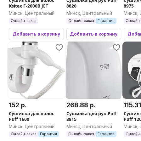
Сушилка для волос
Сушилка для рук Puff
Сушилк
Ksitex F-2000B JET
8820
8975
Защита от перегрева
Минск, Центральный
Минск, Центральный
Минск,
Онлайн-заказ
Онлайн-заказ
Гарантия
Онлайн-
Да
Добавить в корзину
Добавить в корзину
Добав
Профессиональный мотор
Нет
Комплектация
Количество насадок
1
152 р.
268.88 р.
115.31
Диффузор
Сушилка для волос
Сушилка для рук Puff
Сушилк
Puff 1600
8815
Puff 12
доп. р
Минск, Центральный
Минск, Центральный
Минск,
Нет
Онлайн-заказ
Гарантия
Онлайн-заказ
Гарантия
Онлайн-