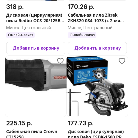
318 р.
170.26 р.
Дисковая (циркулярная)
Сабельная пила Zitrek
пила Redbo OCS-20/125BL
ZKHS20 084-1073 (с 2-мя
(с 1-им АКБ)
АКБ, кейс)
Минск, Центральный
Минск, Центральный
Онлайн-заказ
Онлайн-заказ
Добавить в корзину
Добавить в корзину
225.15 р.
177.73 р.
Сабельная пила Crown
Дисковая (циркулярная)
CT15258
пила Deko CSDK-1500 PRO