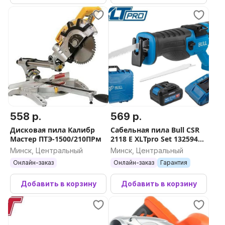
558 р.
569 р.
Дисковая пила Калибр
Сабельная пила Bull CSR
Мастер ПТЭ-1500/210ПРм
2118 E XLTpro Set 1325946
(с 1-им АКБ)
Минск, Центральный
Минск, Центральный
Онлайн-заказ
Онлайн-заказ
Гарантия
Добавить в корзину
Добавить в корзину