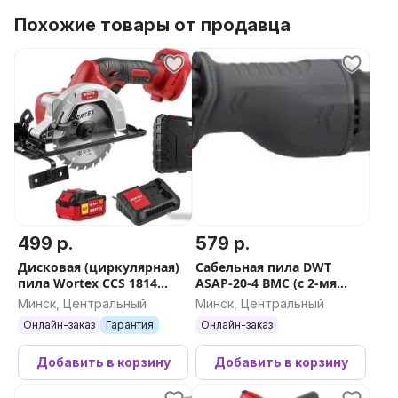
Похожие товары от продавца
499 р.
579 р.
Дисковая (циркулярная)
Сабельная пила DWT
пила Wortex CCS 1814
ASAP-20-4 BMC (с 2-мя
0329269 (с 1-им АКБ)
АКБ, кейс)
Минск, Центральный
Минск, Центральный
Онлайн-заказ
Гарантия
Онлайн-заказ
Добавить в корзину
Добавить в корзину