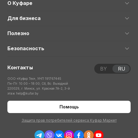
О Куфаре
Для бизнеса
Полезно
Безопасность
Контакты
BY
RU
ООО «Куфар Тех», УНП 191767445
Пн-Пт: 10:00 – 18:00; Сб, Вс: Выходной
220029, г. Минск, ул. Красная 7А-2, 3-й
этаж
help@kufar.by
Помощь
Защита прав потребителей сервиса Куфар Маркет