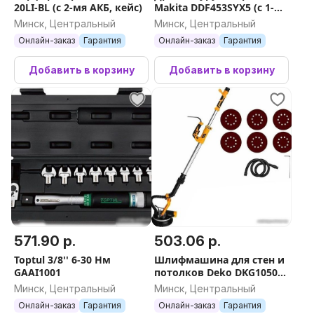
20LI-BL (с 2-мя АКБ, кейс)
Makita DDF453SYX5 (с 1-
им АКБ)
Функциональные возможности
Минск, Центральный
Минск, Центральный
Онлайн-заказ
Гарантия
Онлайн-заказ
Гарантия
Регулировка оборотов
Добавить в корзину
Добавить в корзину
есть
Реверс
есть
Подсветка
есть
Упаковка
571.90 р.
503.06 р.
Упаковка
кейс
Toptul 3/8'' 6-30 Нм
Шлифмашина для стен и
GAAI1001
потолков Deko DKG1050
063-2208
Минск, Центральный
Минск, Центральный
Онлайн-заказ
Гарантия
Онлайн-заказ
Гарантия