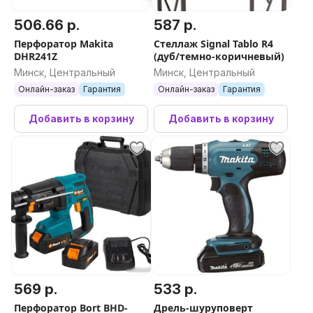
Диаметр сверления в дереве
506.66 р.
587 р.
80 мм
Перфоратор Makita
Стеллаж Signal Tablo R4
DHR241Z
(дуб/темно-коричневый)
Диаметр сверления в стали
Минск, Центральный
Минск, Центральный
13 мм
Онлайн-заказ
Гарантия
Онлайн-заказ
Гарантия
Вес нетто
Добавить в корзину
Добавить в корзину
1,37 кг
Тип посадки аккумулятора
Слайдер
есть
Патрон
Быстрозажимной патрон
569 р.
533 р.
есть
Перфоратор Bort BHD-
Дрель-шуруповерт