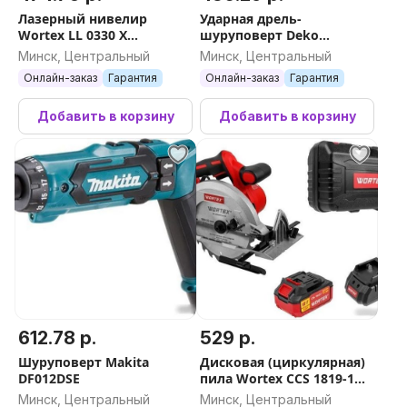
Лазерный нивелир
Ударная дрель-
Wortex LL 0330 X
шуруповерт Deko
LL0330X00014
DKCID20 Pro 063-4437 (с 2-
Минск, Центральный
Минск, Центральный
мя АКБ, кейс)
Онлайн-заказ
Гарантия
Онлайн-заказ
Гарантия
Добавить в корзину
Добавить в корзину
612.78 р.
529 р.
Шуруповерт Makita
Дисковая (циркулярная)
DF012DSE
пила Wortex CCS 1819-1
1329533 (с 1-м АКБ, кейс)
Минск, Центральный
Минск, Центральный