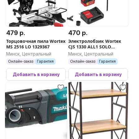
Число оборотов холостого хода
0-600/0-2100 об/мин
479 р.
470 р.
Число ступеней крутящего момента
Торцовочная пила Wortex
Электролобзик Wortex
20+1
MS 2516 LO 1329367
CJS 1330 ALL1 SOLO
1325401 (с 1-им АКБ, кейс)
Минск, Центральный
Минск, Центральный
Количество скоростей
Онлайн-заказ
Гарантия
Онлайн-заказ
Гарантия
2
Добавить в корзину
Добавить в корзину
Диаметр патрона
13 мм
Диаметр шурупа
10 мм
Диаметр сверления в кирпичной кладке
13 мм