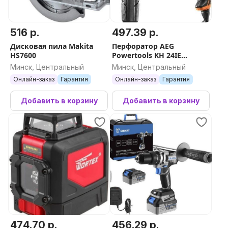
516 р.
497.39 р.
Дисковая пила Makita
Перфоратор AEG
HS7600
Powertools KH 24IE
4935451555
Минск, Центральный
Минск, Центральный
Онлайн-заказ
Гарантия
Онлайн-заказ
Гарантия
Добавить в корзину
Добавить в корзину
474.70 р.
456.29 р.