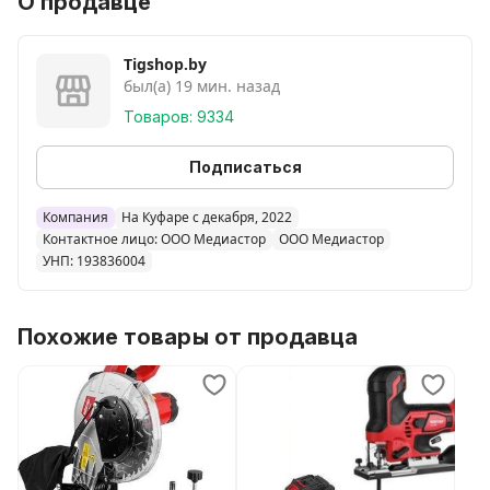
О продавце
бесщеточный
Напряжение аккумулятора
Tigshop.by
был(а) 19 мин. назад
18 В
Товаров: 9334
Емкость аккумулятора
4 А·ч
Подписаться
Количество аккумуляторов
Компания
На Куфаре с декабря, 2022
Контактное лицо: ООО Медиастор
ООО Медиастор
2 шт.
УНП: 193836004
Максимальный крутящий момент
80 Н·м
Похожие товары от продавца
Мягкий крутящий момент
50 Н·м
Жесткий крутящий момент
80 Н·м