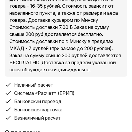
более комфортной и безопасной работы. Два
товара - 16-35 рублей. Стоимость зависит от
аккумулятора ёмкостью 4 А/ч и зарядное
населенного пункта, а также от размера и веса
устройство, входящие в состав комплекта поставки,
товара. Доставка курьером по Минску
обеспечивают непрерывную работу инструмента.
Стоимость доставки 7.00 руб. Заказ на сумму
Характеристики
свыше 200 руб доставляется бесплатно.
Стоимость доставки по г. Минску в пределах
Тип инструмента
МКАД - 7 рублей (при заказе до 200 рублей).
дрель-шуруповерт
Заказ на сумму свыше 200 рублей доставляется
БЕСПЛАТНО. Доставка за пределы указанной
Класс профессиональности
зоны обсуждается индивидуально.
профессиональный
Модель
Наличный расчет
SR 1802 (04040329)
Система «Расчет» (ЕРИП)
Банковский перевод
Питание
Банковская карточка
аккумулятор, Li-Ion (в комплекте)
Безналичный расчет
Вид электродвигателя