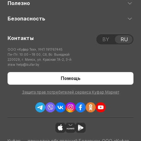
Полезно
Безопасность
Контакты
BY
RU
ООО «Куфар Тех», УНП 191767445
Пн-Пт: 10:00 – 18:00; Сб, Вс: Выходной
220029, г. Минск, ул. Красная 7А-2, 3-й
этаж
help@kufar.by
Помощь
Защита прав потребителей сервиса Куфар Маркет
Куфар — площадка объявлений Беларуси. ООО «Куфар