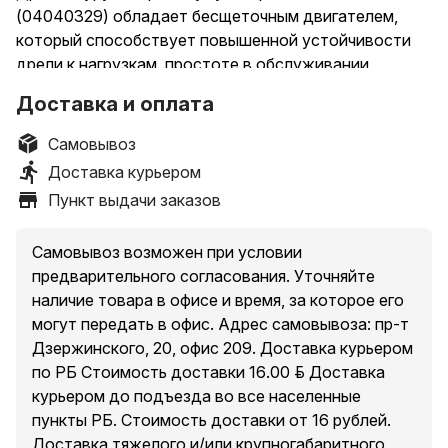
(04040329) обладает бесщеточным двигателем,
который способствует повышенной устойчивости
дрели к нагрузкам, простоте в обслуживании
инструмента. Модель оснащена мощным двигателем
Доставка и оплата
с высоким крутящим моментом до 80 Н·м, имеет
металлический быстрозажимной патрон 13 мм.
Самовывоз
Для удобства работы предусмотрена подсветка
Доставка курьером
рабочей зоны, индикатор уровня заряда. Для
Пункт выдачи заказов
безопасности пользователя дрель-шуруповерт
укомплектована дополнительной рукояткой.
Самовывоз возможен при условии
Аккумуляторная дрель-шуруповерт оснащена
предварительного согласования. Уточняйте
двухскоростным редуктором: первая скорость
наличие товара в офисе и время, за которое его
предназначена для закручивая крепежных
могут передать в офис. Адрес самовывоза: пр-т
элементов, вторая - для сверления отверстий.
Дзержинского, 20, офис 209. Доставка курьером
Благодаря регулировке крутящего момента
по РБ Стоимость доставки 16.00 руб. Доставка
инструмент можно использовать при работе c
курьером до подъезда во все населенные
различными материалами.
пункты РБ. Стоимость доставки от 16 рублей.
Эргономичная рукоятка имеет мягкую накладку для
Доставка тяжелого и/или крупногабаритного