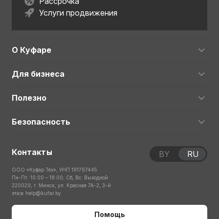
Рассрочка
Услуги продвижения
О Куфаре
Для бизнеса
Полезно
Безопасность
Контакты
BY
RU
ООО «Куфар Тех», УНП 191767445
Пн-Пт: 10:00 – 18:00; Сб, Вс: Выходной
220029, г. Минск, ул. Красная 7А-2, 3-й
этаж
help@kufar.by
Помощь