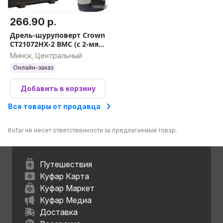
266.90 р.
Дрель-шуруповерт Crown
CT21072HX-2 BMC (с 2-мя
АКБ, кейс)
Минск, Центральный
Онлайн-заказ
Добавить в корзину
Все товары от продавца
Kufar не несет ответственности за предлагаемый товар.
Путешествия
Куфар Карта
Куфар Маркет
Куфар Медиа
Доставка