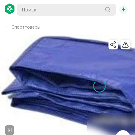
+
Спорттовары
1/1