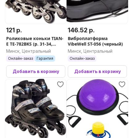
121 р.
146.52 р.
Роликовые коньки TIAN-
Виброплатформа
E TE-782BKS (р. 31-34,
VibeWell ST-056 (черный)
черный)
Минск, Центральный
Минск, Центральный
Онлайн-заказ
Гарантия
Онлайн-заказ
Добавить в корзину
Добавить в корзину