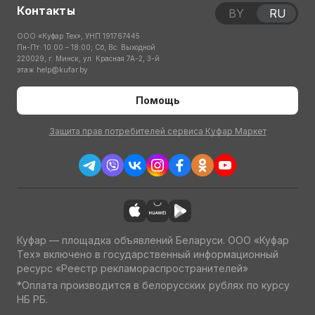
Контакты
BY
RU
ООО «Куфар Тех», УНП 191767445
Пн-Пт: 10:00 – 18:00; Сб, Вс: Выходной
220029, г. Минск, ул. Красная 7А-2, 3-й
этаж
help@kufar.by
Помощь
Защита прав потребителей сервиса Куфар Маркет
Куфар — площадка объявлений Беларуси. ООО «Куфар
Тех» включено в государственный информационный
ресурс «Реестр рекламораспространителей»
*Оплата производится в белорусских рублях по курсу
НБ РБ.