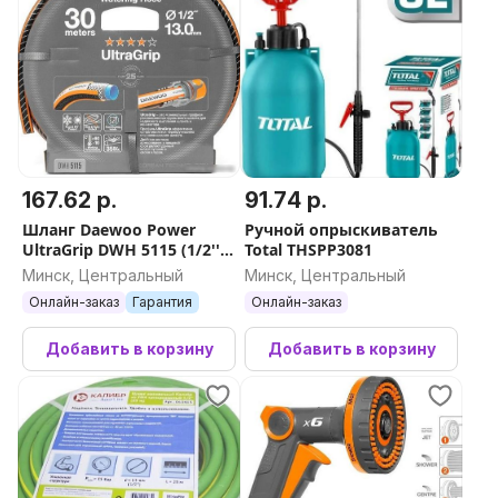
167.62 р.
91.74 р.
Шланг Daewoo Power
Ручной опрыскиватель
UltraGrip DWH 5115 (1/2'',
Total THSPP3081
30 м)
Минск, Центральный
Минск, Центральный
Онлайн-заказ
Гарантия
Онлайн-заказ
Добавить в корзину
Добавить в корзину