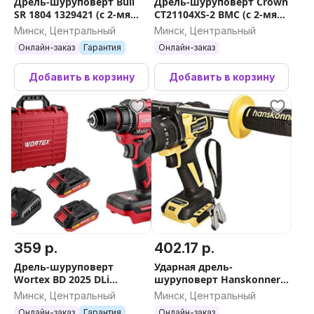
Дрель-шуруповерт Bull
Дрель-шуруповерт Crown
SR 1804 1329421 (с 2-мя
CT21104XS-2 BMC (с 2-мя
АКБ, кейс)
АКБ, кейс)
Минск, Центральный
Минск, Центральный
Онлайн-заказ
Гарантия
Онлайн-заказ
Добавить в корзину
Добавить в корзину
359 р.
402.17 р.
Дрель-шуруповерт
Ударная дрель-
Wortex BD 2025 DLi
шуруповерт Hanskonner
1329837 (с 2-мя АКБ, кейс)
HCD18165BL (без АКБ)
Минск, Центральный
Минск, Центральный
Онлайн-заказ
Гарантия
Онлайн-заказ