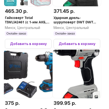
465.30 р.
371.45 р.
Гайковерт Total
Ударная дрель-
TIWLI42461 (с 1-им АКБ,
шуруповерт DWT DWT
кейс)
ASBP-20 DNM-2 BMC (с 2-
Минск, Центральный
Минск, Центральный
мя АКБ, кейс)
Онлайн-заказ
Онлайн-заказ
Добавить в корзину
Добавить в корзину
375 р.
399.95 р.