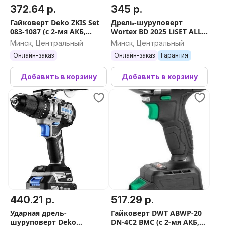
372.64 р.
345 р.
Гайковерт Deko ZKIS Set
Дрель-шуруповерт
083-1087 (с 2-мя АКБ,
Wortex BD 2025 LiSET ALL1
кейс)
XLT 1325843 (с 2-мя АКБ,
Минск, Центральный
Минск, Центральный
кейс)
Онлайн-заказ
Онлайн-заказ
Гарантия
Добавить в корзину
Добавить в корзину
440.21 р.
517.29 р.
Ударная дрель-
Гайковерт DWT ABWP-20
шуруповерт Deko
DN-4C2 BMC (с 2-мя АКБ,