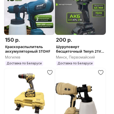
150 р.
200 р.
Краскораспылитель
Шуруповерт
аккумуляторный STOHF
бесщеточный Tenyn 21V
EX21D
Могилев
Минск, Первомайский
Доставка по Беларуси
Доставка по Беларуси