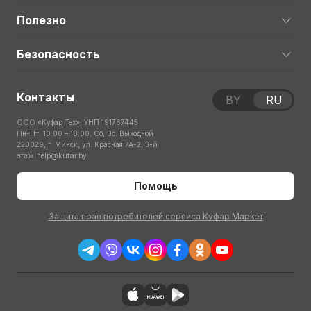
Полезно
Безопасность
Контакты
BY
RU
ООО «Куфар Тех», УНП 191767445
Пн-Пт: 10:00 – 18:00; Сб, Вс: Выходной
220029, г. Минск, ул. Красная 7А-2, 3-й
этаж
help@kufar.by
Помощь
Защита прав потребителей сервиса Куфар Маркет