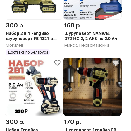
300 р.
160 р.
Набор 2 в 1 FengBao
Шуруповерт NANWEI
шуруповерт FB 1321 и
D7216C-2, 2 АКБ по 2.0 Ач
болгарка FB-125
Могилев
Минск, Первомайский
Доставка по Беларуси
300 р.
170 р.
Набор FengBao
Шуруповерт FengBao FB-