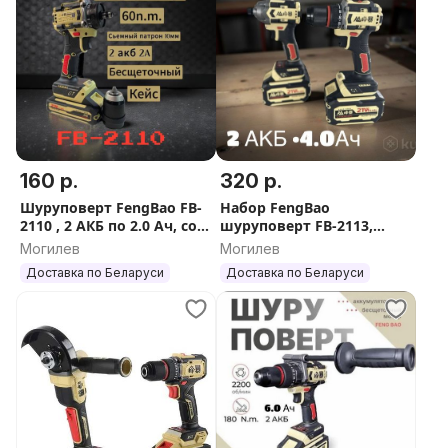
160 р.
320 р.
Шуруповерт FengBao FB-
Набор FengBao
2110 , 2 АКБ по 2.0 Ач, со
шуруповерт FB-2113,
съемным патроном
винтоверт FB -280 , 2 АКБ
Могилев
Могилев
по 4.0 Ач
Доставка по Беларуси
Доставка по Беларуси