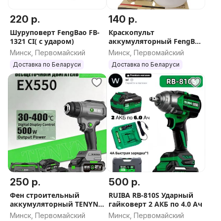
220 р.
140 р.
Шуруповерт FengBao FB-
Краскопульт
1321 CI( с ударом)
аккумуляторный FengBao
FB-02-177
Минск, Первомайский
Минск, Первомайский
Доставка по Беларуси
Доставка по Беларуси
250 р.
500 р.
Фен строительный
RUIBA RB-810S Ударный
аккумуляторный TENYN
гайковерт 2 АКБ по 4.0 Ач
EX-550 в кейсе
Минск, Первомайский
Минск, Первомайский