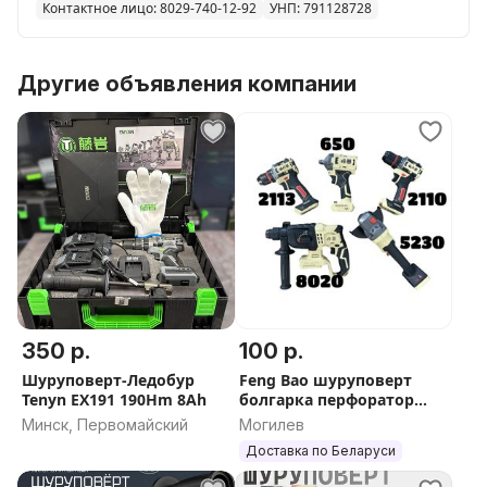
Контактное лицо: 8029-740-12-92
УНП: 791128728
Другие объявления компании
350 р.
100 р.
Шуруповерт-Ледобур
Feng Bao шуруповерт
Tenyn EX191 190Hm 8Аh
болгарка перфоратор
винтоверт
Минск, Первомайский
Могилев
Доставка по Беларуси