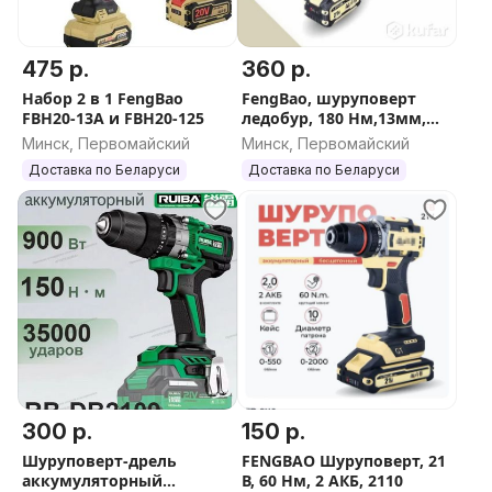
475 р.
360 р.
Набор 2 в 1 FengBao
FengBao, шуруповерт
FBH20-13A и FBH20-125
ледобур, 180 Нм,13мм,
FB-2113С, 21 В, 2х6.0А.ч.
Минск, Первомайский
Минск, Первомайский
Доставка по Беларуси
Доставка по Беларуси
300 р.
150 р.
Шуруповерт-дрель
FENGBAO Шуруповерт, 21
аккумуляторный
В, 60 Нм, 2 АКБ, 2110