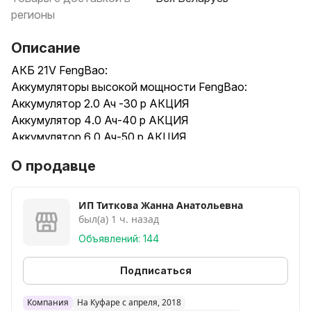
регионы
Описание
АКБ 21V FengBao:
Аккумуляторы высокой мощности FengBao:
Аккумулятор 2.0 Ач -30 р АКЦИЯ
Аккумулятор 4.0 Ач-40 р АКЦИЯ
Аккумулятор 6.0 Ач-50 р АКЦИЯ
Аккумулятор 8.0Ач-85 р
О продавце
Аккумулятор 9.0 Ач -100 р
Зарядное устройство 2А -10 р
ИП Титкова Жанна Анатольевна
был(а) 1 ч. назад
Аккумулятор Макита 6.0 Ач-90 р
Аккумулятор Макита 4.0 Ач-50 р
Объявлений: 144
Аккумулятор Макита 2.0 Ач-30 р
Зарядное устройство двойное-50 р
Подписаться
Зарядное устройство-10 р
Зарядное устройство FengBao -10 р
Компания
На Куфаре с апреля, 2018