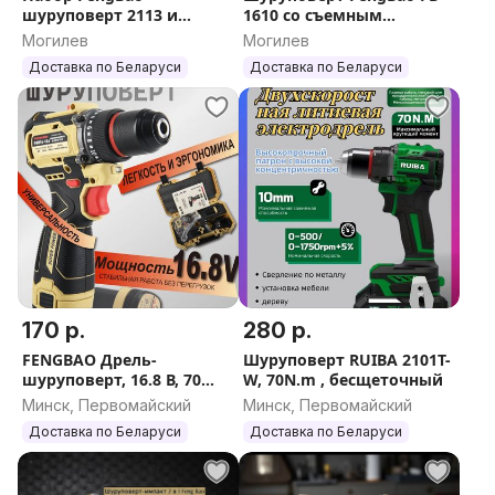
шуруповерт 2113 и
1610 со съемным
болгарка 5230 с двумя
патроном
Могилев
Могилев
АКБ 6.0 Ач
Доставка по Беларуси
Доставка по Беларуси
170 р.
280 р.
FENGBAO Дрель-
Шуруповерт RUIBA 2101T-
шуруповерт, 16.8 В, 70
W, 70N.m , бесщеточный
Нм, 2 АКБ
Минск, Первомайский
Минск, Первомайский
Доставка по Беларуси
Доставка по Беларуси