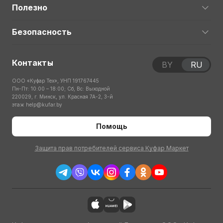
Полезно
Безопасность
Контакты
BY
RU
ООО «Куфар Тех», УНП 191767445
Пн-Пт: 10:00 – 18:00; Сб, Вс: Выходной
220029, г. Минск, ул. Красная 7А-2, 3-й
этаж
help@kufar.by
Помощь
Защита прав потребителей сервиса Куфар Маркет