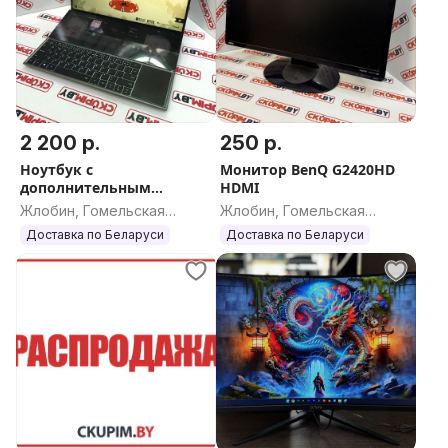
2 200 р.
250 р.
Ноутбук с
Монитор BenQ G2420HD
дополнительным
HDMI
сенсорным экраном
Жлобин, Гомельская
Жлобин, Гомельская
РАССРОЧКА ОНЛАЙН
область
область
Доставка по Беларуси
Доставка по Беларуси