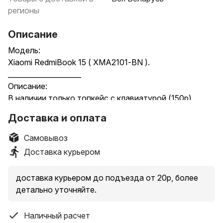
регионы
Описание
Модель:
Xiaomi RedmiBook 15 ( XMA2101-BN ).
_____________________
Описание:
В наличии только топкейс с клавиатурой (150р),
матрица, крышка и рамка без нюансов
Доставка и оплата
Цену и наличие уточняйте.
_____________________
Самовывоз
Гарантия:
Доставка курьером
• На мобильные телефоны до Двух недель.
• На другую технику до Одного месяца.
доставка курьером до подъезда от 20р, более
_____________________
детально уточняйте.
Возможна покупка в рассрочку:
• Халва на 3-6 месяца.
Наличный расчет
• Карта покупок на 4 месяцев.