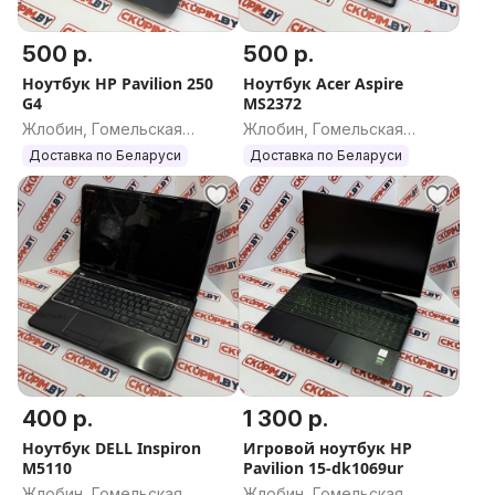
500 р.
500 р.
Ноутбук HP Pavilion 250
Ноутбук Acer Aspire
G4
MS2372
Жлобин, Гомельская
Жлобин, Гомельская
область
область
Доставка по Беларуси
Доставка по Беларуси
400 р.
1 300 р.
Ноутбук DELL Inspiron
Игровой ноутбук HP
M5110
Pavilion 15-dk1069ur
Жлобин, Гомельская
Жлобин, Гомельская