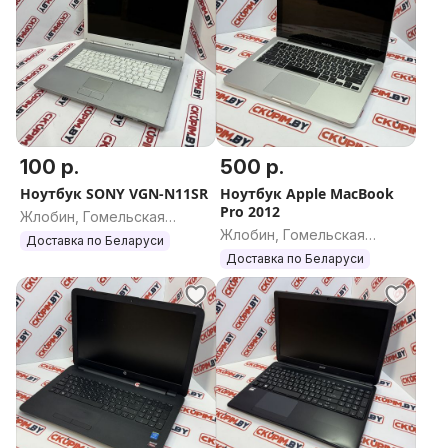
100 р.
500 р.
Ноутбук SONY VGN-N11SR
Ноутбук Apple MacBook
Pro 2012
Жлобин, Гомельская
Жлобин, Гомельская
область
Доставка по Беларуси
область
Доставка по Беларуси