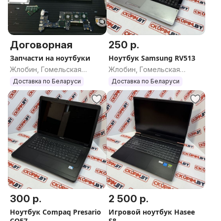
Договорная
250 р.
Запчасти на ноутбуки
Ноутбук Samsung RV513
Жлобин, Гомельская
Жлобин, Гомельская
область
область
Доставка по Беларуси
Доставка по Беларуси
300 р.
2 500 р.
Ноутбук Compaq Presario
Игровой ноутбук Hasee
CQ57
S8