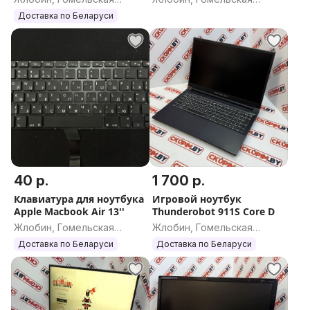
область
область
Доставка по Беларуси
40 р.
1 700 р.
Клавиатура для ноутбука
Игровой ноутбук
Apple Macbook Air 13''
Thunderobot 911S Core D
Жлобин, Гомельская
Жлобин, Гомельская
область
область
Доставка по Беларуси
Доставка по Беларуси