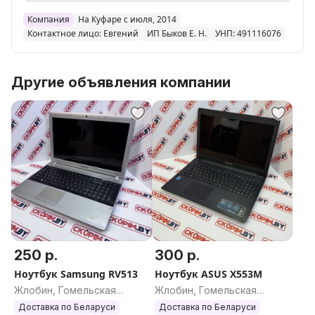
Тэги для облегченного Поиска:
Компания
На Куфаре с июля, 2014
Samsung, Apple, Huawei, LG, HTC, Oppo, ZTE, Vivo,
Контактное лицо: Евгений
ИП Быков Е. Н.
УНП: 491116076
Sony, Google, Motorola, Nokia, Xiaomi, Lenovo,
OnePlus, Redmi, Honor, Infinix, Note.
Другие объявления компании
250 р.
300 р.
Ноутбук Samsung RV513
Ноутбук ASUS X553M
Жлобин, Гомельская
Жлобин, Гомельская
область
область
Доставка по Беларуси
Доставка по Беларуси