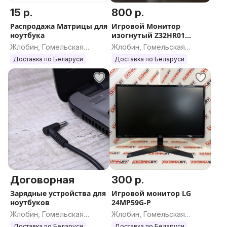
15 р.
800 р.
Распродажа Матрицы для
Игровой Монитор
ноутбука
изогнутый Z32HR01
РАССРОЧКА ОНЛАЙН
Жлобин, Гомельская
Жлобин, Гомельская
область
область
Доставка по Беларуси
Доставка по Беларуси
Договорная
300 р.
Зарядные устройства для
Игровой монитор LG
ноутбуков
24MP59G-P
Жлобин, Гомельская
Жлобин, Гомельская
область
область
Доставка по Беларуси
Доставка по Беларуси