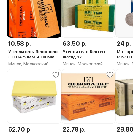
10.58 р.
63.50 р.
24 р.
Утеплитель Пеноплекс
Утеплитель Белтеп
Мат пр
СТЕНА 50мм и 100мм -
Фасад 12
МР-100
СКИДКА ОТ ОБЬЕМА
1000х600х150мм 135кг/
2000х1
Минск, Московский
Минск, Московский
Минск,
м3
21880-2
62.70 р.
22.78 р.
28.80