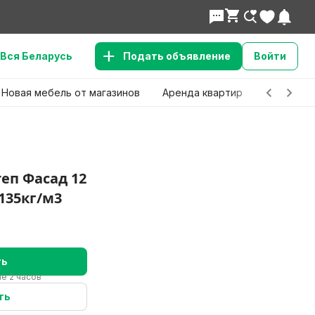
Вся Беларусь
Подать объявление
Войти
Новая мебель от магазинов
Аренда квартир
Детские 
еп Фасад 12
135кг/м3
ть
е 2 часов
ть