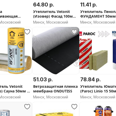
64.80 р.
11.41 р.
а
Утеплитель Vetonit
Утеплитель Пеноп
еивающая
(Изовер) Фасад 100мм
ФУНДАМЕНТ 50мм 
иколь 27, ведро
(135 плотность) -
СКИДКА ОТ ОБЬЕ
 Московский
Минск, Московский
Минск, Московский
СКИДКА ОТ ОБЬЕМА
51.03 р.
78.84 р.
тель Vetonit
Ветрозащитная пленка
Утеплитель Юмат
) Сауна 50мм -
мембрана ONDUTISS
(Paroc) Linio 15 50
А ОТ ОБЬЕМА
(4,32 м2) - 105
 Московский
Минск, Московский
Минск, Московский
плотность