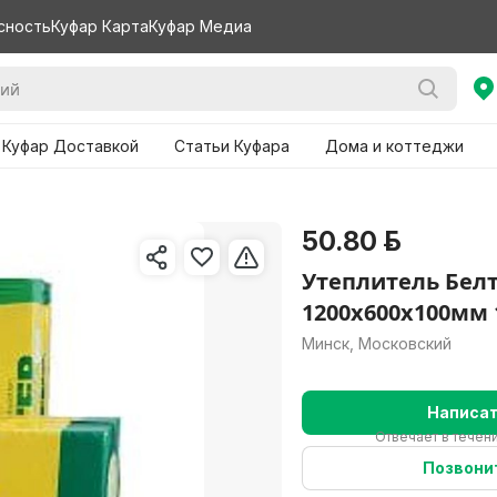
сность
Куфар Карта
Куфар Медиа
 Куфар Доставкой
Статьи Куфара
Дома и коттеджи
50.80 р.
Утеплитель Белт
1200х600х100мм 
Минск, Московский
Написа
Отвечает в течени
Позвони