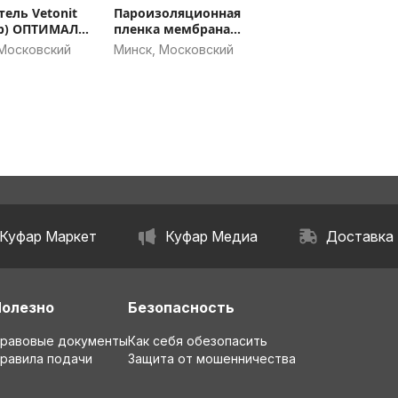
тель Vetonit
Пароизоляционная
р) ОПТИМАЛ
пленка мембрана
 100мм (35
ONDUTISS
 Московский
Минск, Московский
сть) - СКИДКА
ЬЕМА
Куфар Маркет
Куфар Медиа
Доставка
Полезно
Безопасность
равовые документы
Как себя обезопасить
равила подачи
Защита от мошенничества