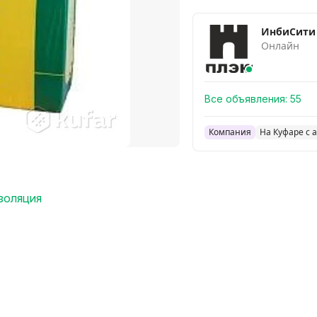
ИнбиСити
Онлайн
Все объявления:
55
Компания
На Куфаре с а
золяция