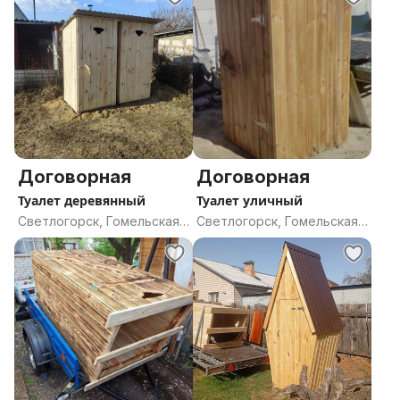
Договорная
Договорная
Туалет деревянный
Туалет уличный
Светлогорск, Гомельская
Светлогорск, Гомельская
область
область