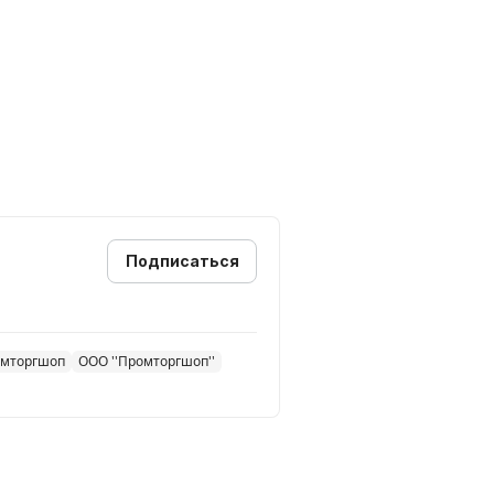
Подписаться
омторгшоп
ООО ''Промторгшоп''