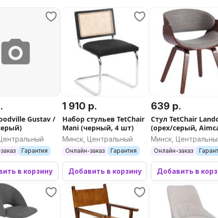
.
1 910 р.
639 р.
odville Gustav /
Набор стульев TetChair
Стул TetChair Land
серый)
Mani (черный, 4 шт)
(орех/серый, Aimc
28)
 Центральный
Минск, Центральный
Минск, Центральны
заказ
Гарантия
Онлайн-заказ
Гарантия
Онлайн-заказ
Гаран
ить в корзину
Добавить в корзину
Добавить в кор