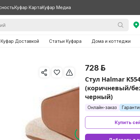
сность
Куфар Карта
Куфар Медиа
 Куфар Доставкой
Статьи Куфара
Дома и коттеджи
728 р.
Стул Halmar K55
(коричневый/б
черный)
Онлайн-заказ
Гаранти
Купить се
Добавить в к