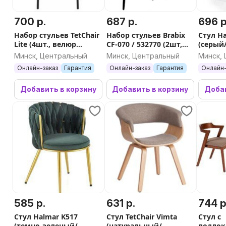
700 р.
687 р.
696 р
Набор стульев TetChair
Набор стульев Brabix
Стул H
Lite (4шт., велюр
CF-070 / 532770 (2шт,
(серый
бежевый 7)
серый/черный)
Минск, Центральный
Минск, Центральный
Минск,
Онлайн-заказ
Гарантия
Онлайн-заказ
Гарантия
Онлайн-
Добавить в корзину
Добавить в корзину
Добав
585 р.
631 р.
744 р
Стул Halmar K517
Стул TetChair Vimta
Стул с
(темно-зеленый/
(натуральный/
подло