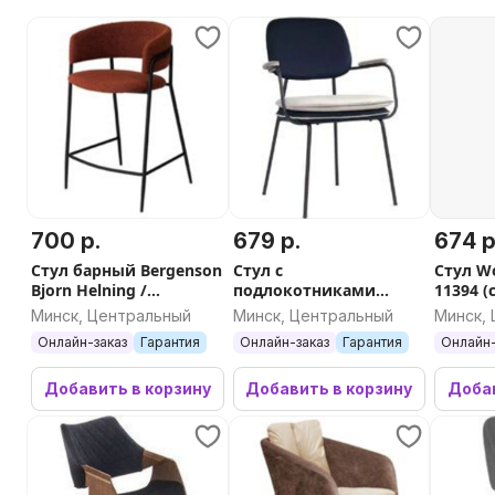
700 р.
679 р.
674 р
Стул барный Bergenson
Стул с
Стул Wo
Bjorn Helning /
подлокотниками
11394 (
BB0000659
Bergenson Bjorn Pea
Минск, Центральный
Минск, Центральный
Минск,
(терракотовый)
BB0000701 (темно-
Онлайн-заказ
Гарантия
Онлайн-заказ
Гарантия
Онлайн-
синий/бежевый)
Добавить в корзину
Добавить в корзину
Добав