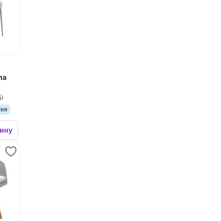
ла
й
тия
зину