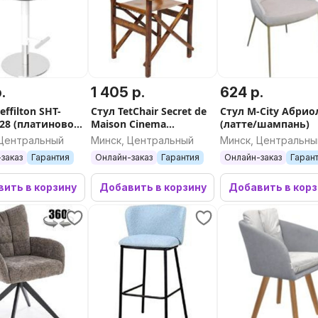
.
1 405 р.
624 р.
effilton SHT-
Стул TetChair Secret de
Стул M-City Абрио
28 (платиново-
Maison Cinema
(латте/шампань)
хром/белый
(коричневый/орех)
 Центральный
Минск, Центральный
Минск, Центральны
заказ
Гарантия
Онлайн-заказ
Гарантия
Онлайн-заказ
Гаран
ить в корзину
Добавить в корзину
Добавить в кор