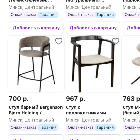
золотистый)
бежевый, Aimcasa 5)
TetChai
Минск, Центральный
Минск, Центральный
Минск,
сидень
Онлайн-заказ
Гарантия
Онлайн-заказ
Гарантия
Онлайн-
коричн
Добавить в корзину
Добавить в корзину
Добав
700 р.
967 р.
763 р
Стул барный Bergenson
Стул с
Стул M-
Bjorn Helning /
подлокотниками
(белый 
BB0000658 (капучино)
Sheffilton SHT-S203
ткань/
Минск, Центральный
Минск, Центральный
Минск,
(светлый бежевый/
черный
Онлайн-заказ
Гарантия
Онлайн-заказ
Гарантия
Онлайн-
венге)