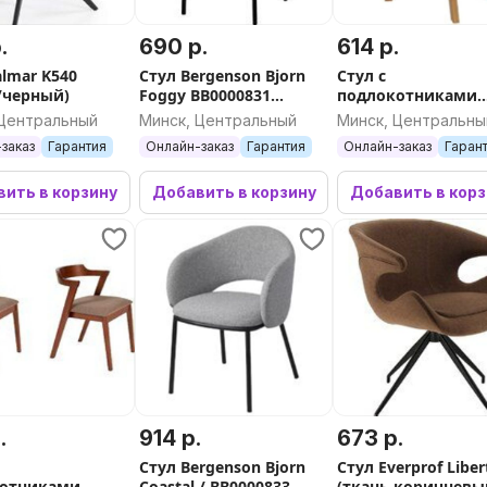
.
690 р.
614 р.
almar K540
Стул Bergenson Bjorn
Стул с
/черный)
Foggy BB0000831
подлокотниками
(голубая пудра)
Sheffilton SHT-ST43
 Центральный
Минск, Центральный
Минск, Центральны
2/S183 (стальной
заказ
Гарантия
Онлайн-заказ
Гарантия
Онлайн-заказ
Гаран
серый/серое обла
светлый орех)
ить в корзину
Добавить в корзину
Добавить в кор
.
914 р.
673 р.
Стул Bergenson Bjorn
Стул Everprof Liber
котниками
Coastal / BB0000833
(ткань коричневы