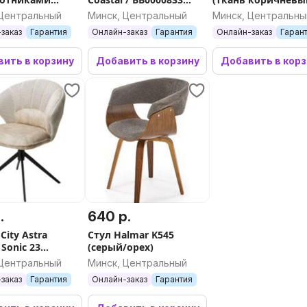
r Versa мягкое
(дымчато-серый)
 Центральный
Минск, Центральный
Минск, Центральны
е (2шт,
заказ
Гарантия
Онлайн-заказ
Гарантия
Онлайн-заказ
Гаран
евый)
ить в корзину
Добавить в корзину
Добавить в кор
.
640 р.
City Astra
Стул Halmar K545
Sonic 23
(серый/орех)
7525-01 велюр/
 Центральный
Минск, Центральный
 каркас)
заказ
Гарантия
Онлайн-заказ
Гарантия