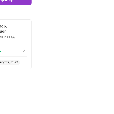
hop,
шоп
нь назад
6
вгуста, 2022