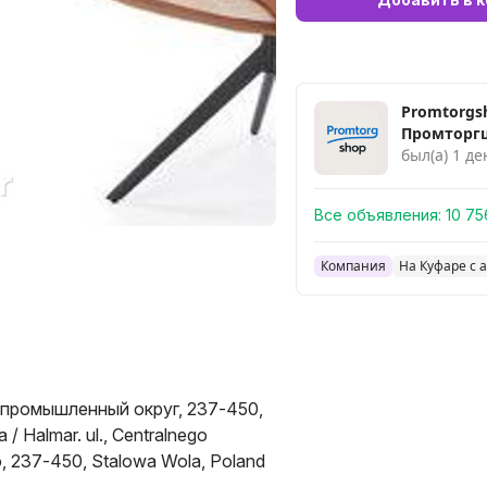
Promtorgs
Промторг
был(а) 1 де
Все объявления:
10 75
Компания
На Куфаре с а
 промышленный округ, 237-450,
 Halmar. ul., Centralnego
 237-450, Stalowa Wola, Poland