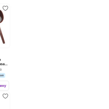
o
asa
й
тия
зину