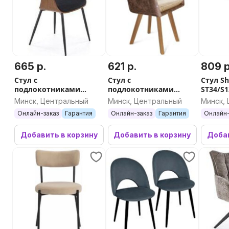
665 р.
621 р.
809 р
Стул с
Стул с
Стул Sh
подлокотниками
подлокотниками
ST34/S1
Halmar K586 (черный/
Sheffilton SHT-ST43-
серый/
Минск, Центральный
Минск, Центральный
Минск,
орех)
2/S183 (какао/
муар)
Онлайн-заказ
Гарантия
Онлайн-заказ
Гарантия
Онлайн-
ванильный крем/
светлый орех)
Добавить в корзину
Добавить в корзину
Добав