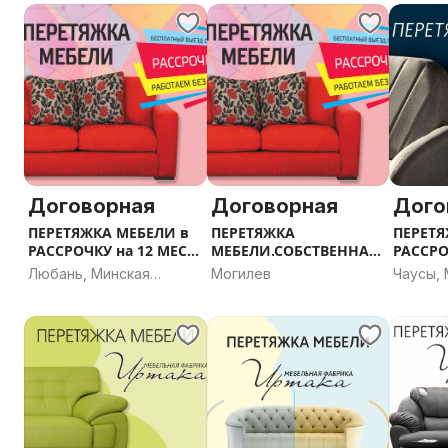
Договорная
Договорная
Дого
ПЕРЕТЯЖКА МЕБЕЛИ в
ПЕРЕТЯЖКА
ПЕРЕТЯ
РАССРОЧКУ на 12 МЕС
МЕБЕЛИ.СОБСТВЕННАЯ
РАССРО
г.Любань
РАССРОЧКА. г.Могилёв
МЕСЯЦЕ
Любань, Минская
Могилев
Чаусы,
область
област