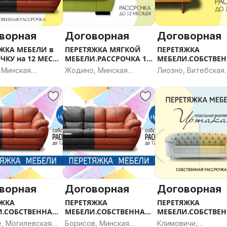
ворная
Договорная
Договорная
ЖКА МЕБЕЛИ в
ПЕРЕТЯЖКА МЯГКОЙ
ПЕРЕТЯЖКА
ЧКУ на 12 МЕС
МЕБЕЛИ.РАССРОЧКА 12
МЕБЕЛИ.СОБСТВЕ
ки
мес. г.Жодино
РАССРОЧКА. г.Лио
 Минская
Жодино, Минская
Лиозно, Витебская
ь
область
область
ворная
Договорная
Договорная
ЯЖКА
ПЕРЕТЯЖКА
ПЕРЕТЯЖКА
И.СОБСТВЕННАЯ
МЕБЕЛИ.СОБСТВЕННАЯ
МЕБЕЛИ.СОБСТВЕ
ЧКА. г.Круглое
РАССРОЧКА г.Борисов
РАССРОЧКА
е, Могилевская
Борисов, Минская
Климовичи,