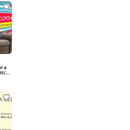
И в
МЕС