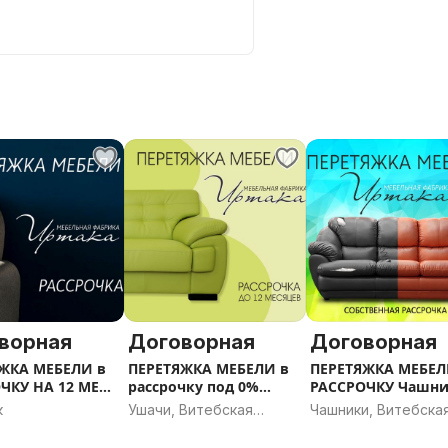
ла
ебели
мебель не впишется в Ваш
ворная
Договорная
Договорная
ЖКА МЕБЕЛИ в
ПЕРЕТЯЖКА МЕБЕЛИ в
ПЕРЕТЯЖКА МЕБЕЛ
ЧКУ НА 12 МЕС
рассрочку под 0%
РАССРОЧКУ Чашники-
ск
Ушачи
Новолукомль
к
Ушачи, Витебская
Чашники, Витебска
область
область