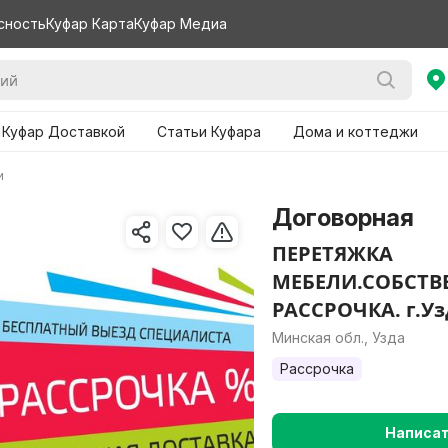
сность
Куфар Карта
Куфар Медиа
 Куфар Доставкой
Статьи Куфара
Дома и коттеджи
и
Договорная
ПЕРЕТЯЖКА
МЕБЕЛИ.СОБСТВ
РАССРОЧКА. г.Уз
Минская обл., Узда
Рассрочка
Написа