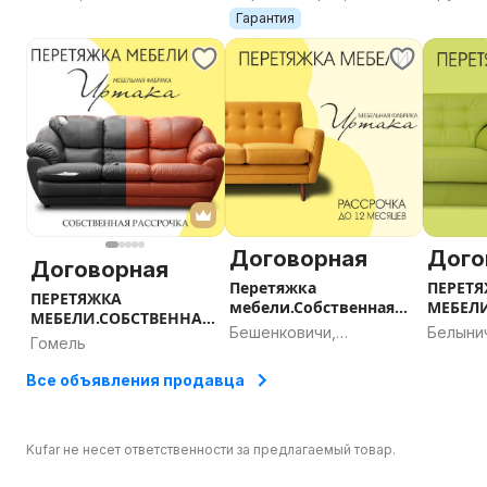
Горка
область
область
област
Гарантия
Договорная
Дого
Договорная
Перетяжка
ПЕРЕТ
ПЕРЕТЯЖКА
мебели.Собственная
МЕБЕЛ
МЕБЕЛИ.СОБСТВЕННАЯ
рассрочка.Бешенкович
РАССРО
Бешенковичи,
Белыни
РАССРОЧКА г.Гомель
Гомель
и
г.Белы
Витебская область
област
Все объявления продавца
Kufar не несет ответственности за предлагаемый товар.