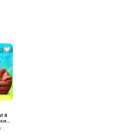
И В
я