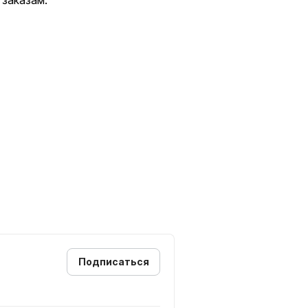
заказам.
 ремонту мягкой мебели
и
, жаккард, рогожка, замша,
мощь в выборе ткани и
е для Вас время для расчета
атериала для Вашей мебели!
. Работаем без первоначального
Подписаться
новую:
и аналогичной новой мебели