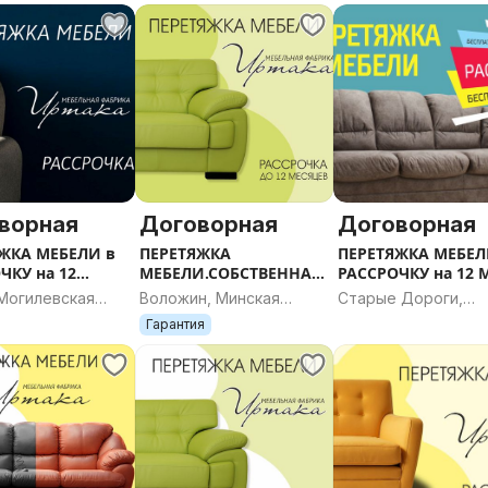
ворная
Договорная
Договорная
ЖКА МЕБЕЛИ в
ПЕРЕТЯЖКА
ПЕРЕТЯЖКА МЕБЕЛ
ЧКУ на 12
МЕБЕЛИ.СОБСТВЕННАЯ
РАССРОЧКУ на 12 
В г.Чаусы
РАССРОЧКА. г.Воложин
г.Старые Дороги
 Могилевская
Воложин, Минская
Старые Дороги,
ь
область
Минская область
Гарантия