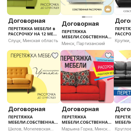
Договорная
Дого
Договорная
ПЕРЕТЯЖКА МЕБЕЛИ в
ПЕРЕТЯ
ПЕРЕТЯЖКА
РАССРОЧКУ НА 12 МЕС
РАССРО
МЕБЕЛИ.СОБСТВЕННАЯ
г.Слуцк
г.Круп
Слуцк, Минская область
Крупки,
РАССРОЧКА. г.Минск
Минск, Партизанский
област
Договорная
Договорная
Дого
ПЕРЕТЯЖКА
ПЕРЕТЯЖКА
ПЕРЕТ
МЕБЕЛИ.СОБСТВЕННАЯ
МЕБЕЛИ.СОБСТВЕННАЯ
МЕБЕЛ
РАССРОЧКА г.Шклов
РАССРОЧКА. г.Марьина
РАССРО
Шклов, Могилевская
Марьина Горка, Минская
Кругло