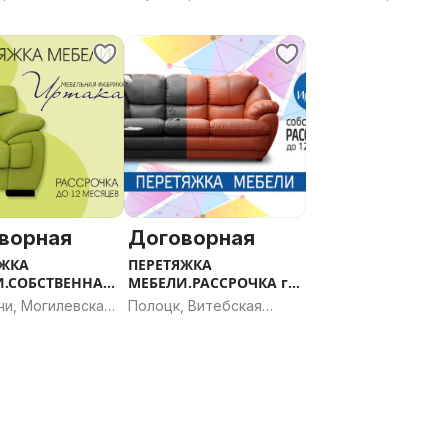
Климовичи
ь
область
Могилевская облас
ворная
Договорная
ЯЖКА
ПЕРЕТЯЖКА
И.СОБСТВЕННАЯ
МЕБЕЛИ.РАССРОЧКА г.
ЧКА.
Полоцк
чи, Могилевская
Полоцк, Витебская
ничи
ь
область