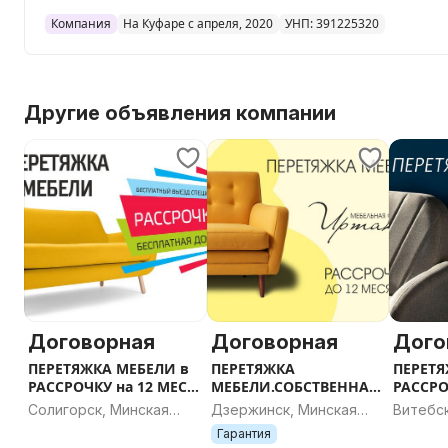
- Вы не ограничены в цветовой гамме нового материа
Компания
На Куфаре с апреля, 2020
УНП: 391225320
- Нет необходимости думать об утилизации старой м
- Не нужно ездить по магазинам и бояться что новая 
интерьер.
Работаем без выходных! ЗВОНИТЕ!
Другие объявления компании
Договорная
Договорная
Дого
ПЕРЕТЯЖКА МЕБЕЛИ в
ПЕРЕТЯЖКА
ПЕРЕТЯ
РАССРОЧКУ на 12 МЕС
МЕБЕЛИ.СОБСТВЕННАЯ
РАССРО
г.Солигорск
РАССРОЧКА.
г.Витеб
Солигорск, Минская
Дзержинск, Минская
Витебс
г.Дзержинск
область
область
Гарантия