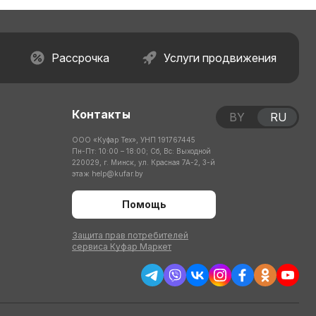
Рассрочка
Услуги продвижения
Контакты
BY
RU
ООО «Куфар Тех», УНП 191767445
Пн-Пт: 10:00 – 18:00; Сб, Вс: Выходной
220029, г. Минск, ул. Красная 7А-2, 3-й
этаж
help@kufar.by
Помощь
Защита прав потребителей
сервиса Куфар Маркет