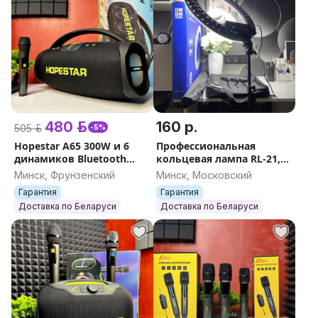
480 р.
160 р.
505 р.
-5%
Hopestar A65 300W и 6
Профессиональная
динамиков Bluetooth
кольцевая лампа RL-21,
портативная
54см LED + сумка и пульт,
Минск, Фрунзенский
Минск, Московский
музыкальная колонка с
3 держателя для
Гарантия
Гарантия
микрофоном убийца JBL
телефона светодиод
Доставка по Беларуси
Доставка по Беларуси