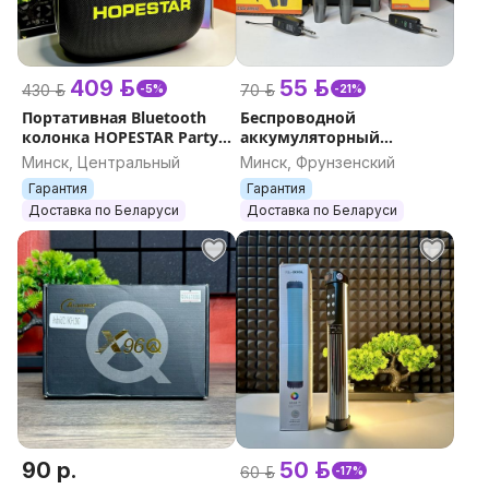
409 р.
55 р.
430 р.
70 р.
-5%
-21%
Портативная Bluetooth
Беспроводной
колонка HOPESTAR Party
аккумуляторный
Box 120 Вт c двумя
микрофон для караоке
Минск, Центральный
Минск, Фрунзенский
микрофонами,
ZQS 1M501 / 2M502 +
Гарантия
Гарантия
tws,караоке, убийца jbl
приемник, для вокала,
Доставка по Беларуси
Доставка по Беларуси
комплект
90 р.
50 р.
60 р.
-17%