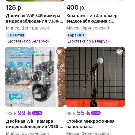
125 р.
400 р.
Двойная WiFi/4G камера
Комплект из 4-х камер
видеонаблюдения V380-
видеонаблюдения с
V11/SC03-GL с
видеорегистратором
Минск, Центральный
Минск, Фрунзенский
микрофоном, умная
Andowl Q-S777 PRO 4
Гарантия
Гарантия
камера для улицы, FullHD
канала 4K IP WiFi
Доставка по Беларуси
Доставка по Беларуси
99 р.
55 р.
133 р.
65 р.
-26%
-15%
Двойная WiFi камера
Стойка микрофонная
видеонаблюдения V380-
напольная
MOC-P11 с мигалкой и AI
профессиональная
Минск, Фрунзенский
Минск, Фрунзенский