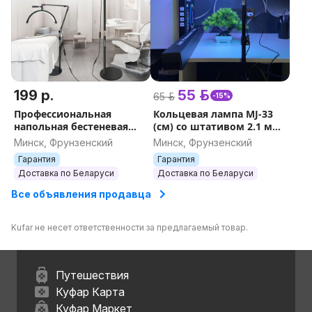
199 р.
55 р.
65 р.
-15%
Профессиональная
Кольцевая лампа MJ-33
напольная бестеневая
(см) со штативом 2.1 м
лампа HD-M2X 20W для
LED RGB цветная для
Минск, Фрунзенский
Минск, Фрунзенский
косметологов со
селфи и тик ток +
Гарантия
Гарантия
штативом,полукруглая
держатель и пульт
Доставка по Беларуси
Доставка по Беларуси
дуга
Все объявления продавца
Kufar не несет ответственности за предлагаемый товар.
Путешествия
Куфар Карта
Куфар Маркет