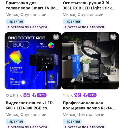
Приставка для
Осветитель ручной RL-
телевизора Smart TV Box
30SL RGB LED Light Stick
X96Q 1+8Gb с пультом,
10W 2000mAh видео фото
Минск, Фрунзенский
Минск, Фрунзенский
Android, 4K, WiFi, Youtube,
свет магнитный
Гарантия
Гарантия
ТВ, HDMI
Доставка по Беларуси
Доставка по Беларуси
85 р.
99 р.
134.90 р.
125 р.
-37%
-21%
Видеосвет-панель LED-
Профессиональная
600 / LED-800 RGB со
кольцевая лампа RL-14
шторками и штативом,
(36см) с сумкой и
Минск, Фрунзенский
Минск, Центральный
лампа для фото-видео
пультом, свет для съемок
Гарантия
Гарантия
съемки 36W / 60W
очень яркая 18-21
Доставка по Беларуси
Доставка по Беларуси