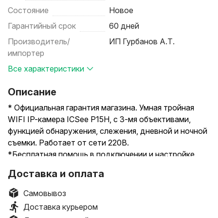
Состояние
Новое
Гарантийный срок
60 дней
Производитель/
ИП Гурбанов А.Т.
импортер
Все характеристики
Описание
* Официальная гарантия магазина. Умная тройная
WIFI IP-камера ICSee P15H, с 3-мя объективами,
функцией обнаружения, слежения, дневной и ночной
съемки. Работает от сети 220В.
*Бесплатная помощь в подключении и настройке.
Смотрите другие модели внизу объявления или
Доставка и оплата
нажав на иконку нашего магазина. Будем рады
ответить на все ваши вопросы !
Самовывоз
————————————————————
Доставка курьером
Доставка по РБ: Европочта / Белпочта