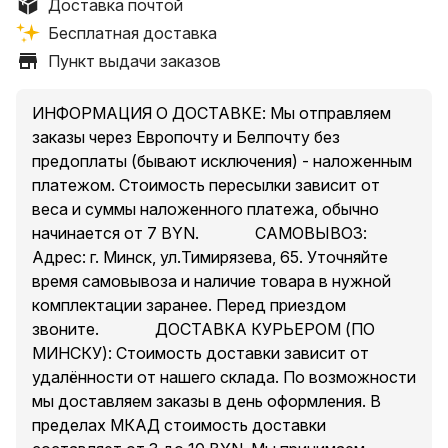
Доставка почтой
*согласно тарифам почты ~ 7 BYN
Бесплатная доставка
Самовывоз: г.Минск ул.Тимирязева, 65
* время самовывоза и наличие уточняйте
Пункт выдачи заказов
Доставка по Минску от 3 BYN, зависит от
удаленности от нашего склада (при сумме заказа не
ИНФОРМАЦИЯ О ДОСТАВКЕ: Мы отправляем
менее 50 BYN)
заказы через Европочту и Белпочту без
————————————————————
предоплаты (бывают исключения) - наложенным
Трехобъективная камера видеонаблюдения WiFi
платежом. Стоимость пересылки зависит от
ICSee P15H:
веса и суммы наложенного платежа, обычно
1. 8-мегапиксельный дисплей UHD HD, улучшенное
начинается от 7 BYN. ⠀⠀⠀⠀ САМОВЫВОЗ:
сжатие видео 265;
Адрес: г. Минск, ул.Тимирязева, 65. Уточняйте
2. 8-мегапиксельная IP-камера UHD WIFI, материал
время самовывоза и наличие товара в нужной
ABS-пластик, водонепроницаемость и
комплектации заранее. Перед приездом
пыленепроницаемость IP66, подходит для
звоните. ⠀⠀⠀⠀ ДОСТАВКА КУРЬЕРОМ (ПО
использования внутри и снаружи помещений,
МИНСКУ): Стоимость доставки зависит от
надежная домашняя безопасность;
удалённости от нашего склада. По возможности
3. Поддержка режима AP/Wifi/проводного
мы доставляем заказы в день оформления. В
подключения, plug and play, простота настройки;
пределах МКАД стоимость доставки
4. Поддержка обнаружения движения человека с