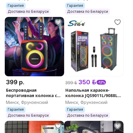
датчиком, умная IP-
журавль для микрофона
Гарантия
Гарантия
камера для улицы
Mic Stand JBH штатив
Доставка по Беларуси
Доставка по Беларуси
держатель
399 р.
350 р.
399 р.
-12%
Беспроводная
Напольная караоке-
портативная колонка с
колонка JQS9011L/9088L
караоке 120W Hopestar
60W с 2-мя микрофонами
Минск, Фрунзенский
Минск, Фрунзенский
Party 130 с двумя
и RGB подсветкой
Гарантия
Гарантия
микрофонами,RGB
обшивка из дерева
Доставка по Беларуси
Доставка по Беларуси
подсветка