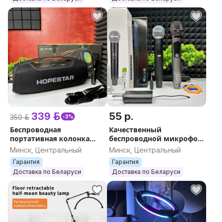
339 р.
55 р.
350 р.
-3%
Беспроводная
Качественный
портативная колонка
беспроводной микрофон
Hopestar A60 100W с
с базой JBL Shure 58
Минск, Центральный
Минск, Центральный
беспроводным
аналог с аккумулятором
Гарантия
Гарантия
микрофоном, BASS
для караоке и вокала
Доставка по Беларуси
Доставка по Беларуси
BOOST Bluetooth