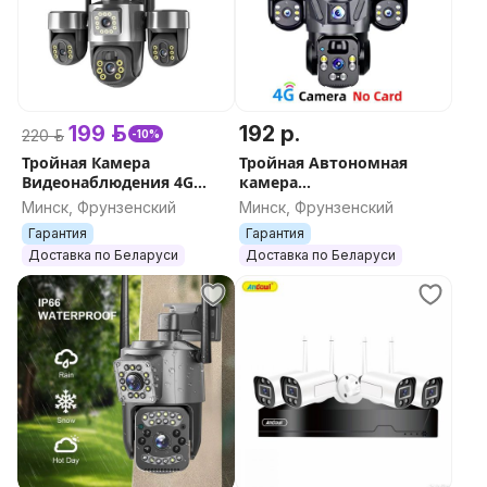
естьвсё.бел
199 р.
192 р.
220 р.
-10%
Тройная Камера
Тройная Автономная
Видеонаблюдения 4G
камера
Yoosee D80 (3 объектива,
Видеонаблюдения 4G
Минск, Фрунзенский
Минск, Фрунзенский
поворотная, солнечная
V380-SP16 с солнечной
Гарантия
Гарантия
панель - 1/2 шт)
панелью, микрофоном,
Доставка по Беларуси
Доставка по Беларуси
для улицы