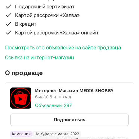
PTZ;
Подарочный сертификат
13. Приложение: ICSee или XMeye pro
Картой рассрочки «Халва»
Общие характеристики:
В кредит
Модель: ICSee P15H
Картой рассрочки «Халва» онлайн
Бренд: ICSee
Объективы: 8 МП
Посмотреть это объявление на сайте продавца
Видео: H.265//1920x1080P/30FPS FHD
Ссылка на интернет-магазин
Связь: WIFI
Формат видео: PAL
О продавце
Панорамирование: по горизонтали: 350°, по
вертикали: 90°
Интернет-Магазин MEDIA-SHOP.BY
Эффективное расстояние: В пределах 100 метров
был(а) 8 ч. назад
Аудио: Встроенный микрофон и динамик, поддержка
двухстороннего в режиме реального времени
Объявлений: 297
передачу звука.
Подписаться
Объектив: фиксированный фокус 3.6 мм
Хранение данных: карта Micro SD (до 128 ГБ) и
Компания
На Куфаре с марта, 2022
облачное хранилище.