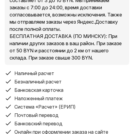
составляет от 3 до 10 BYN. Мы принимаем
помощью искусственного интеллекта, обеспечение
заказы с 7:00 до 24:00, время доставки
видеоизображений наблюдения UHD, обеспечение
согласовывается, возможны исключения. Также
максимальной детализации и четкости;
мы отправляем заказы через Яндекс.Доставку
5. Поддержка двусторонней записи, все камеры
после полной оплаты. ⠀⠀⠀⠀⠀⠀⠀⠀
имеют встроенный микрофон и динамик;
БЕСПЛАТНАЯ ДОСТАВКА (ПО МИНСКУ): При
6. Поддержка полноцветного дневного и ночного
наличии других заказов в ваш район. При заказе
видения UHD;
от 50 BYN и расстоянии до 2 км от нашего
7. Поддержка переключения двойного фильтра IR-
склада. При заказе свыше 300 BYN.
CUT для обеспечения дневного и ночного
мониторинга, цвет не искажается;
Наличный расчет
8. Поддержка установки карты TF объемом до 128
Безналичный расчет
ГБ, облачного хранилища;
Банковская карточка
9. Поддержка Android, IOS и т. д,
Наложенный платеж
многопользовательский просмотр;
10. Удаленный доступ и управление в любое время и
Система «Расчет» (ЕРИП)
в любом месте;
Почтовый перевод
11. Подходит для мест применения;
Банковский перевод
12. Мобильный терминал дистанционного управления
Онлайн при оформлении заказа на сайте