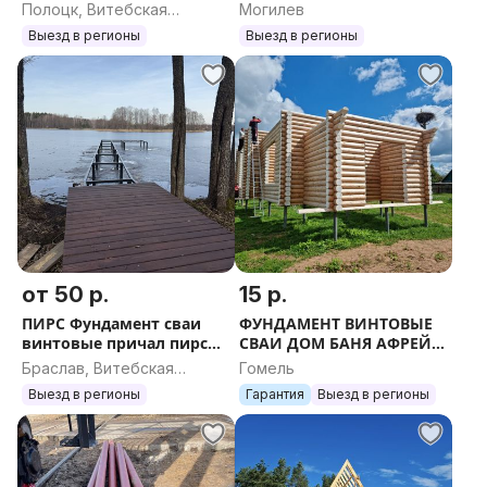
беседка пирс каркас баня
ростверк дом причал
Полоцк, Витебская
Могилев
участок
участок Пирс терраса
область
Выезд в регионы
Выезд в регионы
баня беседка
от 50 р.
15 р.
ПИРС Фундамент сваи
ФУНДАМЕНТ ВИНТОВЫЕ
винтовые причал пирс
СВАИ ДОМ БАНЯ АФРЕЙМ
дом баня терраса беседка
УСАДЬБА КАРКАСНЫЙ
Браслав, Витебская
Гомель
участок труба участок
СРУБ ТЕРРАСА БЕСЕДКА
область
Выезд в регионы
Гарантия
Выезд в регионы
профиль
ДОСКА БРУС БУР