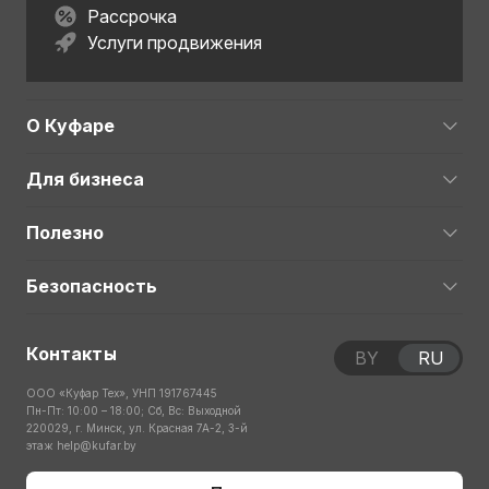
Рассрочка
Услуги продвижения
О Куфаре
Для бизнеса
Полезно
Безопасность
Контакты
BY
RU
ООО «Куфар Тех», УНП 191767445
Пн-Пт: 10:00 – 18:00; Сб, Вс: Выходной
220029, г. Минск, ул. Красная 7А-2, 3-й
этаж
help@kufar.by