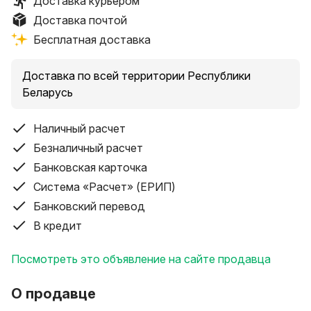
Доставка курьером
ГОСТа.
Доставка почтой
Наши специалисты имеют более 10 лет опыта в
Бесплатная доставка
установке винтовых свай для домов, бань, террас,
заборов, пирсов, беседок. Мы не просто выполняем
монтаж свай, но и предоставляем
Доставка по всей территории Республики
профессиональную консультацию от экспертов с
Беларусь
профильным образованием.
Наличный расчет
Звоните — предоставим бесплатный расчет
Безналичный расчет
свайного фундамента и выезд на ваш участок!
Банковская карточка
Система «Расчет» (ЕРИП)
Преимущества винтовых свай:
Банковский перевод
- Можно строить сразу после установки
В кредит
- Не боятся грунтовых вод
Посмотреть это объявление на сайте продавца
- Идеальны для любого типа почвы
О продавце