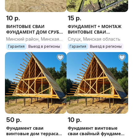
установку винтовых свай профессионалам.
10 р.
15 р.
ВИНТОВЫЕ СВАИ
ФУНДАМЕНТ + МОНТАЖ
ФУНДАМЕНТ ДОМ СРУБ
ВИНТОВЫЕ СВАИ
КАРКАСНИК АФРЕЙМ
МОНТАЖ ДОМ БАНЯ СРУБ
Минский район, Минская
Слуцк, Минская область
КАРКАСНЫЙ БЕСЕДКА
КАРКАСНОЕ БРУС СИП
область
Гарантия
Выезд в регионы
Гарантия
Выезд в регионы
ТЕРРАСА ПИРС ЗАБОР БУР
ОПАЛУБКА ЗАБОР
БРУС
РОСТВЕРК ТЕР
50 р.
10 р.
Фундамент сваи
Фундамент винтовые
винтовые дом терраса
сваи свайный фундамент