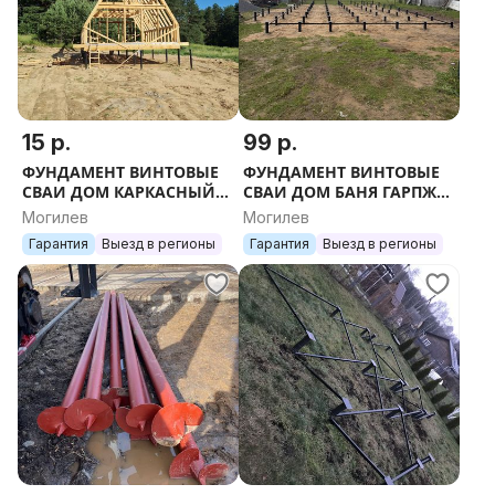
15 р.
99 р.
ФУНДАМЕНТ ВИНТОВЫЕ
ФУНДАМЕНТ ВИНТОВЫЕ
СВАИ ДОМ КАРКАСНЫЙ
СВАИ ДОМ БАНЯ ГАРПЖ
СРУБ БАНЯ УСАДЬБА
САРАЙ ТЕРРАСА ПИРС
Могилев
Могилев
УЧАСТОК ЗАБОР
БЕСЕДКА УЧАСТОК ДАЧА
Гарантия
Выезд в регионы
Гарантия
Выезд в регионы
ПРОФИЛЬ МЕТАЛЛ ТРУБА
ОСНОВА КАРКАС
ОПАЛУБКА