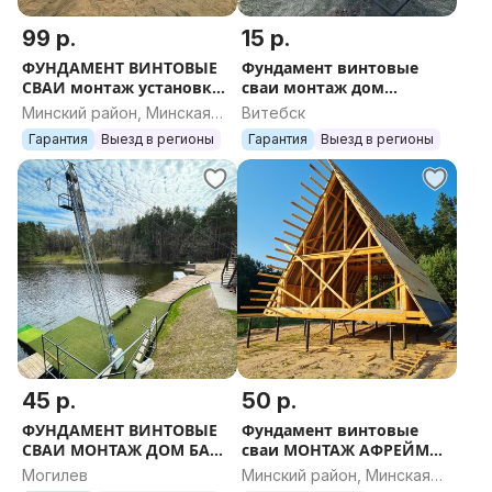
99 р.
15 р.
ФУНДАМЕНТ ВИНТОВЫЕ
Фундамент винтовые
СВАИ монтаж установка
сваи монтаж дом
ДОМ СРУБ БАНЯ
коттедж Пирс баня
Минский район, Минская
Витебск
КАРКАСНЫЙ АФРЕЙМ
каркасный афрейм навес
область
Гарантия
Выезд в регионы
Гарантия
Выезд в регионы
БЕСЕДКА НАВЕС ТЕРРАСА
беседка терраса пир
ЗАБОР
45 р.
50 р.
ФУНДАМЕНТ ВИНТОВЫЕ
Фундамент винтовые
СВАИ МОНТАЖ ДОМ БАНЯ
сваи МОНТАЖ АФРЕЙМ
ТЕРРАСА БРУС БРЕВНО
Пирс под дом баня пирс
Могилев
Минский район, Минская
ОБВЯЗКА ЗАБОР УЧАСТОК
беседка терраса участок