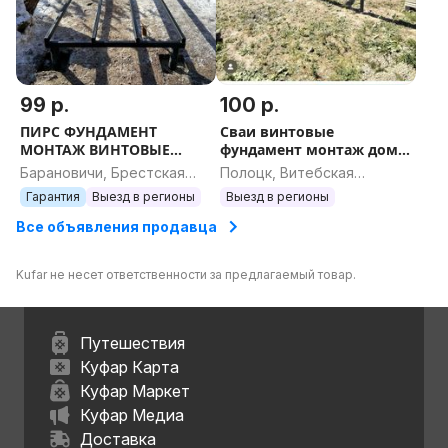
99 р.
100 р.
ПИРС ФУНДАМЕНТ
Сваи винтовые
МОНТАЖ ВИНТОВЫЕ
фундамент монтаж дом
СВАИ СВАЙНЫЙ
навес пирс беседка
Барановичи, Брестская
Полоцк, Витебская
ФУНДАМЕНТ ДОМ КАРКАС
профиль оголовок
область
область
Гарантия
Выезд в регионы
Выезд в регионы
СРУБ АФРЕЙМ НАВЕС
ростверк терраса дача
БЕСЕДКА ТЕРРАСА
блок
Все объявления продавца
Kufar не несет ответственности за предлагаемый товар.
Путешествия
Куфар Карта
Куфар Маркет
Куфар Медиа
Доставка