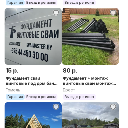
область
Гарантия
Выезд в регионы
Выезд в регионы
АФРЕЙМ ШАЛАШ
ростверк
15 р.
80 р.
Фундамент сваи
Фундамент + монтаж
винтовые под дом баню
винтовые сваи монтаж
пирс терраса беседка
каркас баня терраса
Гомель
Брест
беседка участок гараж
Гарантия
Выезд в регионы
Выезд в регионы
дом