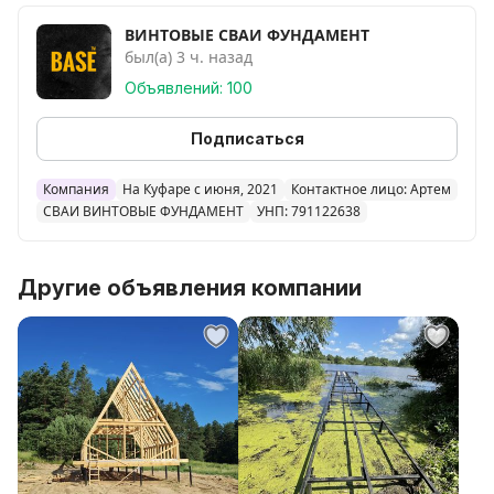
- Служат более 100 лет
ВИНТОВЫЕ СВАИ ФУНДАМЕНТ
был(а) 3 ч. назад
- Не требуют усадки
Объявлений: 100
Наши стандартные сваи:
Подписаться
- Длина: от 1500 до 6000 мм
Компания
На Куфаре с июня, 2021
Контактное лицо: Артем
СВАИ ВИНТОВЫЕ ФУНДАМЕНТ
УНП: 791122638
- Диаметр: от 57 до 133 мм
Другие объявления компании
- Толщина стенки: 3-5 мм
- Антикоррозийное покрытие
- Усиленная лопасть.
Свяжитесь с нами — рассчитаем стоимость
фундамента под ключ за 2 минуты! Доверьте