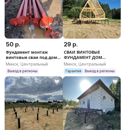
50 р.
29 р.
Фундамент монтаж
СВАИ ВИНТОВЫЕ
винтовые сваи под дом
ФУНДАМЕНТ ДОМ
баня терраса пирс
АФРЕЙМ КАРКАСНЫЙ
Минск, Центральный
Минск, Центральный
беседка участок
СРУБ ТЕРРАСА БЕСЕДКА
Выезд в регионы
Гарантия
Выезд в регионы
каркасный дом афрейм
ПИРС НАВЕС СКВАЖИНА
a-fra