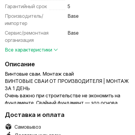
Гарантийный срок
5
Производитель/
Base
импортер
Сервис/ремонтная
Base
организация
Все характеристики
Описание
Винтовые сваи. Монтаж свай
ВИНТОВЫЕ СВАИ ОТ ПРОИЗВОДИТЕЛЯ | МОНТАЖ
ЗА 1 ДЕНЬ
Очень важно при строительстве не экономить на
фундаменте. Свайный фундамент — это основа
вашего будущего строения. С нами вы получите
Доставка и оплата
качественный монтаж винтовых свай под ключ
напрямую от производителя, без посредников. Мы
Самовывоз
производим сваи с 2011 года по всем требованиям