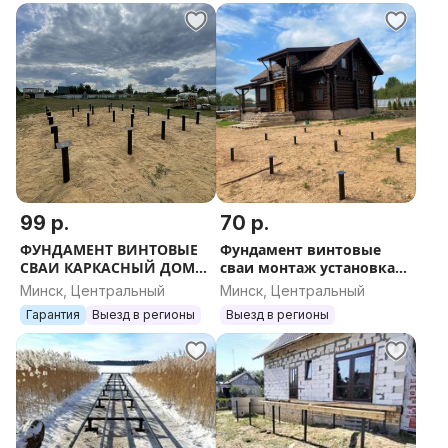
99 р.
70 р.
ФУНДАМЕНТ ВИНТОВЫЕ
Фундамент винтовые
СВАИ КАРКАСНЫЙ ДОМ
сваи монтаж установка
СРУБ АФРЕЙМ УЧАСТОК
дом каркас пирс навес
Минск, Центральный
Минск, Центральный
БРУС ОПАЛУБКА
терраса баня участок дом
Гарантия
Выезд в регионы
Выезд в регионы
РОСТВЕРК БРЕВНО ДАЧА
дача