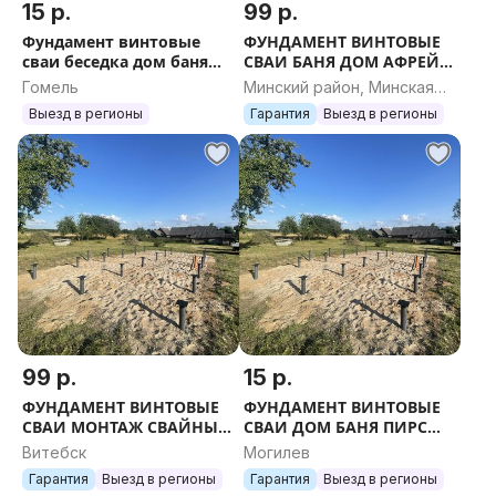
15 р.
99 р.
Фундамент винтовые
ФУНДАМЕНТ ВИНТОВЫЕ
сваи беседка дом баня
СВАИ БАНЯ ДОМ АФРЕЙМ
брус блок терраса пирс
КАРКАСНИК СИП ТЕРРАСА
Гомель
Минский район, Минская
укрепление участок
ПИРС БЕСЕДКА УЧАСТОК
область
Выезд в регионы
Гарантия
Выезд в регионы
каркас
ПИРС ЗАБОР БУР
99 р.
15 р.
ФУНДАМЕНТ ВИНТОВЫЕ
ФУНДАМЕНТ ВИНТОВЫЕ
СВАИ МОНТАЖ СВАЙНЫЙ
СВАИ ДОМ БАНЯ ПИРС
СРУБ ДОМ БАНЯ ГАРАЖ
ТЕРРАСА ГАРАЖ САРАЙ
Витебск
Могилев
НАВЕС ТЕРРАСА БЕСЕДКА
УЧАСТОК ЗАБОР ВОРОТА
Гарантия
Выезд в регионы
Гарантия
Выезд в регионы
УЧАСТОК ПИРС ОГОРО
СРУБ ПИРС