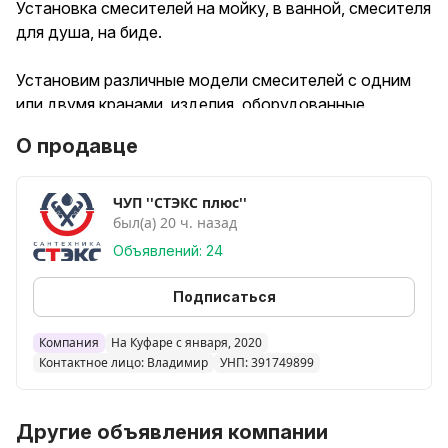
Установка смесителей на мойку, в ванной, смесителя
для душа, на биде.
Установим различные модели смесителей с одним
или двумя кранами, изделия, оборудованные
термостатом, складные конструкции, а также
О продавце
оснащенные выдвижными, короткими или длинными
гусаками.
ЧУП ''СТЭКС плюс''
был(а) 20 ч. назад
В комплексе может включаться:
Демонтаж старого или сломанного устройства;
Объявлений: 24
Подготовка места под параметры нового смесителя;
Сборка и монтаж сантехоборудования около мойки,
Подписаться
в столешницу или стену;
Установка прокладок;
Компания
На Куфаре с января, 2020
Контактное лицо: Владимир
УНП: 391749899
Вкручивание эксцентриков;
Подведение гибкого шланга к водопроводу;
Установка фильтров очистки воды.
Другие объявления компании
Установка кухонных моек.