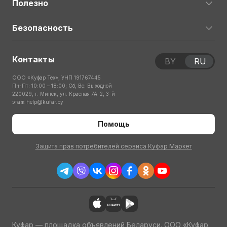
Полезно
Безопасность
Контакты
BY
RU
ООО «Куфар Тех», УНП 191767445
Пн-Пт: 10:00 – 18:00; Сб, Вс: Выходной
220029, г. Минск, ул. Красная 7А-2, 3-й
этаж
help@kufar.by
Помощь
Защита прав потребителей сервиса Куфар Маркет
Куфар — площадка объявлений Беларуси. ООО «Куфар