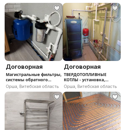
Договорная
Договорная
Магистральные фильтры,
ТВЕРДОТОПЛИВНЫЕ
системы обратного
КОТЛЫ - установка,
осмоса, проточные
ремонт, продажа
Орша, Витебская область
Орша, Витебская область
системы-
продажа,установка и
обслуживание