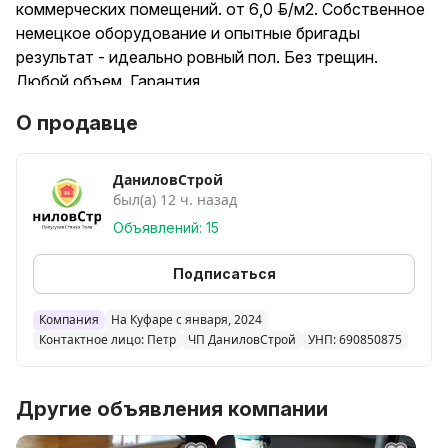
коммерческих помещений. от 6,0 руб./м2. Собственное
немецкое оборудование и опытные бригады
результат - идеально ровный пол. Без трещин.
Любой объем. Гарантия.
Работаем по Минску, Витебску и Области.
О продавце
Пожалуйста, звоните, на сообщения не всегда могу
ответить.
ДаниловСтрой
был(а) 12 ч. назад
Теги: стяжка пола, полусухая стяжка пола, ремонт
пола, стяжка, стяжечные работы, ровный пол,
Объявлений: 15
заливка пола, стяжка пола в квартире, стяжка пола
Витебск, стяжка пола Минск, услуги стяжка пола,
Подписаться
цементная стяжка, стяжка пола в доме,
выравнивание пола, стяжка под ключ, сделать
Компания
На Куфаре с января, 2024
Контактное лицо: Петр
ЧП ДаниловСтрой
УНП: 690850875
стяжку пола, услуги стяжки пола, цена стяжки пола,
стяжка пола под ключ, стоимость стяжки пола,
полусухая стяжка, наливной пол, бетонная стяжка,
Другие объявления компании
черновая стяжка, ремонт пола, без трещин,
бетонирование пола.