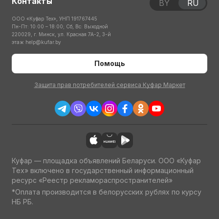
Контакты
BY
RU
ООО «Куфар Тех», УНП 191767445
Пн-Пт: 10:00 – 18:00; Сб, Вс: Выходной
220029, г. Минск, ул. Красная 7А-2, 3-й
этаж
help@kufar.by
Помощь
Защита прав потребителей сервиса Куфар Маркет
Куфар — площадка объявлений Беларуси. ООО «Куфар
Тех» включено в государственный информационный
ресурс «Реестр рекламораспространителей»
*Оплата производится в белорусских рублях по курсу
НБ РБ.