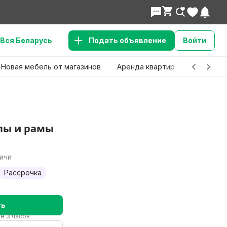
Вся Беларусь
Подать объявление
Войти
Новая мебель от магазинов
Аренда квартир
Детские 
пы и рамы
личи
Рассрочка
ть
ие 3 часов