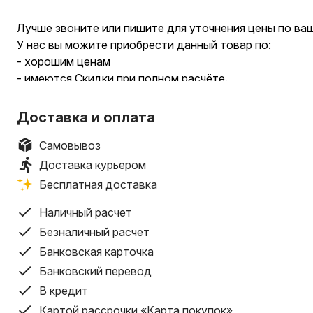
Лучше звоните или пишите для уточнения цены по ва
У нас вы можите приобрести данный товар по:
- хорошим ценам
- имеются Скидки при полном расчёте.
- Бесплатный выезд специалиста для замера и консу
заключения договора и оформление рассрочек и креди
Доставка и оплата
дома.
-Широкий выбор профилей.
Самовывоз
Производим изделия любой сложности и цвета, а та
Доставка курьером
стеклопакеты любого размера. Имеются шпросы как б
Бесплатная доставка
Наш товар соответствуют всем требованиям СТБ, Г
качества!!!
Наличный расчет
-Окна с системой энергосбережения, мультистеклопа
Безналичный расчет
годы. Устройство пластикового окна позволяет сохра
Банковская карточка
или частном доме.
Банковский перевод
- Надежный монтаж.
В кредит
Установка окон производится в соответствии с высо
Картой рассрочки «Карта покупок»