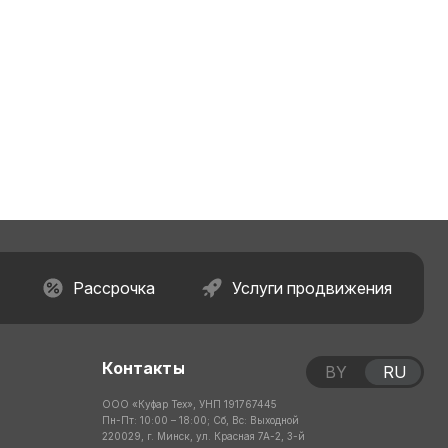
Рассрочка
Услуги продвижения
Контакты
BY
RU
ООО «Куфар Тех», УНП 191767445
Пн-Пт: 10:00 – 18:00; Сб, Вс: Выходной
220029, г. Минск, ул. Красная 7А-2, 3-й