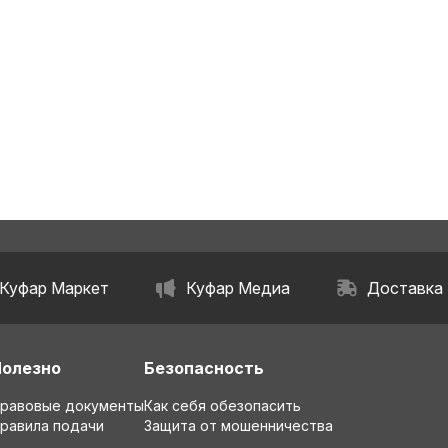
Куфар Маркет
Куфар Медиа
Доставка
Полезно
Безопасность
равовые документы
Как себя обезопасить
равила подачи
Защита от мошенничества