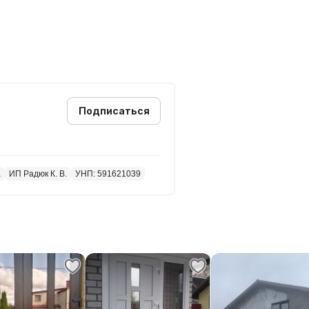
антия на установку окон и
ке пластиковых откосов и
тарых домах пластиковой лентой
Подписаться
а
ИП Радюк К. В.
УНП: 591621039