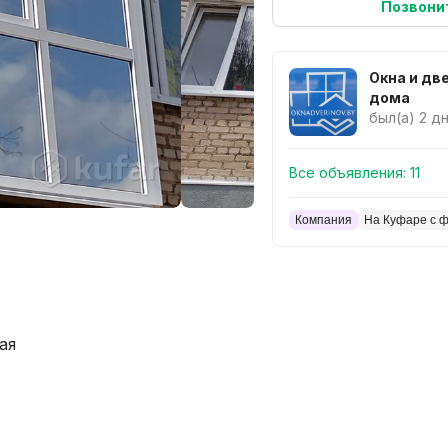
Позвони
Окна и дв
дома
был(а) 2 д
Все объявления:
11
Компания
На Куфаре с ф
ая