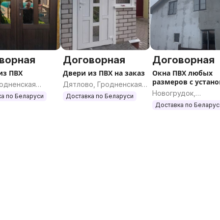
ворная
Договорная
Договорная
из ПВХ
Двери из ПВХ на заказ
Окна ПВХ любых
размеров с устан
родненская
Дятлово, Гродненская
Новогрудок,
ь
область
а по Беларуси
Доставка по Беларуси
Гродненская облас
Доставка по Беларус