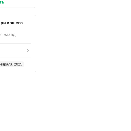
ть
ери вашего
ня назад
евраля, 2025