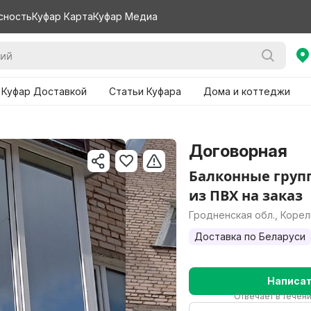
сность
Куфар Карта
Куфар Медиа
 Куфар Доставкой
Статьи Куфара
Дома и коттеджи
Договорная
Балконные груп
из ПВХ на заказ
Гродненская обл., Коре
Доставка по Беларуси
Написа
Отвечает в течен