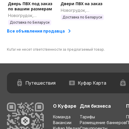
Дверь ПВХ под заказ
Двери ПВХ на заказ
по вашим размерам
Новогрудок,
Новогрудок,
Гродненская область
Доставка по Беларуси
Гродненская область
Доставка по Беларуси
Все объявления продавца
Kufar не несет ответственности за предлагаемый товар.
Путешествия
Куфар Карта
О Куфаре
Для бизнеса
Команда
Тарифы
П
Вакансии
Размещение баннеров
П
Куфар Медиа
Спецпроекты