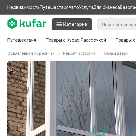
Недвижимость
Путешествия
Авто
Услуги
Для бизнеса
Безопа
Категории
Путешествия
Товары с Куфар Рассрочкой
Товары с
Объявления в Кореличах
Ремонт и стройка
Окна и двери