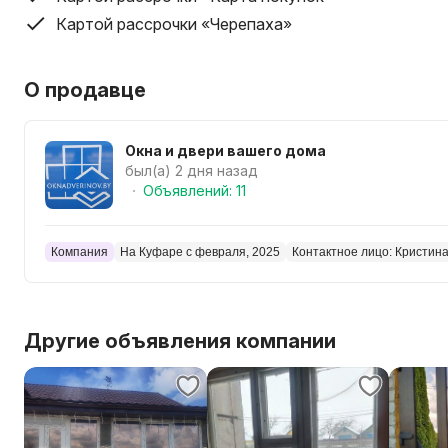
Замер делается в удобное для вас время. Имеется Гар
дверей. -Имеются дополнительные услуги по установ
Картой рассрочки «Черепаха»
маскитных сеток. Заделка пены в окнах с наружи в с
по желанию.
О продавце
Окна и двери вашего дома
был(а) 2 дня назад
Объявлений: 11
Компания
На Куфаре с февраля, 2025
Контактное лицо: Кристин
Другие объявления компании