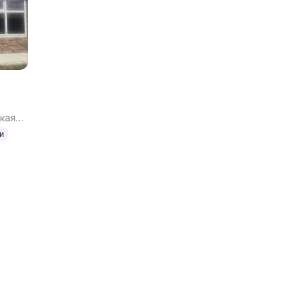
кая
и