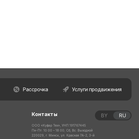
Рассрочка
Услуги продвижения
Контакты
BY
RU
ООО «Куфар Тех», УНП 191767445
Пн-Пт: 10:00 – 18:00; Сб, Вс: Выходной
220029, г. Минск, ул. Красная 7А-2, 3-й