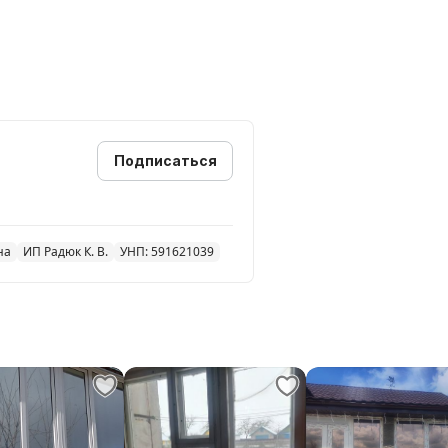
ке пластиковых откосов и
тарых домах пластиковой лентой
Подписаться
на
ИП Радюк К. В.
УНП: 591621039