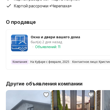
дверей. -Имеются дополнительные услуги по установ
маскитных сеток. Заделка пены в окнах с наружи в с
Картой рассрочки «Черепаха»
по желанию.
О продавце
Окна и двери вашего дома
был(а) 2 дня назад
Объявлений: 11
Компания
На Куфаре с февраля, 2025
Контактное лицо: Кристи
Другие объявления компании