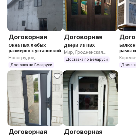
Договорная
Договорная
Дого
Окна ПВХ любых
Двери из ПВХ
Балкон
размеров с установкой
рамы и
Мир, Гродненская
Новогрудок,
Корели
область
Доставка по Беларуси
Гродненская область
област
Доставка по Беларуси
Доставк
Договорная
Договорная