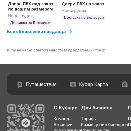
Дверь ПВХ под заказ
Двери ПВХ на заказ
по вашим размерам
Новогрудок,
Новогрудок,
Гродненская область
Доставка по Беларуси
Гродненская область
Доставка по Беларуси
Все объявления продавца
Kufar не несет ответственности за предлагаемый товар.
Путешествия
Куфар Карта
О Куфаре
Для бизнеса
Команда
Тарифы
П
Вакансии
Размещение баннеров
П
Куфар Медиа
Спецпроекты