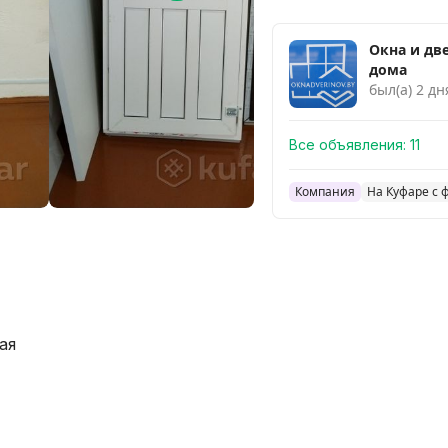
Окна и дв
дома
был(а) 2 дн
Все объявления:
11
Компания
На Куфаре с 
ая