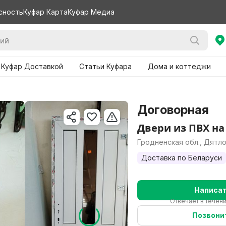
сность
Куфар Карта
Куфар Медиа
 Куфар Доставкой
Статьи Куфара
Дома и коттеджи
Договорная
Двери из ПВХ на
Гродненская обл., Дятл
Доставка по Беларуси
Написа
Отвечает в течен
Позвони