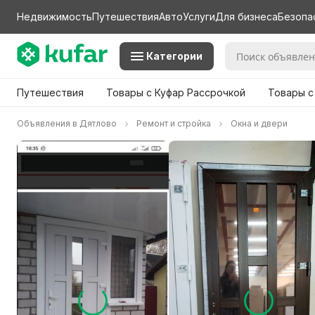
Недвижимость
Путешествия
Авто
Услуги
Для бизнеса
Безопа
Категории
Путешествия
Товары с Куфар Рассрочкой
Товары с
Объявления в Дятлово
Ремонт и стройка
Окна и двери