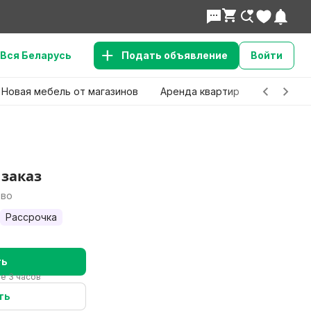
Вся Беларусь
Подать объявление
Войти
Новая мебель от магазинов
Аренда квартир
Детские 
 заказ
ово
Рассрочка
ть
ие 3 часов
ть