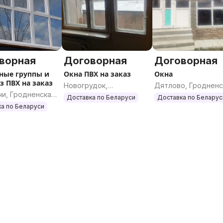
ворная
Договорная
Договорная
ные группы и
Окна ПВХ на заказ
Окна
з ПВХ на заказ
Новогрудок,
Дятлово, Гродненс
чи, Гродненская
Гродненская область
область
Доставка по Беларуси
Доставка по Беларус
ь
а по Беларуси