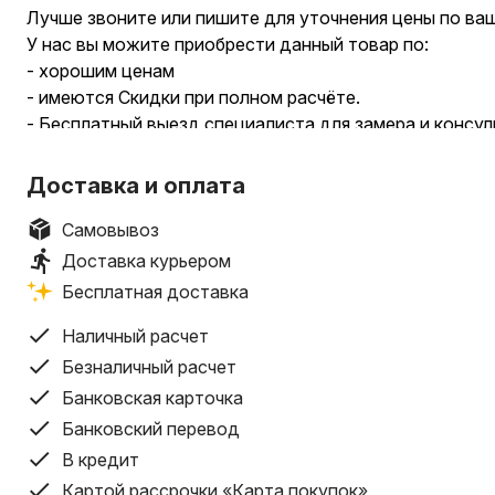
Лучше звоните или пишите для уточнения цены по ва
У нас вы можите приобрести данный товар по:
- хорошим ценам
- имеются Скидки при полном расчёте.
- Бесплатный выезд специалиста для замера и консу
заключения договора и оформление рассрочек и креди
дома.
Доставка и оплата
-Широкий выбор профилей.
Производим изделия любой сложности и цвета, а та
Самовывоз
стеклопакеты любого размера. Имеются шпросы как б
Доставка курьером
Наш товар соответствуют всем требованиям СТБ, Г
Бесплатная доставка
качества!!!
-Окна с системой энергосбережения, мультистеклопа
Наличный расчет
годы. Устройство пластикового окна позволяет сохра
Безналичный расчет
или частном доме.
Банковская карточка
- Надежный монтаж.
Банковский перевод
Установка окон производится в соответствии с высо
В кредит
Замер делается в удобное для вас время. Имеется Гар
Картой рассрочки «Карта покупок»