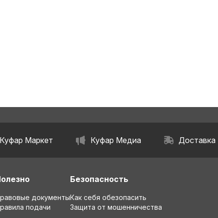
Куфар Маркет
Куфар Медиа
Доставка
Полезно
Безопасность
равовые документы
Как себя обезопасить
равила подачи
Защита от мошенничества