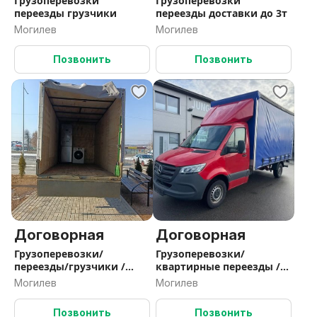
Грузоперевозки
Грузоперевозки
переезды грузчики
переезды доставки до 3т
Могилев
Могилев
Позвонить
Позвонить
Договорная
Договорная
Грузоперевозки/
Грузоперевозки/
переезды/грузчики /
квартирные переезды /
доставки/вывоз мусора/
доставки /грузчики
Могилев
Могилев
Позвонить
Позвонить