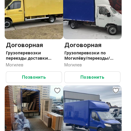
Договорная
Договорная
Грузоперевозки
Грузоперевозки по
переезды доставки
Могилёву/переезды/
грузчики
грузчики/выезд по РБ
Могилев
Могилев
Позвонить
Позвонить