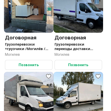
Договорная
Договорная
Грузоперевозки
Грузоперевозки
+грузчики /Могилёв /
переезды доставки
выезд по РБ/
грузчики
Могилев
Могилев
Позвонить
Позвонить