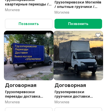
Грузоперевозки Могилёв
квартирные переезды /
/ опытные грузчики /
доставки /грузчики
Могилев
переезды /доставки /
Могилев
Позвонить
Позвонить
Договорная
Договорная
Грузоперевозки
Грузоперевозки
переезды доставка
грузчики доставки
вывоз мусора
переезды
Могилев
Могилев