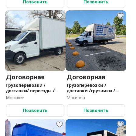
Позвонить
Позвонить
Договорная
Договорная
Грузоперевозки /
Грузоперевозки /
доставки/ переезды /
доставки /грузчики /
грузчики/вывоз мусора /
переезды /РБ, РФ
Могилев
Могилев
Позвонить
Позвонить