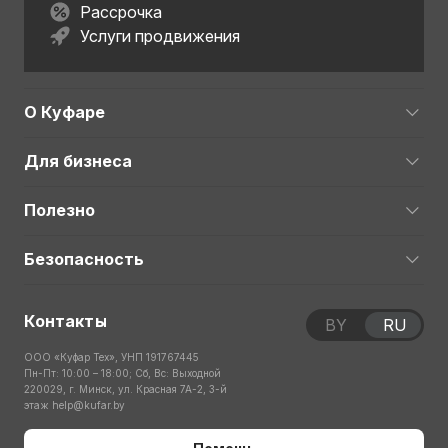
Рассрочка
Услуги продвижения
О Куфаре
Для бизнеса
Полезно
Безопасность
Контакты
BY
RU
ООО «Куфар Тех», УНП 191767445
Пн-Пт: 10:00 – 18:00; Сб, Вс: Выходной
220029, г. Минск, ул. Красная 7А-2, 3-й
этаж
help@kufar.by