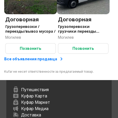
Договорная
Договорная
Грузоперевозки /
Грузоперевозки
переезды/вывоз мусора /
грузчики переезды
доставки
Могилев
Могилев
Позвонить
Позвонить
Все объявления продавца
Kufar не несет ответственности за предлагаемый товар.
Путешествия
Куфар Карта
Куфар Маркет
Куфар Медиа
Доставка