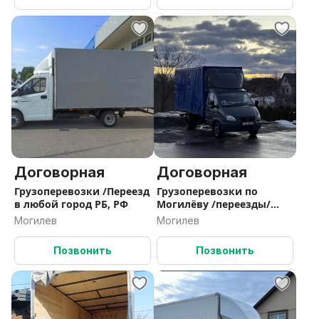
Договорная
Договорная
Грузоперевозки /Переезд
Грузоперевозки по
в любой город РБ, РФ
Могилёву /переезды/
грузчики /выезд по РБ/
Могилев
Могилев
Позвонить
Позвонить