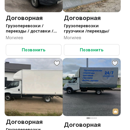
Договорная
Договорная
Грузоперевозки /
Грузоперевозки
переезды / доставки /
грузчики /переезды/
грузчики /вывоз мусора
Могилев
Могилев
Позвонить
Позвонить
Договорная
Договорная
Грузоперевозки