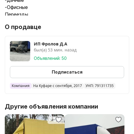
-дачные
-Офисные
Переезды
Доставки из магазинов
О продавце
Так же вывоз мусора
-старой мебели
-строительного мусора
ИП Фролов Д.А
был(а) 53 мин. назад
Размеры машины
Д.4.20
Объявлений: 50
В.2.20
Ш.2.10
Подписаться
Имеются грузчики
Работаем без выходных
Компания
На Куфаре с сентября, 2017
УНП: 791311735
Другие объявления компании