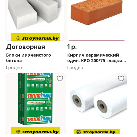
Договорная
1 р.
Блоки из ячеистого
Кирпич керамический
бетона
один. КРО 200/75 гладкий
250*120*65мм.
Гродно
Гродно
РАДОШКОВИЧИ (РБ)