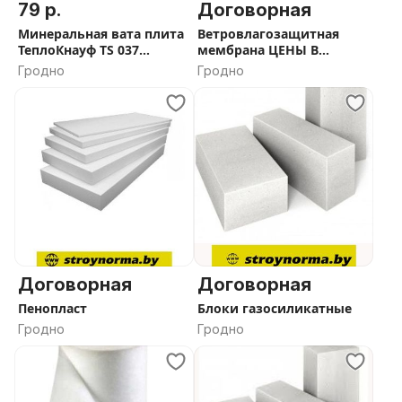
79 р.
Договорная
Минеральная вата плита
Ветровлагозащитная
ТеплоКнауф TS 037
мембрана ЦЕНЫ В
Aquastatik
ОПИСАНИИ
Гродно
Гродно
1230*610*100/50мм
Договорная
Договорная
Пенопласт
Блоки газосиликатные
Гродно
Гродно