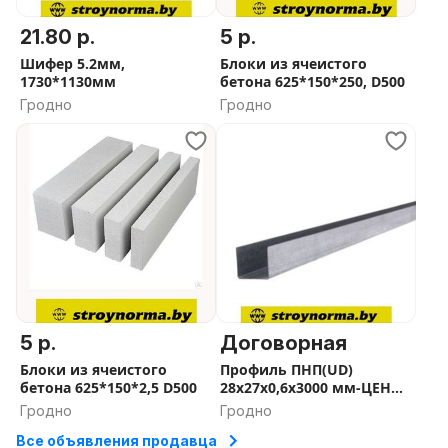
21.80 р.
5 р.
Шифер 5.2мм,
Блоки из ячеистого
1730*1130мм
бетона 625*150*250, D500
Гродно
Гродно
5 р.
Договорная
Блоки из ячеистого
Профиль ПНП(UD)
бетона 625*150*2,5 D500
28х27х0,6х3000 мм-ЦЕНЫ
В ОПИСАНИИ
Гродно
Гродно
Все объявления продавца