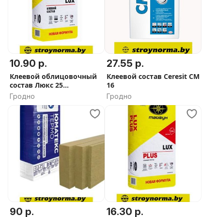
10.90 р.
27.55 р.
Клеевой облицовочный
Клеевой состав Ceresit CM
состав Люкс 25
16
кг(см.описание
Гродно
Гродно
90 р.
16.30 р.