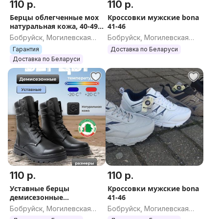
110 р.
110 р.
Берцы облегченные мох
Кроссовки мужские bona
натуральная кожа, 40-49
41-46
размеры
Бобруйск, Могилевская
Бобруйск, Могилевская
область
область
Гарантия
Доставка по Беларуси
Доставка по Беларуси
110 р.
110 р.
Уставные берцы
Кроссовки мужские bona
демисезонные
41-46
натуральная кожа
Бобруйск, Могилевская
Бобруйск, Могилевская
бобруйские
область
область