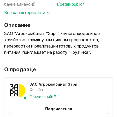
банке вакансий
1/detail-public/
Все характеристики
Описание
ЗАО "Агрокомбинат "Заря" - многопрофильное
хозяйство с замкнутым циклом производства,
переработки и реализации готовых продуктов
питания, приглашает на работу "Грузчика".
Ваши функции:
О продавце
-Погрузка и выгрузка товара.
-Комплектование товара к отгрузке.
-Осмотр, проверка качества товара к отгрузке.
ЗАО Агрокомбинат Заря
-Обеспечение сохранности ТМЦ.
Онлайн
-Поддержка чистоты и порядка на рабочем месте.
Объявлений: 7
-Соблюдение техники безопасности при выполнении
работ.
Подписаться