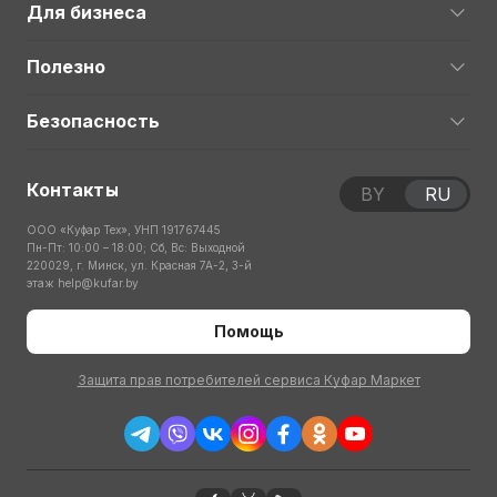
Для бизнеса
Полезно
Безопасность
Контакты
BY
RU
ООО «Куфар Тех», УНП 191767445
Пн-Пт: 10:00 – 18:00; Сб, Вс: Выходной
220029, г. Минск, ул. Красная 7А-2, 3-й
этаж
help@kufar.by
Помощь
Защита прав потребителей сервиса Куфар Маркет