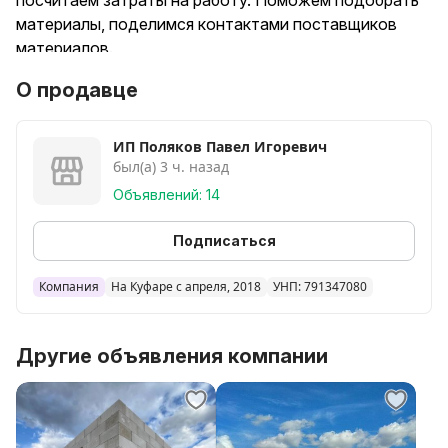
посчитаем затраты на работу. Поможем подобрать
материалы, поделимся контактами поставщиков
материалов.
О продавце
Высокое качество, умеренные цены.
ИП Поляков Павел Игоревич
был(а) 3 ч. назад
Объявлений: 14
Подписаться
Компания
На Куфаре с апреля, 2018
УНП: 791347080
Другие объявления компании